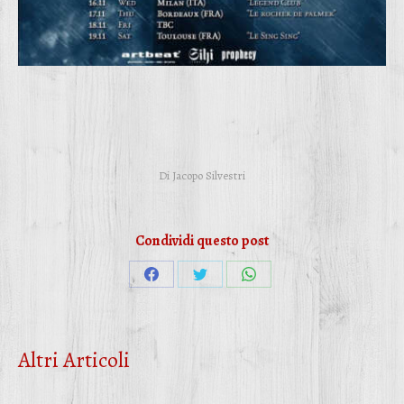
Di
Jacopo Silvestri
Condividi questo post
Condividi
Condividi
Condividi
su
su
su
Facebook
Twitter
WhatsApp
Altri Articoli