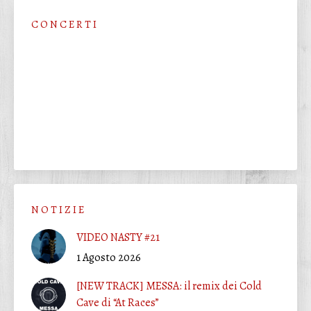
C O N C E R T I
N O T I Z I E
VIDEO NASTY #21
1 Agosto 2026
[NEW TRACK] MESSA: il remix dei Cold
Cave di “At Races”