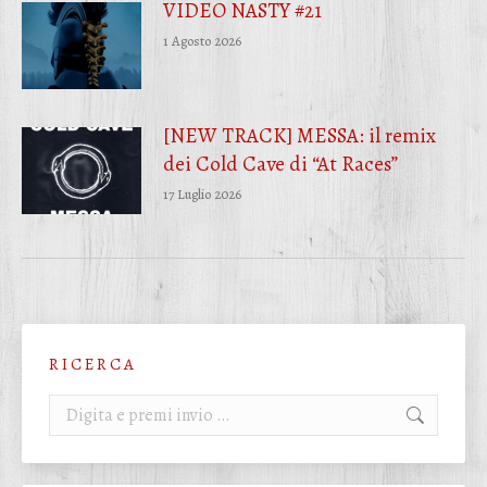
VIDEO NASTY #21
1 Agosto 2026
[NEW TRACK] MESSA: il remix
dei Cold Cave di “At Races”
17 Luglio 2026
R I C E R C A
Cerca: