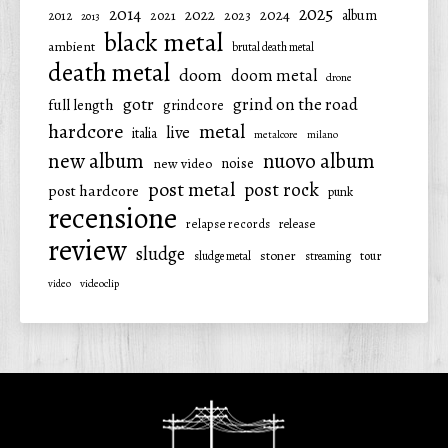
2025
2014
2022
2024
2021
2023
album
2012
2013
black metal
ambient
brutal death metal
death metal
doom
doom metal
drone
gotr
grind on the road
full length
grindcore
hardcore
metal
live
italia
metalcore
milano
new album
nuovo album
noise
new video
post metal
post rock
post hardcore
punk
recensione
relapse records
release
review
sludge
stoner
tour
sludge metal
streaming
video
videoclip