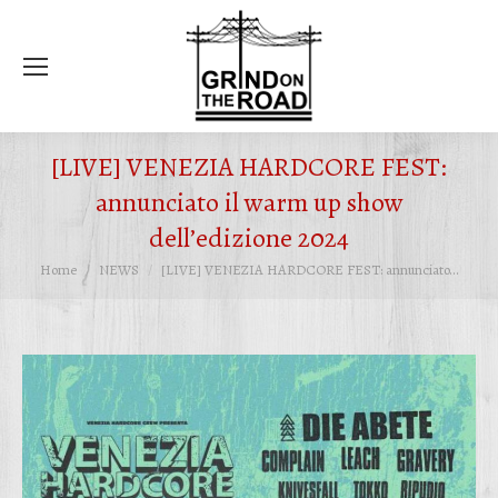
Ce
[LIVE] VENEZIA HARDCORE FEST:
annunciato il warm up show
dell’edizione 2024
Tu sei qui:
Home
NEWS
[LIVE] VENEZIA HARDCORE FEST: annunciato…