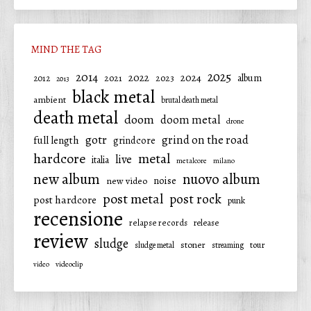
MIND THE TAG
2025
2014
2022
2024
2021
2023
album
2012
2013
black metal
ambient
brutal death metal
death metal
doom
doom metal
drone
gotr
grind on the road
full length
grindcore
hardcore
metal
live
italia
metalcore
milano
new album
nuovo album
noise
new video
post metal
post rock
post hardcore
punk
recensione
relapse records
release
review
sludge
stoner
tour
sludge metal
streaming
video
videoclip