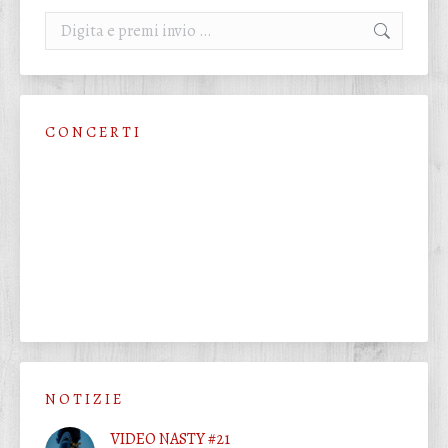
Cerca:
C O N C E R T I
N O T I Z I E
VIDEO NASTY #21