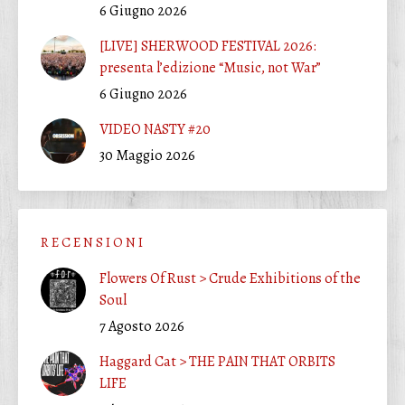
6 Giugno 2026
[LIVE] SHERWOOD FESTIVAL 2026:
presenta l’edizione “Music, not War”
6 Giugno 2026
VIDEO NASTY #20
30 Maggio 2026
R E C E N S I O N I
Flowers Of Rust > Crude Exhibitions of the
Soul
7 Agosto 2026
Haggard Cat > THE PAIN THAT ORBITS
LIFE