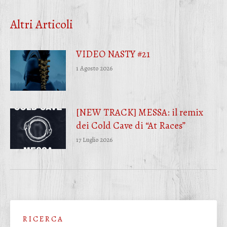
Facebook
Twitter
WhatsApp
Altri Articoli
VIDEO NASTY #21
1 Agosto 2026
[NEW TRACK] MESSA: il remix
dei Cold Cave di “At Races”
17 Luglio 2026
R I C E R C A