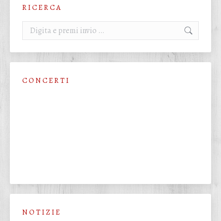
R I C E R C A
Cerca:
C O N C E R T I
N O T I Z I E