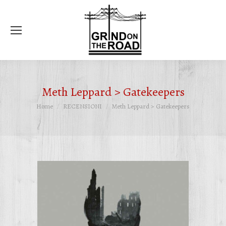
Ce
Meth Leppard > Gatekeepers
Tu sei qui:
Home
RECENSIONI
Meth Leppard > Gatekeepers