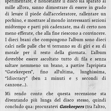
sperimentare, e nonostante il disco sia sparato ai
mille all’ora, sanno dimostrare di essere in grado
di levare il piede dall’acceleratore, rallentare un
pochino, e mostrare al mondo interessanti sezioni
midtempo e parti più cadenzate, ma di certo non
meno efferate, che alla fine riescono a convincere.
I dieci brani che compongono l’album sono dieci
calci nelle palle che vi terranno su di giri e su di
morale per il resto della giornata. L’album
dovrebbe essere ascoltato tutto di fila e senza
saltare nemmeno un brano, a partire l’apripista
“Gatekeepers”, fino all’ultima, lunghissima,
“Idiocracy” (ben 2 minuti e 5 secondi di
canzone…).
Mi rendo conto che questa recensione sta
diventando più lunga del disco stesso, quindi
concludo qua: procuratevi
Gatekeepers
(tra l’altro,