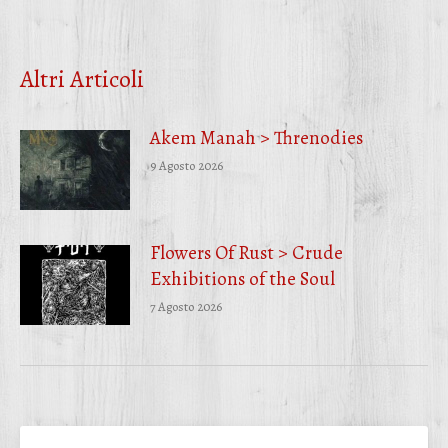
su
su
su
Facebook
Twitter
WhatsApp
Altri Articoli
Akem Manah > Threnodies
9 Agosto 2026
Flowers Of Rust > Crude
Exhibitions of the Soul
7 Agosto 2026