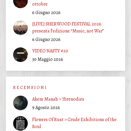
ottobre
6 Giugno 2026
[LIVE] SHERWOOD FESTIVAL 2026:
presenta l’edizione “Music, not War”
6 Giugno 2026
VIDEO NASTY #20
30 Maggio 2026
R E C E N S I O N I
Akem Manah > Threnodies
9 Agosto 2026
Flowers Of Rust > Crude Exhibitions of the
Soul