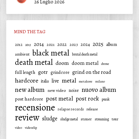
26 Luglio 2026
MIND THE TAG
2025
2014
2022
2024
2021
2023
album
2012
2013
black metal
ambient
brutal death metal
death metal
doom
doom metal
drone
gotr
grind on the road
full length
grindcore
hardcore
metal
live
italia
metalcore
milano
new album
nuovo album
noise
new video
post metal
post rock
post hardcore
punk
recensione
relapse records
release
review
sludge
stoner
tour
sludge metal
streaming
video
videoclip