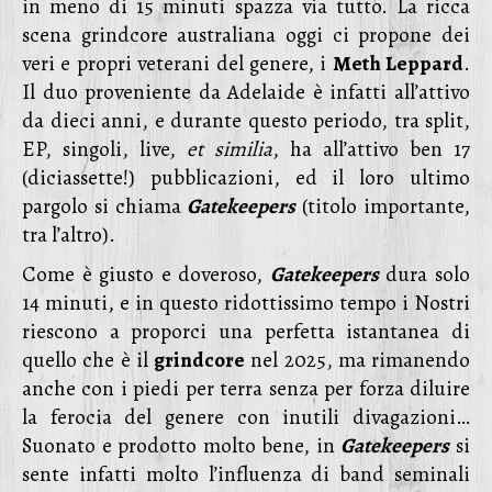
in meno di 15 minuti spazza via tutto. La ricca
scena grindcore australiana oggi ci propone dei
veri e propri veterani del genere, i
Meth Leppard
.
Il duo proveniente da Adelaide è infatti all’attivo
da dieci anni, e durante questo periodo, tra split,
EP, singoli, live,
et similia
, ha all’attivo ben 17
(diciassette!) pubblicazioni, ed il loro ultimo
pargolo si chiama
Gatekeepers
(titolo importante,
tra l’altro).
Come è giusto e doveroso,
Gatekeepers
dura solo
14 minuti, e in questo ridottissimo tempo i Nostri
riescono a proporci una perfetta istantanea di
quello che è il
grindcore
nel 2025, ma rimanendo
anche con i piedi per terra senza per forza diluire
la ferocia del genere con inutili divagazioni…
Suonato e prodotto molto bene, in
Gatekeepers
si
sente infatti molto l’influenza di band seminali