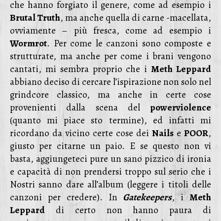
che hanno forgiato il genere, come ad esempio i
Brutal Truth
, ma anche quella di carne -macellata,
ovviamente – più fresca, come ad esempio i
Wormrot
. Per come le canzoni sono composte e
strutturate, ma anche per come i brani vengono
cantati, mi sembra proprio che i
Meth Leppard
abbiano deciso di cercare l’ispirazione non solo nel
grindcore classico, ma anche in certe cose
provenienti dalla scena del
powerviolence
(quanto mi piace sto termine), ed infatti mi
ricordano da vicino certe cose dei
Nails
e
POOR
,
giusto per citarne un paio. E se questo non vi
basta, aggiungeteci pure un sano pizzico di ironia
e capacità di non prendersi troppo sul serio che i
Nostri sanno dare all’album (leggere i titoli delle
canzoni per credere). In
Gatekeepers
, i
Meth
Leppard
di certo non hanno paura di