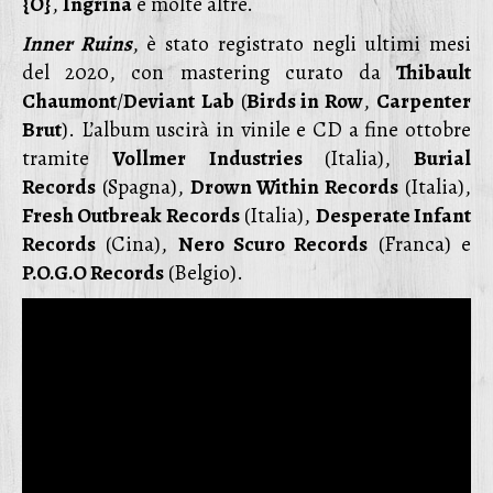
{O}
,
Ingrina
e molte altre.
Inner Ruins
, è stato registrato negli ultimi mesi
del 2020, con mastering curato da
Thibault
Chaumont
/
Deviant
Lab
(
Birds in Row
,
Carpenter
Brut
). L’album uscirà in vinile e CD a fine ottobre
tramite
Vollmer
Industries
(Italia),
Burial
Records
(Spagna),
Drown Within Records
(Italia),
Fresh Outbreak Records
(Italia),
Desperate Infant
Records
(Cina),
Nero Scuro Records
(Franca) e
P.O.G.O Records
(Belgio).