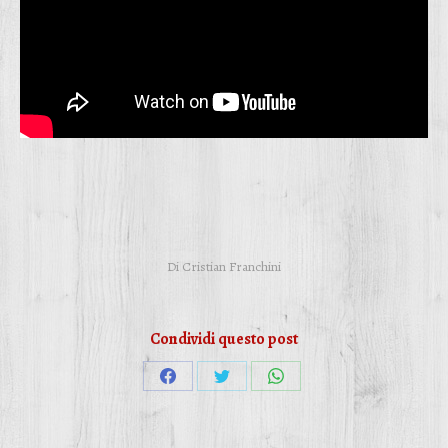
Di
Cristian Franchini
Condividi questo post
Condividi
Condividi
Condividi
su
su
su