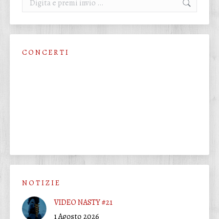
C O N C E R T I
N O T I Z I E
VIDEO NASTY #21
1 Agosto 2026