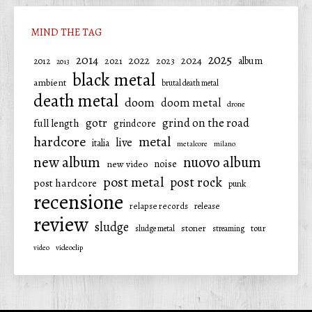
MIND THE TAG
2025
2014
2022
2024
2021
2023
album
2012
2013
black metal
ambient
brutal death metal
death metal
doom
doom metal
drone
gotr
grind on the road
full length
grindcore
hardcore
metal
live
italia
metalcore
milano
new album
nuovo album
noise
new video
post metal
post rock
post hardcore
punk
recensione
relapse records
release
review
sludge
stoner
tour
sludge metal
streaming
video
videoclip