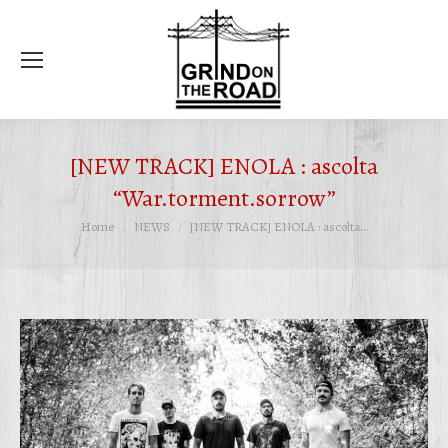
Ce
[NEW TRACK] ENOLA : ascolta
“War.torment.sorrow”
Tu sei qui:
Home
NEWS
[NEW TRACK] ENOLA : ascolta…