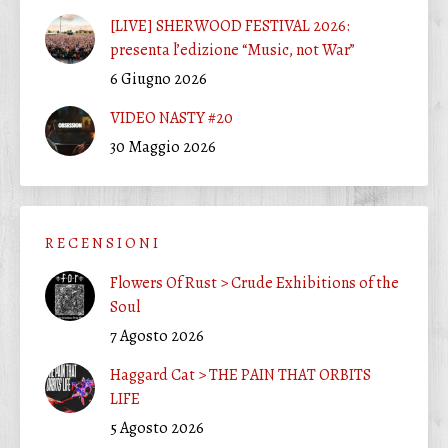
[LIVE] SHERWOOD FESTIVAL 2026:
presenta l’edizione “Music, not War”
6 Giugno 2026
VIDEO NASTY #20
30 Maggio 2026
R E C E N S I O N I
Flowers Of Rust > Crude Exhibitions of the
Soul
7 Agosto 2026
Haggard Cat > THE PAIN THAT ORBITS
LIFE
5 Agosto 2026