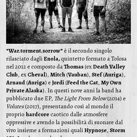
“War.torment.sorrow”
è il secondo singolo
rilasciato dagli
Enola,
quintetto formato a Tolosa
nel 2012 e composto da
Thomas
(ex
Death Valley
Club
, ex
Cheval
),
Mitch
(
Vauban
),
Stef
(
Auriga
),
Arnaud
(
Auriga
) e
Jordi
(
Feed the Cat
,
My Own
Private Alaska
). In questi nove anni la band ha
pubblicato due EP,
The Light From Below
(2014) e
Volutes
(2017), presentando così al mondo il
proprio
hardcore
caotico dalle atmosfere
oppressive e avendo la possibilità di suonare dal
vivo insieme a formazioni quali
Hypno5e
,
Storm