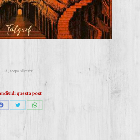
Di
Jacopo Silvestri
ndividi questo post
Condividi
Condividi
Condividi
su
su
su
Facebook
Twitter
WhatsApp