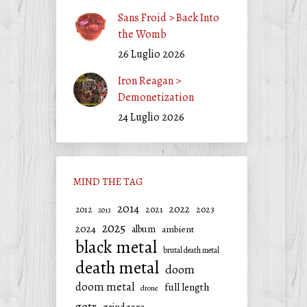
Sans Froid > Back Into
the Womb
26 Luglio 2026
Iron Reagan >
Demonetization
24 Luglio 2026
MIND THE TAG
2014
2022
2021
2023
2012
2013
2025
2024
album
ambient
black metal
brutal death metal
death metal
doom
doom metal
full length
drone
gotr