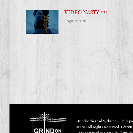
VIDEO NASTY #21
1 Agosto 2026
Grindontheroad Webzine - Truly p
© 2021 All Rights Reserved. I diritti
Logo designed by
STRX
//////
PRIV