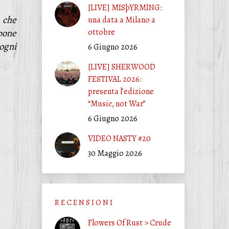
[LIVE] MISþYRMING:
 che
una data a Milano a
spone
ottobre
ogni
6 Giugno 2026
[LIVE] SHERWOOD
FESTIVAL 2026:
presenta l’edizione
“Music, not War”
6 Giugno 2026
VIDEO NASTY #20
30 Maggio 2026
R E C E N S I O N I
Flowers Of Rust > Crude