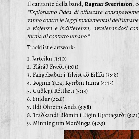
Il cantante della band,
Ragnar
Sverrisson
, 
“Esploriamo l’idea di offuscare consapevolm
vanno contro le leggi fondamentali dell’umanes
a violenza e indifferenza, avvelenandosi con
forma di contatto umano.”
Tracklist e artwork:
1. Jarteikn (3:30)
2. Fláráð Fræði (4:01)
3. Fangelsaður í Tilvist að Eilífu (3:48)
4. Þögnin Ytra, Kyrrðin Innra (4:43)
5. Guðlegt Réttlæti (5:13)
6. Sindur (2:28)
7. Ildi Óhreins Anda (3:58)
8. Traðkandi Blómin í Eigin Hjartagarði (3:21
9. Minning um Morðingja (4:23)