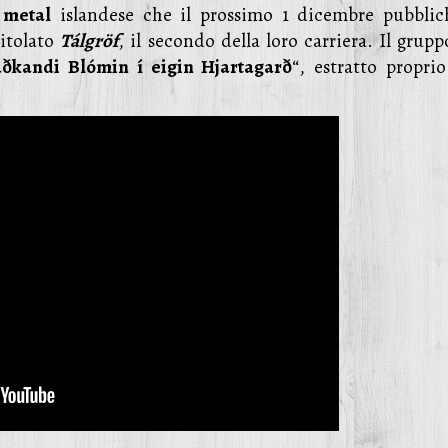
 metal
islandese che il prossimo 1 dicembre pubblic
itolato
Tálgröf
, il secondo della loro carriera. Il grup
ðkandi Blómin í eigin Hjartagarð
“, estratto proprio