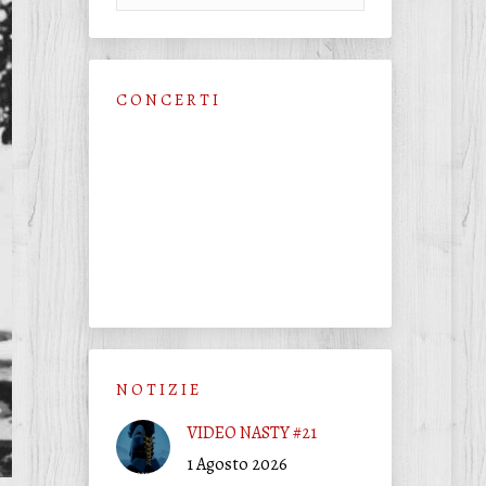
C O N C E R T I
N O T I Z I E
VIDEO NASTY #21
1 Agosto 2026