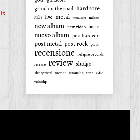
grindcore
hardcore
grind on the road
ix
metal
live
italia
metalcore
milano
new album
noise
new video
nuovo album
post hardcore
post metal
post rock
punk
recensione
relapse records
review
sludge
release
stoner
tour
sludge metal
streaming
video
videoclip