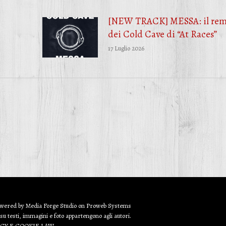
[NEW TRACK] MESSA: il rem
dei Cold Cave di “At Races”
17 Luglio 2026
owered by
Media Forge Studio
on
Proweb
Systems
 su testi, immagini e foto appartengono agli autori.
ACY E COOKIE LAW