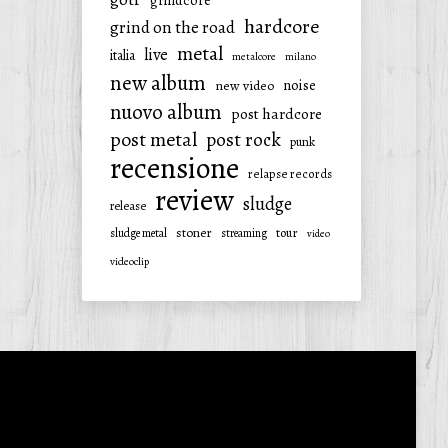
grindcore
hardcore
grind on the road
metal
live
italia
metalcore
milano
new album
noise
new video
nuovo album
post hardcore
post metal
post rock
punk
recensione
relapse records
review
sludge
release
stoner
tour
sludge metal
streaming
video
videoclip