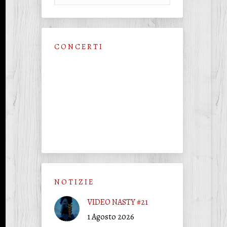
C O N C E R T I
N O T I Z I E
VIDEO NASTY #21
1 Agosto 2026