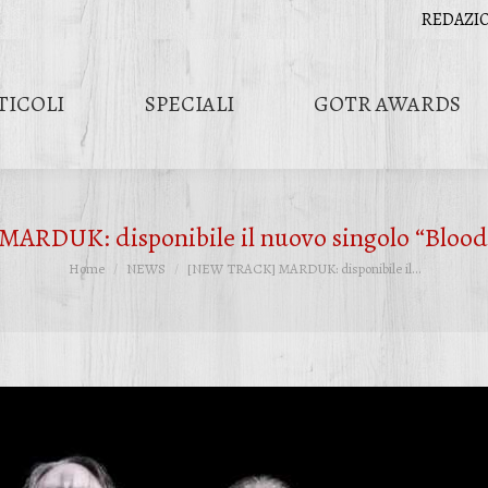
REDAZI
TICOLI
SPECIALI
GOTR AWARDS
RDUK: disponibile il nuovo singolo “Blood 
Tu sei qui:
Home
NEWS
[NEW TRACK] MARDUK: disponibile il…