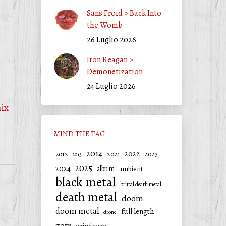
Sans Froid > Back Into
the Womb
26 Luglio 2026
Iron Reagan >
Demonetization
24 Luglio 2026
ix
MIND THE TAG
2014
2022
2021
2023
2012
2013
2025
2024
album
ambient
black metal
brutal death metal
death metal
doom
doom metal
full length
drone
gotr