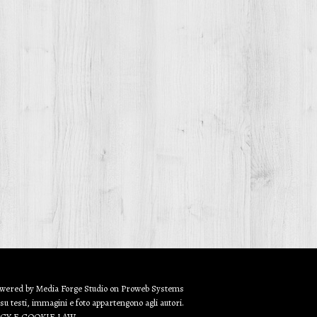
owered by
Media Forge Studio
on
Proweb
Systems
 su testi, immagini e foto appartengono agli autori.
ACY E COOKIE LAW