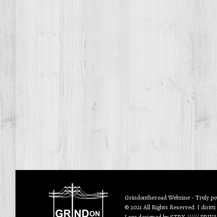
Grindontheroad Webzine - Truly p
© 2021 All Rights Reserved. I diritti
Logo designed by
STRX
//////
PRIV