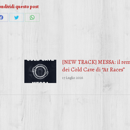
ndividi questo post
Condividi
Condividi
Condividi
su
su
su
Facebook
Twitter
WhatsApp
[NEW TRACK] MESSA: il rem
dei Cold Cave di “At Races”
17 Luglio 2026