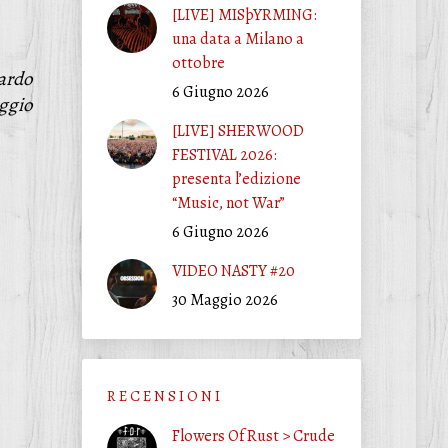
[LIVE] MISþYRMING:
una data a Milano a
ottobre
ardo
6 Giugno 2026
aggio
[LIVE] SHERWOOD
FESTIVAL 2026:
presenta l’edizione
“Music, not War”
6 Giugno 2026
VIDEO NASTY #20
30 Maggio 2026
R E C E N S I O N I
Flowers Of Rust > Crude