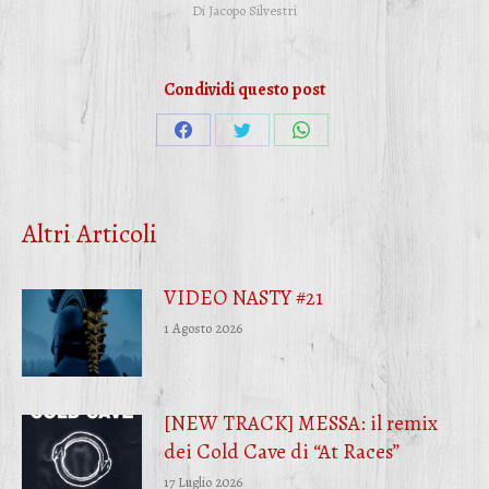
Di
Jacopo Silvestri
Condividi questo post
Condividi
Condividi
Condividi
su
su
su
Facebook
Twitter
WhatsApp
Altri Articoli
VIDEO NASTY #21
1 Agosto 2026
[NEW TRACK] MESSA: il remix
dei Cold Cave di “At Races”
17 Luglio 2026