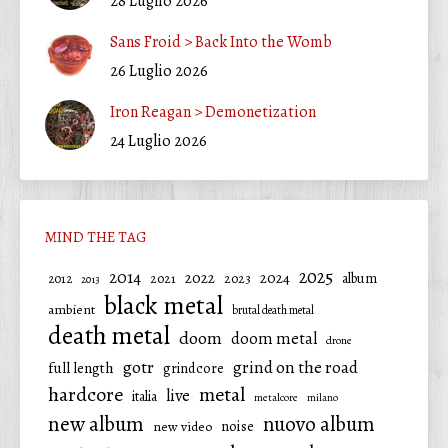
28 Luglio 2026
Sans Froid > Back Into the Womb
26 Luglio 2026
Iron Reagan > Demonetization
24 Luglio 2026
MIND THE TAG
2025
2014
2022
2024
2021
2023
album
2012
2013
black metal
ambient
brutal death metal
death metal
doom
doom metal
drone
gotr
grind on the road
full length
grindcore
hardcore
metal
live
italia
metalcore
milano
new album
nuovo album
noise
new video