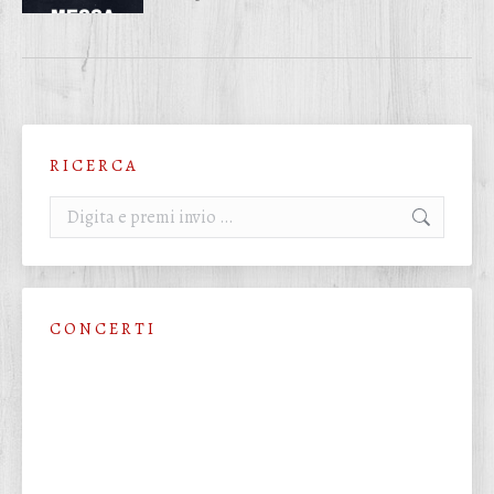
R I C E R C A
Cerca:
C O N C E R T I