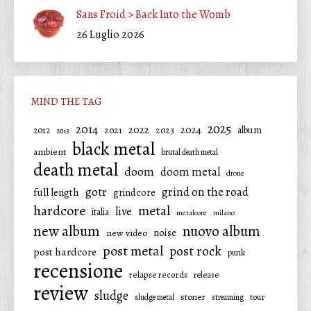
Sans Froid > Back Into the Womb
26 Luglio 2026
MIND THE TAG
2025
2014
2022
2024
2021
2023
album
2012
2013
black metal
ambient
brutal death metal
death metal
doom
doom metal
drone
gotr
grind on the road
full length
grindcore
hardcore
metal
live
italia
metalcore
milano
new album
nuovo album
noise
new video
post metal
post rock
post hardcore
punk
recensione
relapse records
release
review
sludge
stoner
tour
sludge metal
streaming