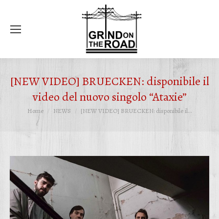
Ce
[NEW VIDEO] BRUECKEN: disponibile il
video del nuovo singolo “Ataxie”
Tu sei qui:
Home
NEWS
[NEW VIDEO] BRUECKEN: disponibile il…