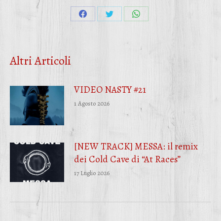
Condividi
Condividi
Condividi
su
su
su
Facebook
Twitter
WhatsApp
Altri Articoli
VIDEO NASTY #21
1 Agosto 2026
[NEW TRACK] MESSA: il remix
dei Cold Cave di “At Races”
17 Luglio 2026