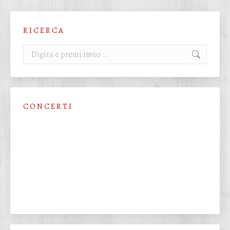
R I C E R C A
Cerca:
C O N C E R T I