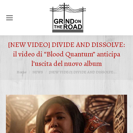
Ce
[NEW VIDEO] DIVIDE AND DISSOLVE:
il video di “Blood Quantum” anticipa
l’uscita del nuovo album
Tu sei qui:
Home
NEWS
[NEW VIDEO] DIVIDE AND DISSOLVE:…