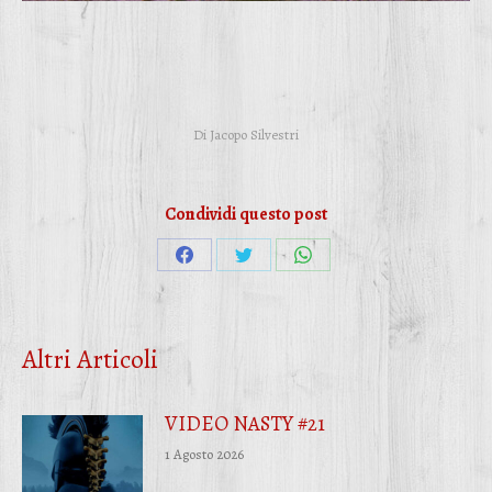
Di
Jacopo Silvestri
Condividi questo post
Condividi
Condividi
Condividi
su
su
su
Facebook
Twitter
WhatsApp
Altri Articoli
VIDEO NASTY #21
1 Agosto 2026