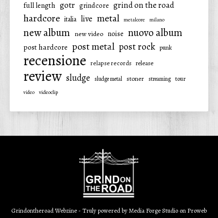
gotr
grind on the road
full length
grindcore
hardcore
metal
live
italia
metalcore
milano
new album
nuovo album
noise
new video
post metal
post rock
post hardcore
punk
recensione
relapse records
release
review
sludge
stoner
tour
sludge metal
streaming
video
videoclip
Grindontheroad Webzine - Truly powered by
Media Forge Studio
on
Proweb