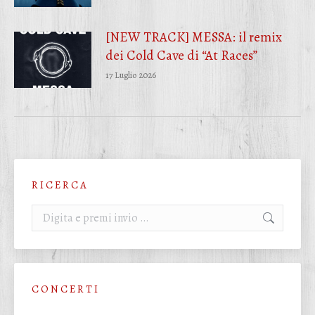
[NEW TRACK] MESSA: il remix
dei Cold Cave di “At Races”
17 Luglio 2026
R I C E R C A
Cerca:
C O N C E R T I