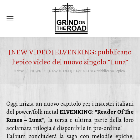
Ce
[NEW VIDEO] ELVENKING: pubblicano
l’epico video del nuovo singolo “Luna”
Tu sei qui:
Home
NEWS
[NEW VIDEO] ELVENKING: pubblicano l’epico…
Oggi inizia un nuovo capitolo per i maestri italiani
del power/folk metal
ELVENKING
:
“Reader Of The
Runes – Luna”
, la terza e ultima parte della loro
acclamata trilogia è disponibile in pre-ordine!
L’album concluderà la saga con melodie epiche,