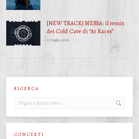
[NEW TRACK] MESSA: il remix
dei Cold Cave di “At Races”
17 Luglio 2026
R I C E R C A
Cerca:
C O N C E R T I