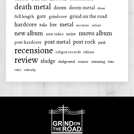
death metal
doom
doom metal
drone
gotr
grind on the road
full length
grindcore
hardcore
metal
live
italia
metalcore
milano
new album
nuovo album
noise
new video
post metal
post rock
post hardcore
punk
recensione
relapse records
release
review
sludge
stoner
tour
sludge metal
streaming
video
videoclip