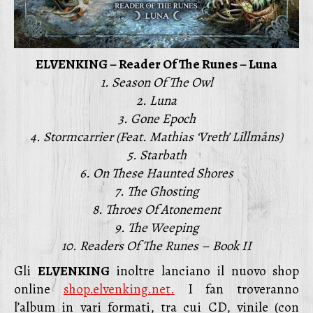
ELVENKING – Reader Of The Runes – Luna
1. Season Of The Owl
2. Luna
3. Gone Epoch
4. Stormcarrier (Feat. Mathias ‘Vreth’ Lillmåns)
5. Starbath
6. On These Haunted Shores
7. The Ghosting
8. Throes Of Atonement
9. The Weeping
10. Readers Of The Runes – Book II
Gli
ELVENKING
inoltre lanciano il nuovo shop
online
shop.elvenking.net.
I fan troveranno
l’album in vari formati, tra cui CD, vinile (con