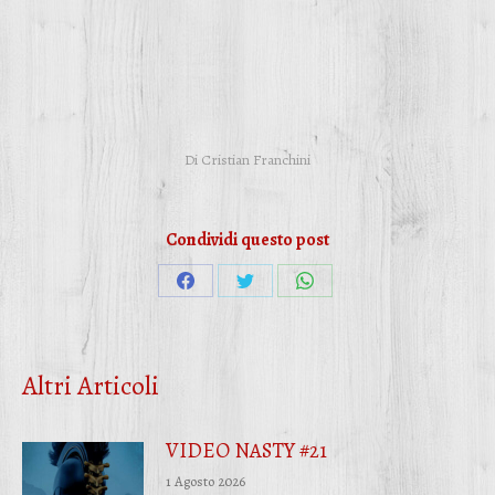
Di
Cristian Franchini
Condividi questo post
Condividi
Condividi
Condividi
su
su
su
Facebook
Twitter
WhatsApp
Altri Articoli
VIDEO NASTY #21
1 Agosto 2026