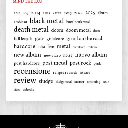
MIND THE TAG
2025
2014
2022
2024
2021
2023
album
2012
2013
black metal
ambient
brutal death metal
death metal
doom
doom metal
drone
gotr
grind on the road
full length
grindcore
hardcore
metal
live
italia
metalcore
milano
new album
nuovo album
noise
new video
post metal
post rock
post hardcore
punk
recensione
relapse records
release
review
sludge
stoner
tour
sludge metal
streaming
video
videoclip