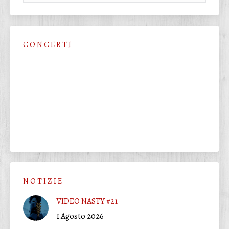
C O N C E R T I
N O T I Z I E
VIDEO NASTY #21
1 Agosto 2026