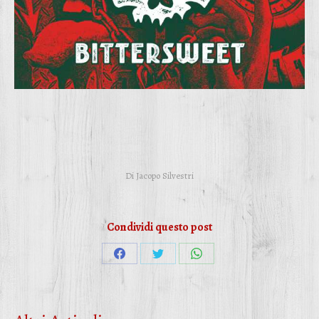
Di
Jacopo Silvestri
Condividi questo post
Condividi
Condividi
Condividi
su
su
su
Facebook
Twitter
WhatsApp