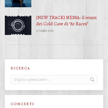
[NEW TRACK] MESSA: il remix
dei Cold Cave di “At Races”
17 Luglio 2026
R I C E R C A
Cerca:
C O N C E R T I