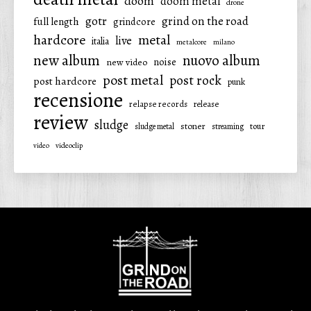
doom
doom metal
drone
gotr
grind on the road
full length
grindcore
hardcore
metal
live
italia
metalcore
milano
new album
nuovo album
noise
new video
post metal
post rock
post hardcore
punk
recensione
relapse records
release
review
sludge
stoner
tour
sludge metal
streaming
video
videoclip