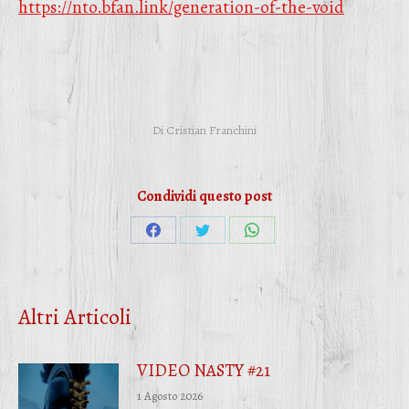
https://nto.bfan.link/generation-of-the-void
Di
Cristian Franchini
Condividi questo post
Condividi
Condividi
Condividi
su
su
su
Facebook
Twitter
WhatsApp
Altri Articoli
VIDEO NASTY #21
1 Agosto 2026