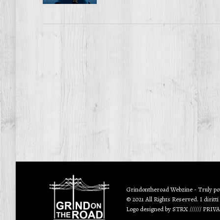
Grindontheroad Webzine - Truly p
© 2021 All Rights Reserved. I diritti
Logo designed by
STRX
//////
PRIV