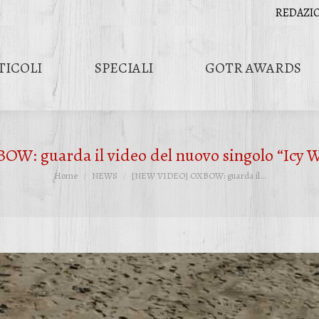
REDAZI
TICOLI
SPECIALI
GOTR AWARDS
: guarda il video del nuovo singolo “Icy Wh
Tu sei qui:
Home
NEWS
[NEW VIDEO] OXBOW: guarda il…