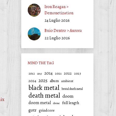
Iron Reagan >
Demonetization
24 Luglio 2026
Buio Dentro > Aurora
22 Luglio 2026
MIND THE TAG
2014
2022
2021
2023
2012
2013
2025
2024
album
ambient
black metal
brutal death metal
death metal
doom
ix
doom metal
full length
drone
gotr
grindcore