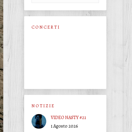
C O N C E R T I
N O T I Z I E
VIDEO NASTY #21
1 Agosto 2026