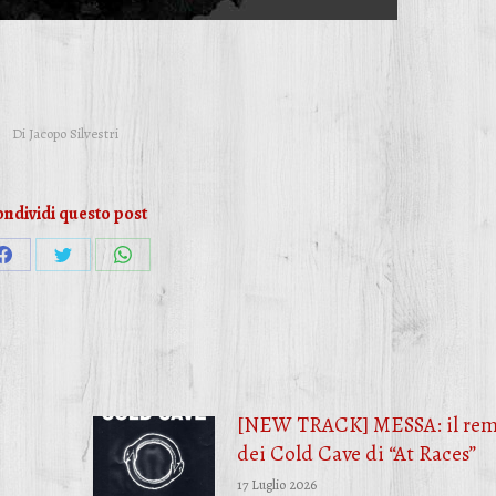
Di
Jacopo Silvestri
ndividi questo post
Condividi
Condividi
Condividi
su
su
su
Facebook
Twitter
WhatsApp
[NEW TRACK] MESSA: il rem
dei Cold Cave di “At Races”
17 Luglio 2026