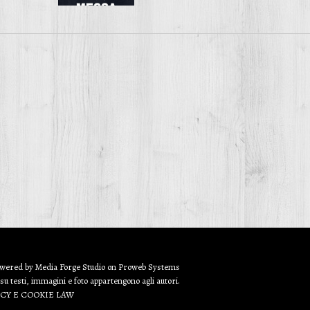
owered by
Media Forge Studio
on
Proweb
Systems
 su testi, immagini e foto appartengono agli autori.
ACY E COOKIE LAW