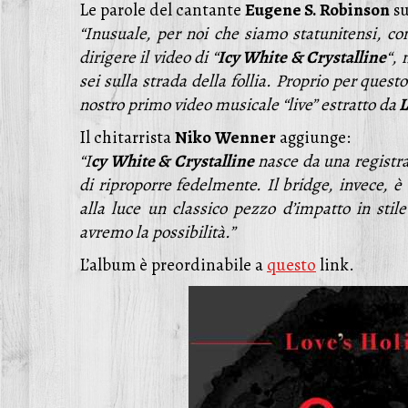
Le parole del cantante
Eugene S. Robinson
su
“Inusuale, per noi che siamo statunitensi, c
dirigere il video di “
Icy White & Crystalline
“, 
sei sulla strada della follia. Proprio per ques
nostro primo video musicale “live” estratto da
L
Il chitarrista
Niko
Wenner
aggiunge:
“I
cy White & Crystalline
nasce da una registra
di riproporre fedelmente. Il bridge, invece, è
alla luce un classico pezzo d’impatto in s
avremo la possibilità.”
L’album è preordinabile a
questo
link.