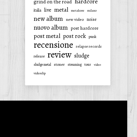
hardcore
grind on the road
metal
live
italia
metalcore
milano
new album
noise
new video
nuovo album
post hardcore
post metal
post rock
punk
recensione
relapse records
review
sludge
release
stoner
tour
sludge metal
streaming
video
videoclip