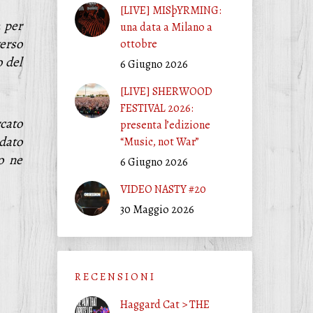
[LIVE] MISþYRMING:
per
una data a Milano a
verso
ottobre
o del
6 Giugno 2026
[LIVE] SHERWOOD
FESTIVAL 2026:
rcato
presenta l’edizione
 dato
“Music, not War”
o ne
6 Giugno 2026
VIDEO NASTY #20
30 Maggio 2026
R E C E N S I O N I
Haggard Cat > THE