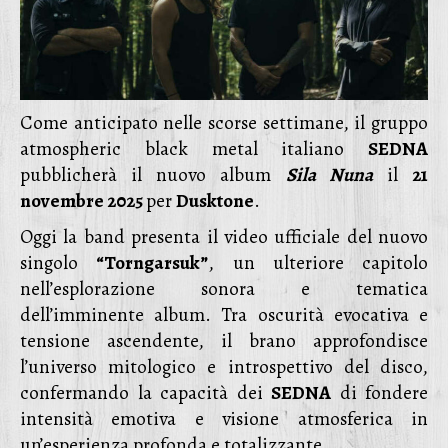
Come anticipato nelle scorse settimane, il gruppo
atmospheric black metal italiano
SEDNA
pubblicherà il nuovo album
Sila Nuna
il
21
novembre 2025
per
Dusktone
.
Oggi la band presenta il video ufficiale del nuovo
singolo
“Torngarsuk”
, un ulteriore capitolo
nell’esplorazione sonora e tematica
dell’imminente album. Tra oscurità evocativa e
tensione ascendente, il brano approfondisce
l’universo mitologico e introspettivo del disco,
confermando la capacità dei
SEDNA
di fondere
intensità emotiva e visione atmosferica in
un’esperienza profonda e totalizzante.