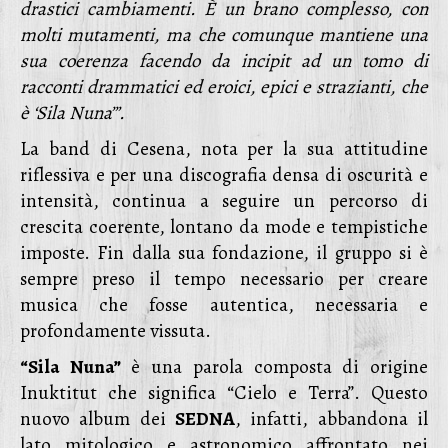
drastici cambiamenti. È un brano complesso, con
molti mutamenti, ma che comunque mantiene una
sua coerenza facendo da incipit ad un tomo di
racconti drammatici ed eroici, epici e strazianti, che
è ‘Sila Nuna’”.
La band di Cesena, nota per la sua attitudine
riflessiva e per una discografia densa di oscurità e
intensità, continua a seguire un percorso di
crescita coerente, lontano da mode e tempistiche
imposte. Fin dalla sua fondazione, il gruppo si è
sempre preso il tempo necessario per creare
musica che fosse autentica, necessaria e
profondamente vissuta.
“Sila Nuna”
è una parola composta di origine
Inuktitut che significa “Cielo e Terra”. Questo
nuovo album dei
SEDNA
, infatti, abbandona il
lato mitologico e astronomico affrontato nei