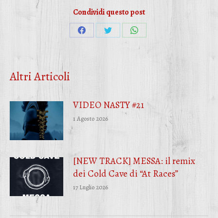
Condividi questo post
Condividi
Condividi
Condividi
su
su
su
Facebook
Twitter
WhatsApp
Altri Articoli
VIDEO NASTY #21
1 Agosto 2026
[NEW TRACK] MESSA: il remix
dei Cold Cave di “At Races”
17 Luglio 2026