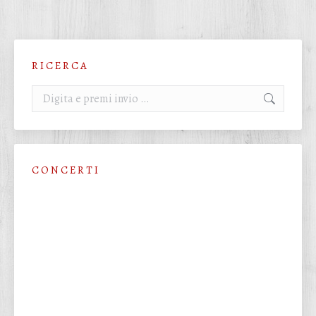
R I C E R C A
Cerca:
C O N C E R T I