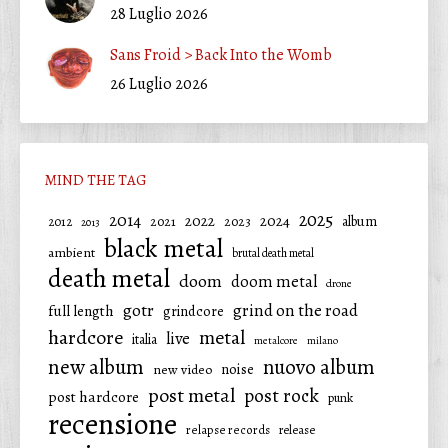
28 Luglio 2026
Sans Froid > Back Into the Womb
26 Luglio 2026
MIND THE TAG
2025
2014
2022
2024
2021
2023
album
2012
2013
black metal
ambient
brutal death metal
death metal
doom
doom metal
drone
gotr
grind on the road
full length
grindcore
hardcore
metal
live
italia
metalcore
milano
new album
nuovo album
noise
new video
post metal
post rock
post hardcore
punk
recensione
relapse records
release