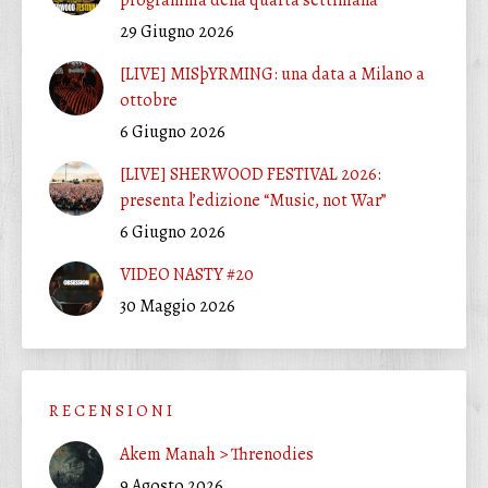
29 Giugno 2026
[LIVE] MISþYRMING: una data a Milano a
ottobre
6 Giugno 2026
[LIVE] SHERWOOD FESTIVAL 2026:
presenta l’edizione “Music, not War”
6 Giugno 2026
VIDEO NASTY #20
30 Maggio 2026
R E C E N S I O N I
Akem Manah > Threnodies
9 Agosto 2026