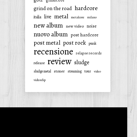
grindcore
hardcore
grind on the road
metal
live
italia
metalcore
milano
new album
noise
new video
nuovo album
post hardcore
post metal
post rock
punk
recensione
relapse records
review
sludge
release
stoner
tour
sludge metal
streaming
video
videoclip