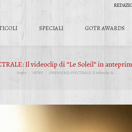
REDAZI
TICOLI
SPECIALI
GOTR AWARDS
LE: Il videoclip di “Le Soleil” in anteprima
Tu sei qui:
Home
NEWS
[PREMIERE] SPECTRALE: Il videoclip di…