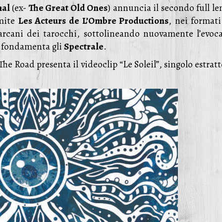
mal
(ex-
The Great Old Ones
) annuncia il secondo full l
amite
Les Acteurs de L’Ombre Productions
, nei format
 arcani dei tarocchi, sottolineando nuovamente l’evoca
e fondamenta gli
Spectrale
.
he Road presenta il videoclip “Le Soleil”, singolo estrat