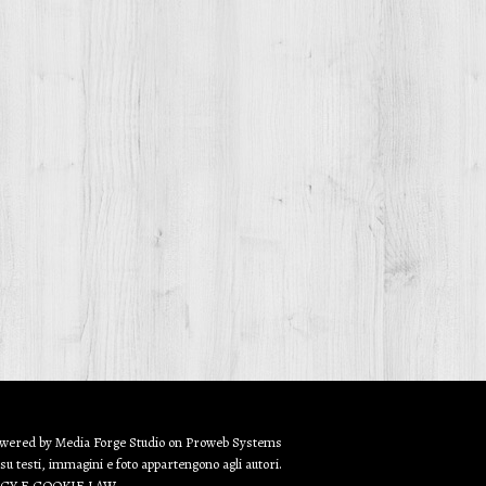
owered by
Media Forge Studio
on
Proweb
Systems
 su testi, immagini e foto appartengono agli autori.
ACY E COOKIE LAW