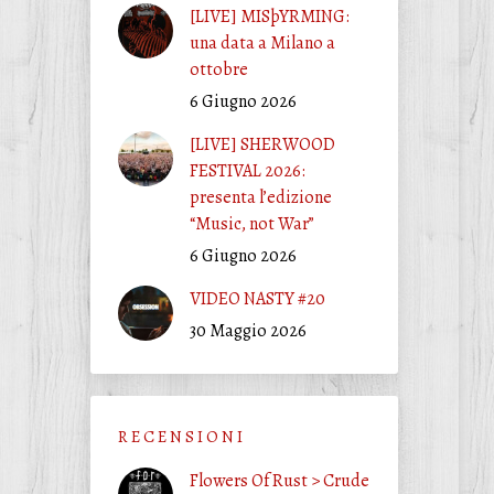
[LIVE] MISþYRMING:
una data a Milano a
ottobre
6 Giugno 2026
[LIVE] SHERWOOD
FESTIVAL 2026:
presenta l’edizione
“Music, not War”
6 Giugno 2026
VIDEO NASTY #20
30 Maggio 2026
R E C E N S I O N I
Flowers Of Rust > Crude