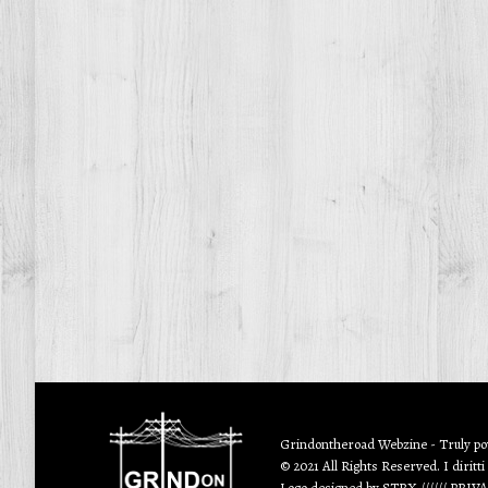
Grindontheroad Webzine - Truly p
© 2021 All Rights Reserved. I diritti
Logo designed by
STRX
//////
PRIV