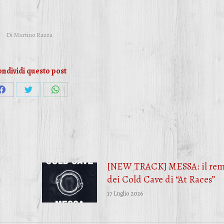
Di
Martino Razza
ndividi questo post
Condividi
Condividi
Condividi
su
su
su
Facebook
Twitter
WhatsApp
[NEW TRACK] MESSA: il rem
dei Cold Cave di “At Races”
17 Luglio 2026