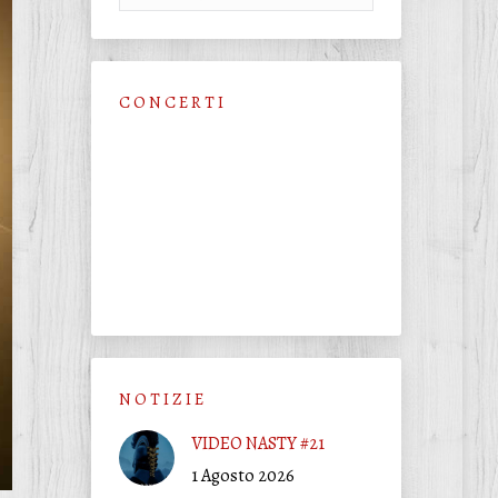
C O N C E R T I
N O T I Z I E
VIDEO NASTY #21
1 Agosto 2026