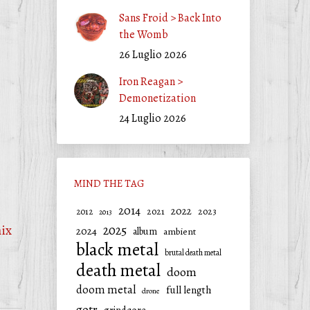
Sans Froid > Back Into
the Womb
26 Luglio 2026
Iron Reagan >
Demonetization
24 Luglio 2026
MIND THE TAG
2014
2022
2021
2023
2012
2013
ix
2025
2024
album
ambient
black metal
brutal death metal
death metal
doom
doom metal
full length
drone
gotr