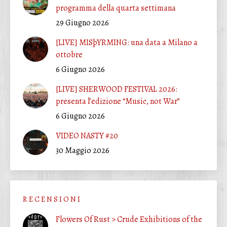
programma della quarta settimana
29 Giugno 2026
[LIVE] MISþYRMING: una data a Milano a
ottobre
6 Giugno 2026
[LIVE] SHERWOOD FESTIVAL 2026:
presenta l’edizione “Music, not War”
6 Giugno 2026
VIDEO NASTY #20
30 Maggio 2026
R E C E N S I O N I
Flowers Of Rust > Crude Exhibitions of the