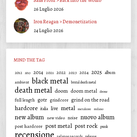
Sans Froid > Back Into the Womb
26 Luglio 2026
Iron Reagan > Demonetization
24 Luglio 2026
MIND THE TAG
2025
2014
2022
2024
2021
2023
album
2012
2013
black metal
ambient
brutal death metal
death metal
doom
doom metal
drone
gotr
grind on the road
full length
grindcore
hardcore
metal
live
italia
metalcore
milano
new album
nuovo album
noise
new video
post metal
post rock
post hardcore
punk
recensione
relapse records
release