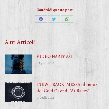
Condividi questo post
Condividi
Condividi
Condividi
su
su
su
Facebook
Twitter
WhatsApp
Altri Articoli
VIDEO NASTY #21
1 Agosto 2026
[NEW TRACK] MESSA: il remix
dei Cold Cave di “At Races”
17 Luglio 2026