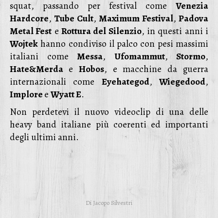
squat, passando per festival come
Venezia
Hardcore
,
Tube
Cult
,
Maximum
Festival
,
Padova
Metal Fest
e
Rottura del Silenzio
, in questi anni i
Wojtek
hanno condiviso il palco con pesi massimi
italiani come
Messa
,
Ufomammut
,
Stormo
,
Hate&Merda
e
Hobos
, e macchine da guerra
internazionali come
Eyehategod
,
Wiegedood
,
Implore
e
Wyatt E
.
Non perdetevi il nuovo videoclip di una delle
heavy band italiane più coerenti ed importanti
degli ultimi anni.
Di
Jacopo Silvestri