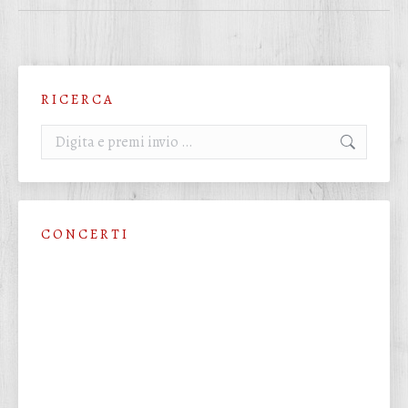
R I C E R C A
Cerca:
C O N C E R T I