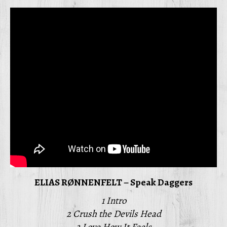
ELIAS RØNNENFELT – Speak Daggers
1 Intro
2 Crush the Devils Head