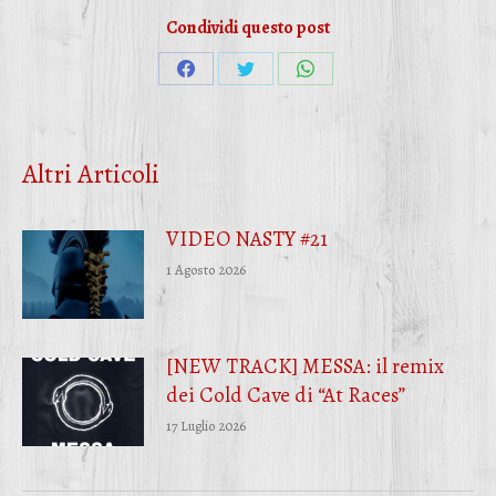
Condividi questo post
Condividi
Condividi
Condividi
su
su
su
Facebook
Twitter
WhatsApp
Altri Articoli
VIDEO NASTY #21
1 Agosto 2026
[NEW TRACK] MESSA: il remix
dei Cold Cave di “At Races”
17 Luglio 2026