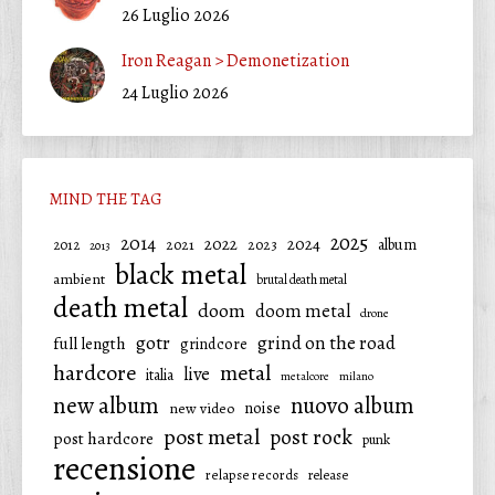
26 Luglio 2026
Iron Reagan > Demonetization
24 Luglio 2026
MIND THE TAG
2025
2014
2022
2024
2021
2023
album
2012
2013
black metal
ambient
brutal death metal
death metal
doom
doom metal
drone
gotr
grind on the road
full length
grindcore
hardcore
metal
live
italia
metalcore
milano
new album
nuovo album
noise
new video
post metal
post rock
post hardcore
punk
recensione
relapse records
release