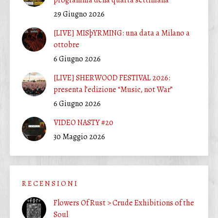
29 Giugno 2026
[LIVE] MISþYRMING: una data a Milano a
ottobre
6 Giugno 2026
[LIVE] SHERWOOD FESTIVAL 2026:
presenta l’edizione “Music, not War”
6 Giugno 2026
VIDEO NASTY #20
30 Maggio 2026
R E C E N S I O N I
Flowers Of Rust > Crude Exhibitions of the
Soul