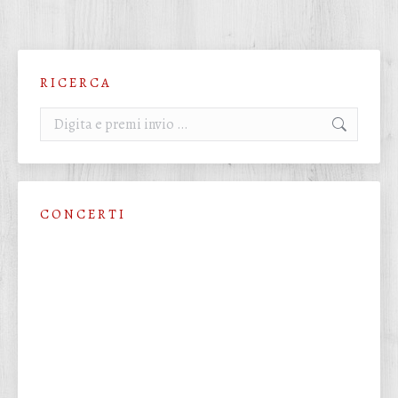
R I C E R C A
Cerca:
C O N C E R T I