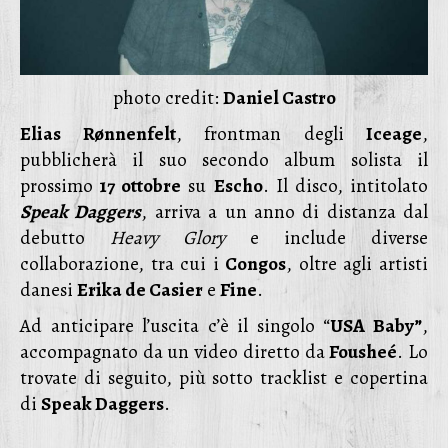
photo credit:
Daniel Castro
Elias Rønnenfelt
, frontman degli
Iceage
,
pubblicherà il suo secondo album solista il
prossimo
17 ottobre
su
Escho
. Il disco, intitolato
Speak Daggers
, arriva a un anno di distanza dal
debutto
Heavy Glory
e include diverse
collaborazione, tra cui i
Congos
, oltre agli artisti
danesi
Erika de Casier
e
Fine
.
Ad anticipare l’uscita c’è il singolo “
USA Baby”
,
accompagnato da un video diretto da
Fousheé
. Lo
trovate di seguito, più sotto tracklist e copertina
di
Speak Daggers
.