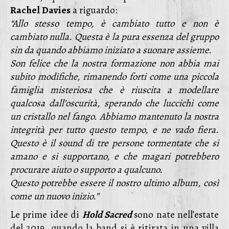
Rachel
Davies
a riguardo:
“Allo stesso tempo, è cambiato tutto e non è
cambiato nulla. Questa è la pura essenza del gruppo
sin da quando abbiamo iniziato a suonare assieme.
Son felice che la nostra formazione non abbia mai
subito modifiche, rimanendo forti come una piccola
famiglia misteriosa che è riuscita a modellare
qualcosa dall’oscurità, sperando che luccichi come
un cristallo nel fango. Abbiamo mantenuto la nostra
integrità per tutto questo tempo, e ne vado fiera.
Questo è il sound di tre persone tormentate che si
amano e si supportano, e che magari potrebbero
procurare aiuto o supporto a qualcuno.
Questo potrebbe essere il nostro ultimo album, così
come un nuovo inizio.”
Le prime idee di
Hold Sacred
sono nate nell’estate
del 2019, quando la band si è ritirata in una villa