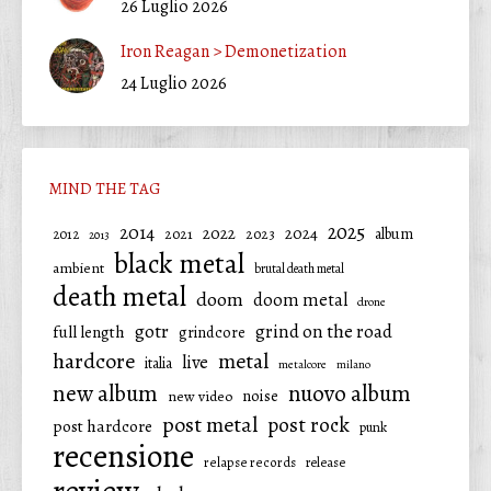
26 Luglio 2026
Iron Reagan > Demonetization
24 Luglio 2026
MIND THE TAG
2025
2014
2022
2024
2021
2023
album
2012
2013
black metal
ambient
brutal death metal
death metal
doom
doom metal
drone
gotr
grind on the road
full length
grindcore
hardcore
metal
live
italia
metalcore
milano
new album
nuovo album
noise
new video
post metal
post rock
post hardcore
punk
recensione
relapse records
release
review