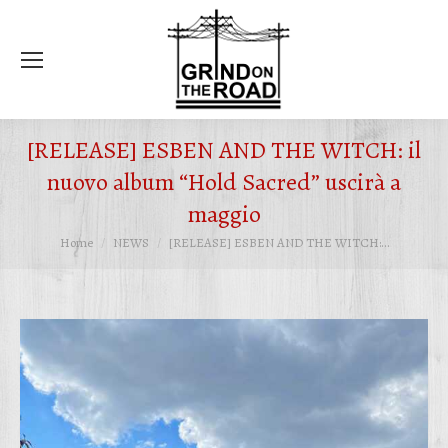
Ce
[RELEASE] ESBEN AND THE WITCH: il
nuovo album “Hold Sacred” uscirà a
maggio
Tu sei qui:
Home
NEWS
[RELEASE] ESBEN AND THE WITCH:…