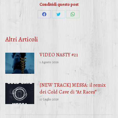
Condividi questo post
Condividi
Condividi
Condividi
su
su
su
Facebook
Twitter
WhatsApp
Altri Articoli
VIDEO NASTY #21
1 Agosto 2026
[NEW TRACK] MESSA: il remix
dei Cold Cave di “At Races”
17 Luglio 2026