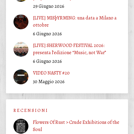
29 Giugno 2026
[LIVE] MISþYRMING: una data a Milano a
ottobre
6 Giugno 2026
[LIVE] SHERWOOD FESTIVAL 2026:
presenta l’edizione “Music, not War”
6 Giugno 2026
VIDEO NASTY #20
30 Maggio 2026
R E C E N S I O N I
Flowers Of Rust > Crude Exhibitions of the
Soul