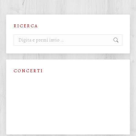
R I C E R C A
Cerca:
C O N C E R T I