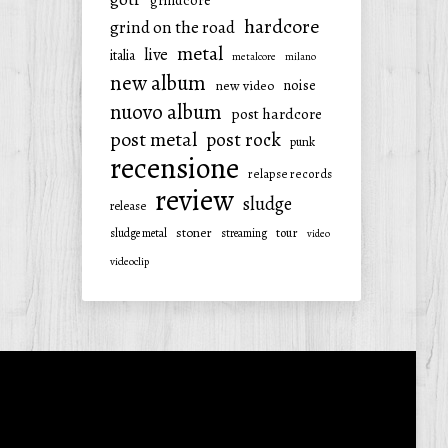
grindcore
hardcore
grind on the road
metal
live
italia
metalcore
milano
new album
noise
new video
nuovo album
post hardcore
post metal
post rock
punk
recensione
relapse records
review
sludge
release
stoner
tour
sludge metal
streaming
video
videoclip