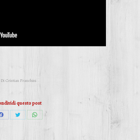
Di
Cristian Franchini
ndividi questo post
Condividi
Condividi
Condividi
su
su
su
Facebook
Twitter
WhatsApp