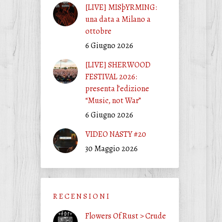
[LIVE] MISþYRMING:
una data a Milano a
ottobre
6 Giugno 2026
[LIVE] SHERWOOD
FESTIVAL 2026:
presenta l’edizione
“Music, not War”
6 Giugno 2026
VIDEO NASTY #20
30 Maggio 2026
R E C E N S I O N I
Flowers Of Rust > Crude