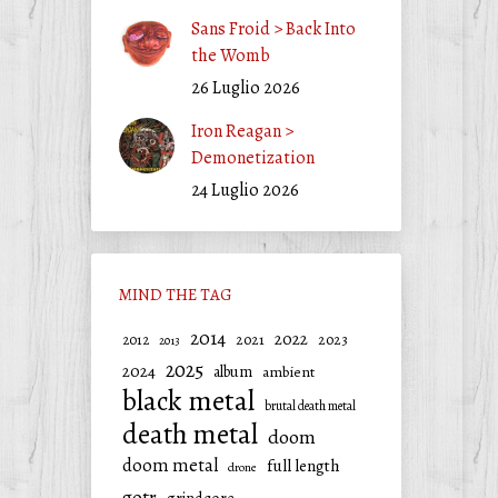
Sans Froid > Back Into
the Womb
26 Luglio 2026
Iron Reagan >
Demonetization
24 Luglio 2026
MIND THE TAG
2014
2022
2021
2023
2012
2013
2025
2024
album
ambient
black metal
brutal death metal
death metal
doom
doom metal
full length
drone
gotr