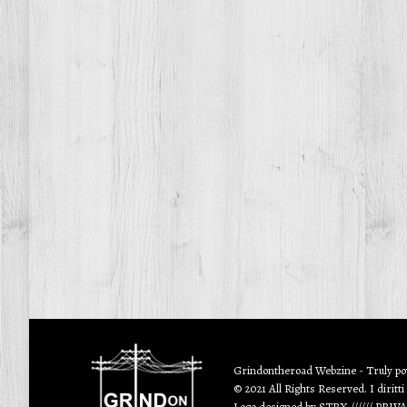
Grindontheroad Webzine - Truly p
© 2021 All Rights Reserved. I diritti
Logo designed by
STRX
//////
PRIV