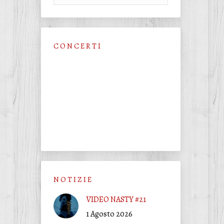
C O N C E R T I
N O T I Z I E
VIDEO NASTY #21
1 Agosto 2026