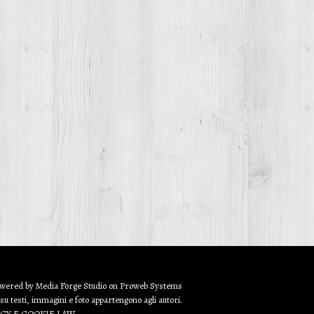
owered by
Media Forge Studio
on
Proweb
Systems
 su testi, immagini e foto appartengono agli autori.
ACY E COOKIE LAW