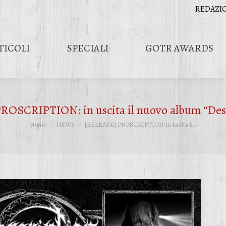
REDAZI
TICOLI
SPECIALI
GOTR AWARDS
ROSCRIPTION: in uscita il nuovo album “Deso
Tu sei qui:
Home
NEWS
[RELEASE] PROSCRIPTION: in uscita il…