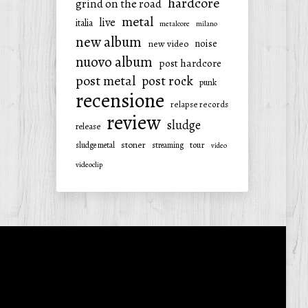
hardcore
grind on the road
metal
live
italia
metalcore
milano
new album
noise
new video
nuovo album
post hardcore
post metal
post rock
punk
recensione
relapse records
review
sludge
release
stoner
tour
sludge metal
streaming
video
videoclip