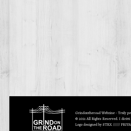
Grindontheroad Webzine - Truly p
© 2021 All Rights Reserved. I diritti
Logo designed by
STRX
//////
PRIV