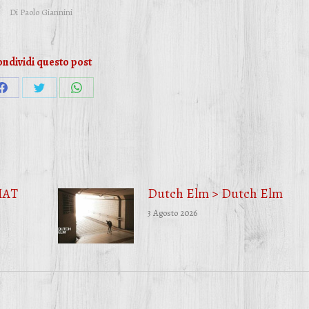
Di
Paolo Giannini
ndividi questo post
Condividi
Condividi
Condividi
su
su
su
Facebook
Twitter
WhatsApp
HAT
Dutch Elm > Dutch Elm
3 Agosto 2026