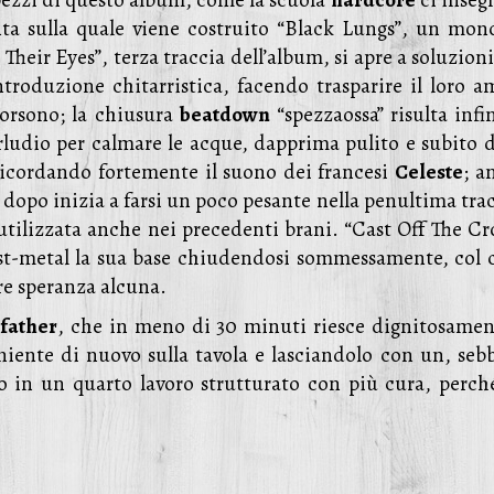
i pezzi di questo album, come la scuola
hardcore
ci inseg
ta sulla quale viene costruito “Black Lungs”, un mono
Their Eyes”, terza traccia dell’album, si apre a soluzion
troduzione chitarristica, facendo trasparire il loro a
orsono; la chiusura
beatdown
“spezzaossa” risulta infi
terludio per calmare le acque, dapprima pulito e subito 
 ricordando fortemente il suono dei francesi
Celeste
; a
o dopo inizia a farsi un poco pesante nella penultima tra
tilizzata anche nei precedenti brani. “Cast Off The Cro
post-metal la sua base chiudendosi sommessamente, col 
re speranza alcuna.
lfather
, che in meno di 30 minuti riesce dignitosamen
niente di nuovo sulla tavola e lasciandolo con un, seb
o in un quarto lavoro strutturato con più cura, perché