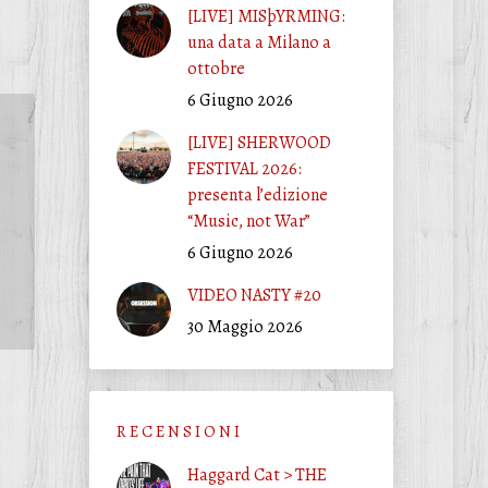
[LIVE] MISþYRMING:
una data a Milano a
ottobre
6 Giugno 2026
[LIVE] SHERWOOD
FESTIVAL 2026:
presenta l’edizione
“Music, not War”
6 Giugno 2026
VIDEO NASTY #20
30 Maggio 2026
R E C E N S I O N I
Haggard Cat > THE