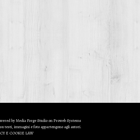
owered by
Media Forge Studio
on
Proweb
Systems
 su testi, immagini e foto appartengono agli autori.
ACY E COOKIE LAW