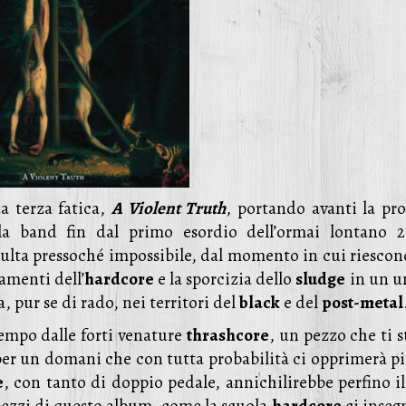
a terza fatica,
A Violent Truth
, portando avanti la pro
 la band fin dal primo esordio dell’ormai lontano 2
isulta pressoché impossibile, dal momento in cui riescon
tamenti dell’
hardcore
e la sporcizia dello
sludge
in un u
 pur se di rado, nei territori del
black
e del
post-metal
tempo dalle forti venature
thrashcore
, un pezzo che ti s
 per un domani che con tutta probabilità ci opprimerà pi
e
, con tanto di doppio pedale, annichilirebbe perfino il