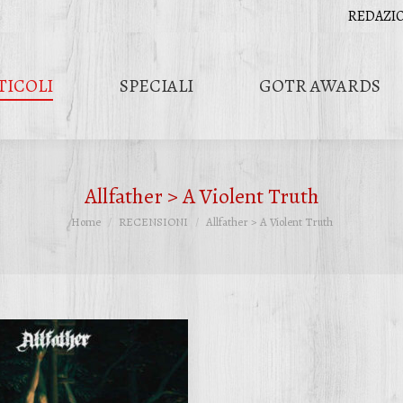
REDAZI
TICOLI
SPECIALI
GOTR AWARDS
Allfather > A Violent Truth
Tu sei qui:
Home
RECENSIONI
Allfather > A Violent Truth