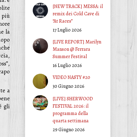
na: è
[NEW TRACK] MESSA: il
lite
remix dei Cold Cave di
i più
“At Races”
more
17 Luglio 2026
ne la
dopo
[LIVE REPORT] Marilyn
nche
Manson @ Ferrara
ccia,
Summer Festival
ss”,
16 Luglio 2026
capo
VIDEO NASTY #20
30 Giugno 2026
te a
bene
[LIVE] SHERWOOD
 gli
FESTIVAL 2026: il
programma della
quarta settimana
29 Giugno 2026