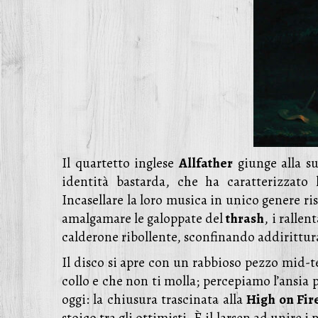
Il quartetto inglese
Allfathe
r
giunge alla su
identità bastarda, che ha caratterizzato
Incasellare la loro musica in unico genere r
amalgamare le galoppate del
thrash
, i rallen
calderone ribollente, sconfinando addirittura,
Il disco si apre con un rabbioso pezzo mid-
collo e che non ti molla; percepiamo l’ansia
oggi: la chiusura trascinata alla
High on Fir