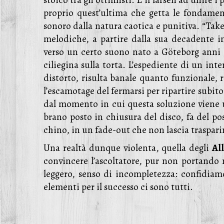
stoico tra gli ottimisti. È il larsen ad unire 
proprio quest’ultima che getta le fondamen
sonoro dalla natura caotica e punitiva. “Take 
melodiche, a partire dalla sua decadente in
verso un certo suono nato a Göteborg anni 
ciliegina sulla torta. L’espediente di un in
distorto, risulta banale quanto funzionale,
l’escamotage del fermarsi per ripartire subit
dal momento in cui questa soluzione viene u
brano posto in chiusura del disco, fa del 
chino, in un fade-out che non lascia traspari
Una realtà dunque violenta, quella degli
Al
convincere l’ascoltatore, pur non portando 
leggero, senso di incompletezza: confidiam
elementi per il successo ci sono tutti.