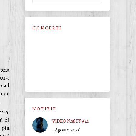
C O N C E R T I
pria
015.
o ad
nico
.
N O T I Z I E
ta al
ù di
VIDEO NASTY #21
 più
1 Agosto 2026