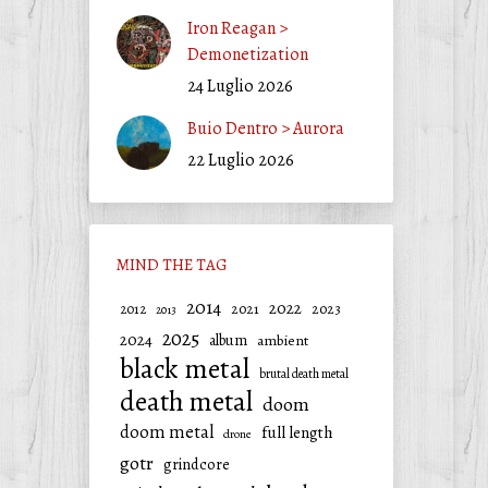
Iron Reagan >
Demonetization
24 Luglio 2026
Buio Dentro > Aurora
22 Luglio 2026
MIND THE TAG
2014
2022
2021
2023
2012
2013
2025
2024
album
ambient
black metal
brutal death metal
death metal
doom
doom metal
full length
drone
gotr
grindcore