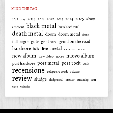
MIND THE TAG
2025
2014
2022
2024
2021
2023
album
2012
2013
black metal
ambient
brutal death metal
death metal
doom
doom metal
drone
gotr
grind on the road
full length
grindcore
hardcore
metal
live
italia
metalcore
milano
new album
nuovo album
noise
new video
post metal
post rock
post hardcore
punk
recensione
relapse records
release
review
sludge
stoner
tour
sludge metal
streaming
video
videoclip