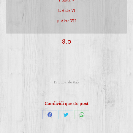
1. Akte V
2. Akte VI
3. Akte VII
8.0
Di
Edoardo Volk
Condividi questo post
Condividi
Condividi
Condividi
su
su
su