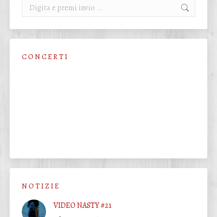
Cerca:
C O N C E R T I
N O T I Z I E
VIDEO NASTY #21