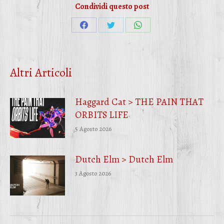
Condividi questo post
Condividi
Condividi
Condividi
su
su
su
Facebook
Twitter
WhatsApp
Altri Articoli
Haggard Cat > THE PAIN THAT
ORBITS LIFE
5 Agosto 2026
Dutch Elm > Dutch Elm
3 Agosto 2026