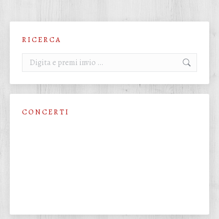
R I C E R C A
Cerca:
C O N C E R T I