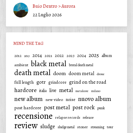
Buio Dentro > Aurora
22 Luglio 2026
MIND THE TAG
2025
2014
2022
2024
2021
2023
album
2012
2013
black metal
ambient
brutal death metal
death metal
doom
doom metal
drone
gotr
grind on the road
full length
grindcore
hardcore
metal
live
italia
metalcore
milano
new album
nuovo album
noise
new video
post metal
post rock
post hardcore
punk
recensione
relapse records
release
review
sludge
stoner
tour
sludge metal
streaming