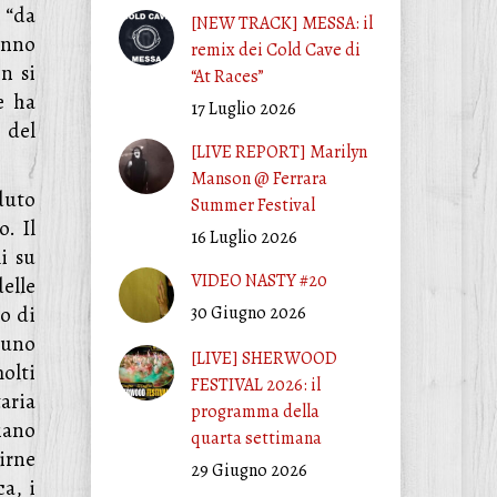
 “da
[NEW TRACK] MESSA: il
hanno
remix dei Cold Cave di
n si
“At Races”
e ha
17 Luglio 2026
 del
[LIVE REPORT] Marilyn
Manson @ Ferrara
duto
Summer Festival
. Il
16 Luglio 2026
i su
VIDEO NASTY #20
elle
do di
30 Giugno 2026
 uno
[LIVE] SHERWOOD
olti
FESTIVAL 2026: il
aria
programma della
iano
quarta settimana
irne
29 Giugno 2026
a, i