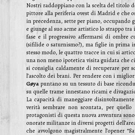
Nostri raddoppiano con la scelta del titolo 
pittore alla periferia ovest di Madrid e che o
in precedenza, sette per piano, occupando gli
e giunge al suo acme artistico lo strappo tra 
fase e il progressivo affermarsi di ombre 
(sifilide o saturnismo?), ma figlie in prima
stesso modo, le quattro tracce in cui si artic
una non meno ipotetica visita guidata che ci
si consiglia caldamente di recuperare per so
l’ascolto dei brani. Per rendere con i miglio
Gøya
puntano su un tessuto di base ricond
su quelle trame innestano ricami e divagazio
La capacità di maneggiare disinvoltamente 
verità sembrare non scontata, per quello 
protagonisti di questa nuova avventura sono 
onorate militanze in diversi progetti dell’are
che avvolgono magistralmente l’opener “S