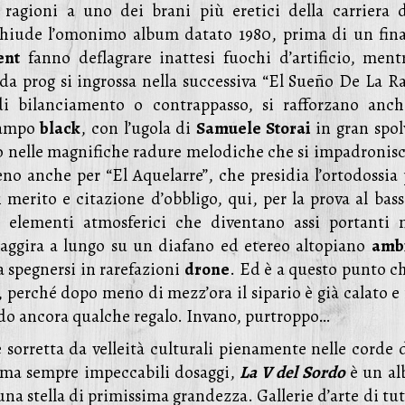
 ragioni a uno dei brani più eretici della carriera d
chiude l’omonimo album datato 1980, prima di un fina
ent
fanno deflagrare inattesi fuochi d’artificio, mentr
nda prog si ingrossa nella successiva “El Sueño De La R
i bilanciamento o contrappasso, si rafforzano anch
stampo
black
, con l’ugola di
Samuele Storai
in gran spol
o nelle magnifiche radure melodiche che si impadronis
no anche per “El Aquelarre”, che presidia l’ortodossia 
 merito e citazione d’obbligo, qui, per la prova al bass
i elementi atmosferici che diventano assi portanti n
 aggira a lungo su un diafano ed etereo altopiano
amb
 spegnersi in rarefazioni
drone
. Ed è a questo punto ch
, perché dopo meno di mezz’ora il sipario è già calato e
ando ancora qualche regalo. Invano, purtroppo…
sorretta da velleità culturali pienamente nelle corde d
i ma sempre impeccabili dosaggi,
La V del Sordo
è un a
na stella di primissima grandezza. Gallerie d’arte di tut