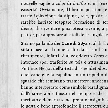
nouvelle vague a colpi di
bro/fra
e, in gene
cassetta”. Ovviamente, il libro in questione 
tratto ispirazione da dipinti, tele, quadri 
sarebbe lasciato scappare l’occasione di s
deciso di diventare pinacoteca vivente, a p
platter, per approdare ai titoli delle singole t
Stiamo parlando dei
Cane di Gøya
e, al di l
siffatta scelta, il nome scelto dalla band è 
riferimento, infatti, è al cosiddetto
Perro e
intonaco (poi trasferite su tela e attualm
Pinturas Negras dell’artista di Fuendetodos. 
quel cane che fa capolino in un tripudio d
sguardo che sembrano trasmettere innocenza
hanno interpretato come simbolo paradigmatic
dall’inarrestabile flusso del Tempo e de
meritato o demeritato nel proprio insignific
le gesta è bene approfondire il retroterra c