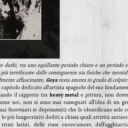
te dark), tra uno squillante periodo chiaro e un periodo 
 più terrificante dalle conseguenze sia fisiche che mental
ilmente affascinante,
Goya
resta ancora in grado di colpirc
 capitolo dedicato all’artista spagnolo del suo fondamen
gando il rapporto tra
heavy metal
e pittura, non dovr
 come noi, non si sono mai rassegnati all’idea di un ge
ai fuorvianti (e deprimenti) che lo identificano solo 
lo più lungocriniti dediti a chissà quali attività antisoc
ritmi latini, delle rime cuore/amore, dell’agghiacci