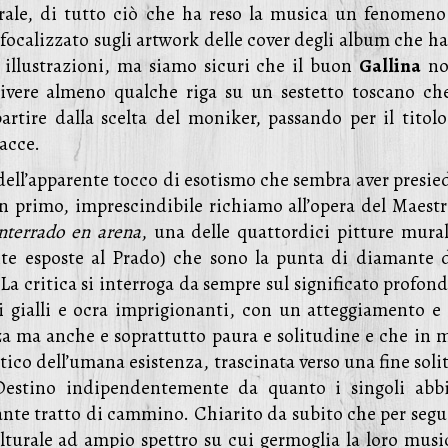
rale, di tutto ciò che ha reso la musica un fenomeno
è focalizzato sugli artwork delle cover degli album che 
e illustrazioni, ma siamo sicuri che il buon
Gallina
no
crivere almeno qualche riga su un sestetto toscano ch
artire dalla scelta del moniker, passando per il titolo
racce.
à dell’apparente tocco di esotismo che sembra aver presie
un primo, imprescindibile richiamo all’opera del Maestro
nterrado en arena
, una delle quattordici pitture mural
ente esposte al Prado) che sono la punta di diamante d
La critica si interroga da sempre sul significato profon
i gialli e ocra imprigionanti, con un atteggiamento e
 ma anche e soprattutto paura e solitudine e che in m
o dell’umana esistenza, trascinata verso una fine solit
l Destino indipendentemente da quanto i singoli abb
ante tratto di cammino. Chiarito da subito che per segu
ulturale ad ampio spettro su cui germoglia la loro music