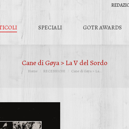
REDAZI
TICOLI
SPECIALI
GOTR AWARDS
Cane di Gøya > La V del Sordo
Tu sei qui:
Home
RECENSIONI
Cane di Gøya > La…