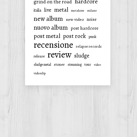
hardcore
grind on the road
metal
live
italia
metalcore
milano
new album
noise
new video
nuovo album
post hardcore
post metal
post rock
punk
recensione
relapse records
review
sludge
release
stoner
tour
sludge metal
streaming
video
videoclip