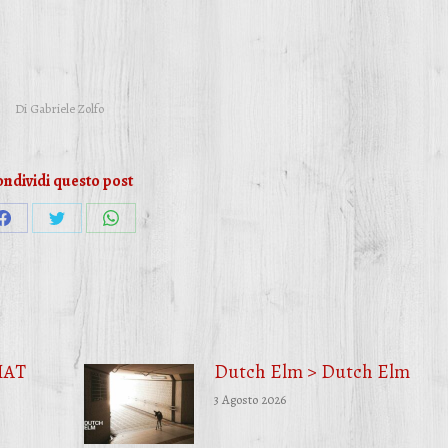
Di
Gabriele Zolfo
ndividi questo post
Condividi
Condividi
Condividi
su
su
su
Facebook
Twitter
WhatsApp
HAT
Dutch Elm > Dutch Elm
3 Agosto 2026