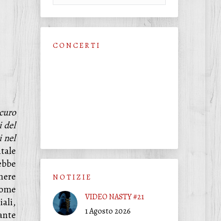
C O N C E R T I
scuro
i del
i nel
tale
ebbe
nere
N O T I Z I E
come
VIDEO NASTY #21
iali,
1 Agosto 2026
ante