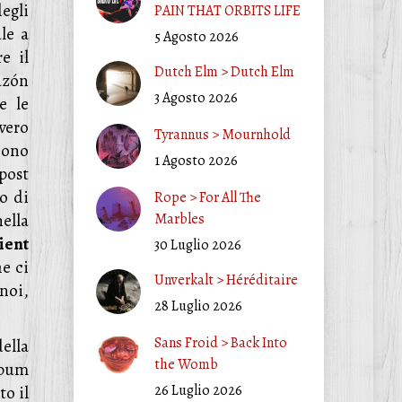
egli
PAIN THAT ORBITS LIFE
le a
5 Agosto 2026
e il
Dutch Elm > Dutch Elm
azón
3 Agosto 2026
e le
vero
Tyrannus > Mournhold
cono
1 Agosto 2026
post
o di
Rope > For All The
ella
Marbles
ient
30 Luglio 2026
e ci
Unverkalt > Héréditaire
 noi,
28 Luglio 2026
Sans Froid > Back Into
ella
the Womb
lbum
26 Luglio 2026
to il