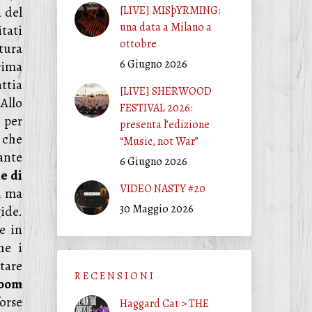
[LIVE] MISþYRMING:
a del
una data a Milano a
itati
ottobre
atura
6 Giugno 2026
rima
ttia
[LIVE] SHERWOOD
Allo
FESTIVAL 2026:
e per
presenta l’edizione
 che
“Music, not War”
ante
6 Giugno 2026
e di
VIDEO NASTY #20
, ma
30 Maggio 2026
ide.
e in
he i
tare
R E C E N S I O N I
oom
orse
Haggard Cat > THE