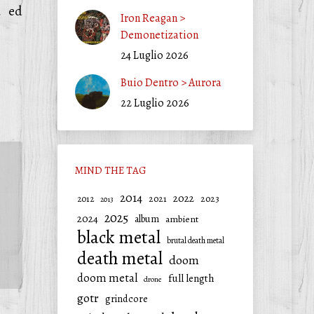
a ed
Iron Reagan >
Demonetization
24 Luglio 2026
Buio Dentro > Aurora
22 Luglio 2026
MIND THE TAG
2014
2022
2021
2023
2012
2013
2025
2024
album
ambient
black metal
brutal death metal
death metal
doom
doom metal
full length
drone
gotr
grindcore