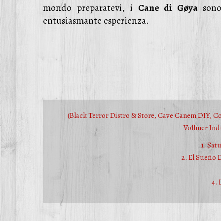
mondo preparatevi, i
Cane di Gøya
sono
entusiasmante esperienza.
(Black Terror Distro & Store, Cave Canem DIY, C
Vollmer Ind
1. Sat
2. El Sueño
4.