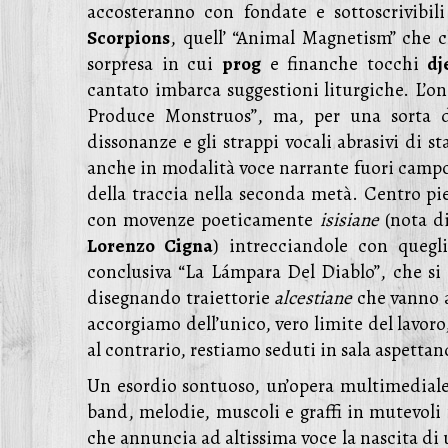
accosteranno con fondate e sottoscrivibili
Scorpions
, quell’ “Animal Magnetism” che 
sorpresa in cui
prog
e finanche tocchi
dj
cantato imbarca suggestioni liturgiche. L’o
Produce Monstruos”, ma, per una sorta d
dissonanze e gli strappi vocali abrasivi di 
anche in modalità voce narrante fuori camp
della traccia nella seconda metà. Centro pie
con movenze poeticamente
isisiane
(nota di
Lorenzo Cigna
) intrecciandole con quegl
conclusiva “La Lámpara Del Diablo”, che si
disegnando traiettorie
alcestiane
che vanno a
accorgiamo dell’unico, vero limite del lavoro
al contrario, restiamo seduti in sala aspett
Un esordio sontuoso, un’opera multimediale 
band, melodie, muscoli e graffi in mutevol
che annuncia ad altissima voce la nascita di u