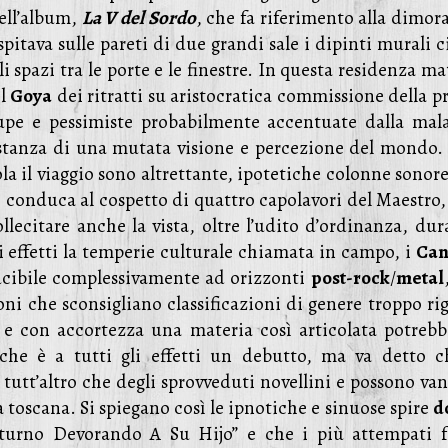
dell’album,
La V del Sordo
, che fa riferimento alla dimor
spitava sulle pareti di due grandi sale i dipinti murali c
 spazi tra le porte e le finestre. In questa residenza m
il
Goya
dei ritratti su aristocratica commissione della p
cupe e pessimiste probabilmente accentuate dalla mala
 istanza di una mutata visione e percezione del mondo. 
ola il viaggio sono altrettante, ipotetiche colonne sonor
 conduca al cospetto di quattro capolavori del Maestro,
llecitare anche la vista, oltre l’udito d’ordinanza, dur
ri effetti la temperie culturale chiamata in campo, i
Can
ucibile complessivamente ad orizzonti
post-rock
/
metal
ni che sconsigliano classificazioni di genere troppo rig
e con accortezza una materia così articolata potrebb
che è a tutti gli effetti un debutto, ma va detto c
tutt’altro che degli sprovveduti novellini e possono van
a toscana. Si spiegano così le ipnotiche e sinuose spire
d
aturno Devorando A Su Hijo” e che i più attempati f