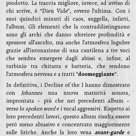
prodotto. La traccia migliore, invece, ad avviso di
chi scrive, è “Dieu Vide”, ovvero l’ultima. Con i
suoi quindici minuti di caos, suggella, infatti,
l’album. Gli elementi che la contraddistinguono
sono gli archi che danno ulteriore profondità e
spessore all’ascolto, ma anche l’atmosfera lugubre
grazie all’intonazione di una cantilena a tre voci
che sembra emergere dagli abissi e, infine, al
turbinio tra chitarra e batteria, che rendono
l’atmosfera nervosa e a tratti “
doomeggiante
“.
In definitiva, i Decline of the I hanno dimostrato
con
Johannes
una nuova maturità sonora,
improntata – più che nei precedenti album –
verso lo
spoken word
e i vocal aggressivi. Rispetto ai
loro precedenti lavori, questo album risulta essere
però meno abrasivo e concentrato maggiormente
sulle liriche. Anche la loro vena
avant-garde
e