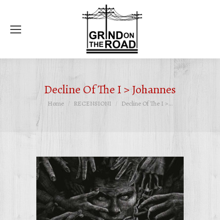
Ce
Decline Of The I > Johannes
Tu sei qui:
Home
RECENSIONI
Decline Of The I >…