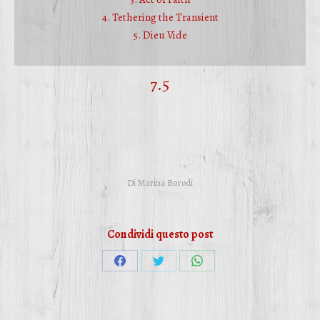
4. Tethering the Transient
5. Dieu Vide
7.5
Di
Marina Borodi
Condividi questo post
Condividi
Condividi
Condividi
su
su
su
Facebook
Twitter
WhatsApp