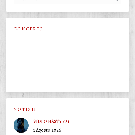
C O N C E R T I
N O T I Z I E
VIDEO NASTY #21
1 Agosto 2026