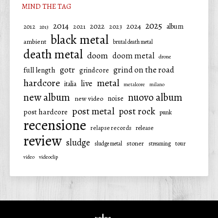
MIND THE TAG
2025
2014
2022
2024
2021
2023
album
2012
2013
black metal
ambient
brutal death metal
death metal
doom
doom metal
drone
gotr
grind on the road
full length
grindcore
hardcore
metal
live
italia
metalcore
milano
new album
nuovo album
noise
new video
post metal
post rock
post hardcore
punk
recensione
relapse records
release
review
sludge
stoner
tour
sludge metal
streaming
video
videoclip