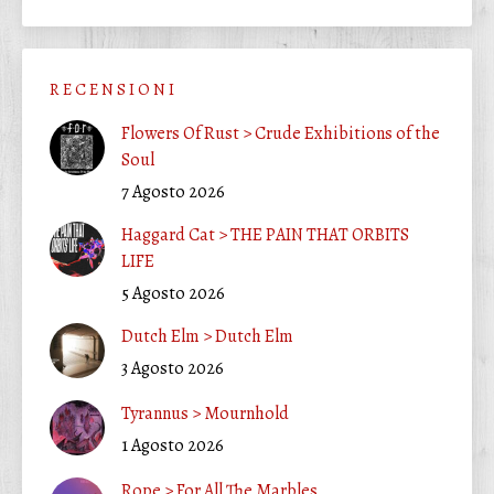
R E C E N S I O N I
Flowers Of Rust > Crude Exhibitions of the
Soul
7 Agosto 2026
Haggard Cat > THE PAIN THAT ORBITS
LIFE
5 Agosto 2026
Dutch Elm > Dutch Elm
3 Agosto 2026
Tyrannus > Mournhold
1 Agosto 2026
Rope > For All The Marbles