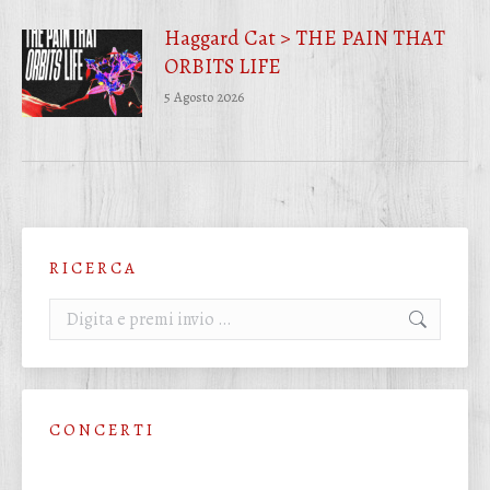
Haggard Cat > THE PAIN THAT
ORBITS LIFE
5 Agosto 2026
R I C E R C A
Cerca:
C O N C E R T I