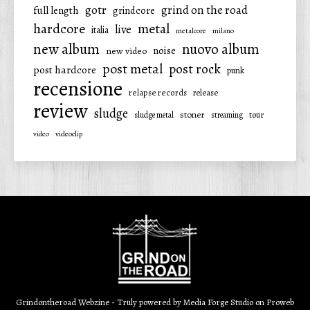
gotr
grind on the road
full length
grindcore
hardcore
metal
live
italia
metalcore
milano
new album
nuovo album
noise
new video
post metal
post rock
post hardcore
punk
recensione
relapse records
release
review
sludge
stoner
tour
sludge metal
streaming
video
videoclip
Grindontheroad Webzine - Truly powered by
Media Forge Studio
on
Proweb