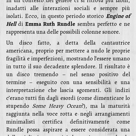
In un contesto del genere ci si ritrova più labili,
inadatti alle interazioni sociali e sempre più
isolati. Ecco, in questo periodo storico
Engine of
Hell
di
Emma Ruth Rundle
sembra perfetto e ne
rappresenta una delle possibili colonne sonore.
Un disco fatto, a detta della cantautrice
americana, proprio per mettere a nudo le proprie
fragilità e imperfezioni, mostrando l’essere umano
in tutto il suo decadente splendore. Il risultato è
un disco tremendo – nel senso positivo del
termine – eseguito con una sensibilità e una
interpretazione che lascia sgomenti. Gli indizi
c’erano tutti fin dagli esordi (come dimenticare lo
stupendo
Some Heavy Ocean
?), ma la maturità
raggiunta nella voce rotta e negli arrangiamenti
minimalisti certifica definitivamente come
Rundle possa aspirare a essere considerata una