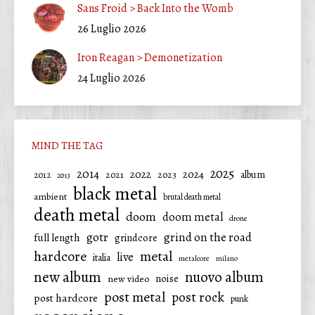
Sans Froid > Back Into the Womb
26 Luglio 2026
Iron Reagan > Demonetization
24 Luglio 2026
MIND THE TAG
2025
2014
2022
2024
2021
2023
album
2012
2013
black metal
ambient
brutal death metal
death metal
doom
doom metal
drone
gotr
grind on the road
full length
grindcore
hardcore
metal
live
italia
metalcore
milano
new album
nuovo album
noise
new video
post metal
post rock
post hardcore
punk