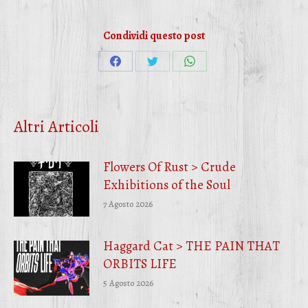
Condividi questo post
Condividi
Condividi
Condividi
su
su
su
Facebook
Twitter
WhatsApp
Altri Articoli
Flowers Of Rust > Crude
Exhibitions of the Soul
7 Agosto 2026
Haggard Cat > THE PAIN THAT
ORBITS LIFE
5 Agosto 2026