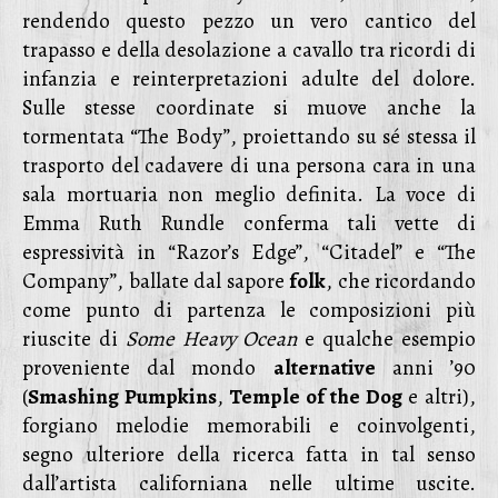
rendendo questo pezzo un vero cantico del
trapasso e della desolazione a cavallo tra ricordi di
infanzia e reinterpretazioni adulte del dolore.
Sulle stesse coordinate si muove anche la
tormentata “The Body”, proiettando su sé stessa il
trasporto del cadavere di una persona cara in una
sala mortuaria non meglio definita. La voce di
Emma Ruth Rundle conferma tali vette di
espressività in “Razor’s Edge”, “Citadel” e “The
Company”, ballate dal sapore
folk
, che ricordando
come punto di partenza le composizioni più
riuscite di
Some Heavy Ocean
e qualche esempio
proveniente dal mondo
alternative
anni ’90
(
Smashing Pumpkins
,
Temple of the Dog
e altri),
forgiano melodie memorabili e coinvolgenti,
segno ulteriore della ricerca fatta in tal senso
dall’artista californiana nelle ultime uscite.