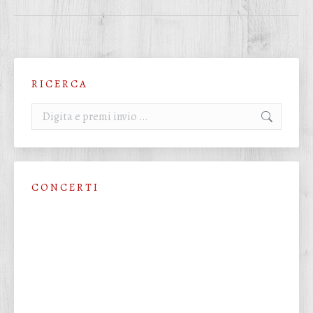
R I C E R C A
Cerca:
C O N C E R T I