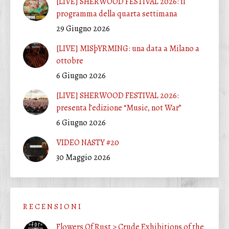
[LIVE] SHERWOOD FESTIVAL 2026: il
programma della quarta settimana
29 Giugno 2026
[LIVE] MISþYRMING: una data a Milano a
ottobre
6 Giugno 2026
[LIVE] SHERWOOD FESTIVAL 2026:
presenta l’edizione “Music, not War”
6 Giugno 2026
VIDEO NASTY #20
30 Maggio 2026
R E C E N S I O N I
Flowers Of Rust > Crude Exhibitions of the