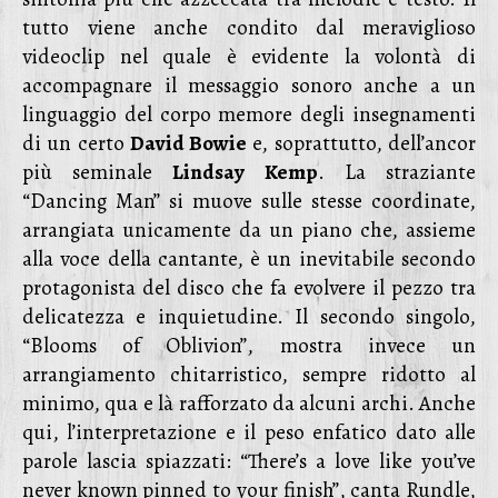
tutto viene anche condito dal meraviglioso
videoclip nel quale è evidente la volontà di
accompagnare il messaggio sonoro anche a un
linguaggio del corpo memore degli insegnamenti
di un certo
David Bowie
e, soprattutto, dell’ancor
più seminale
Lindsay Kemp
. La straziante
“Dancing Man” si muove sulle stesse coordinate,
arrangiata unicamente da un piano che, assieme
alla voce della cantante, è un inevitabile secondo
protagonista del disco che fa evolvere il pezzo tra
delicatezza e inquietudine. Il secondo singolo,
“Blooms of Oblivion”, mostra invece un
arrangiamento chitarristico, sempre ridotto al
minimo, qua e là rafforzato da alcuni archi. Anche
qui, l’interpretazione e il peso enfatico dato alle
parole lascia spiazzati: “There’s a love like you’ve
never known pinned to your finish”, canta Rundle,