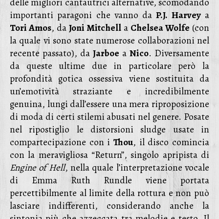
delle migliori cantautrici alternative, scomodando
importanti paragoni che vanno da
P.J. Harvey
a
Tori Amos
, da
Joni Mitchell
a
Chelsea Wolfe
(con
la quale vi sono state numerose collaborazioni nel
recente passato), da
Jarboe
a
Nico
. Diversamente
da queste ultime due in particolare però la
profondità gotica ossessiva viene sostituita da
un’emotività straziante e incredibilmente
genuina, lungi dall’essere una mera riproposizione
di moda di certi stilemi abusati nel genere. Posate
nel ripostiglio le distorsioni sludge usate in
compartecipazione con i
Thou
, il disco comincia
con la meravigliosa “Return”, singolo apripista di
Engine of Hell
, nella quale l’interpretazione vocale
di Emma Ruth Rundle viene portata
percettibilmente al limite della rottura e non può
lasciare indifferenti, considerando anche la
sintonia più che azzeccata tra melodie e testo. Il