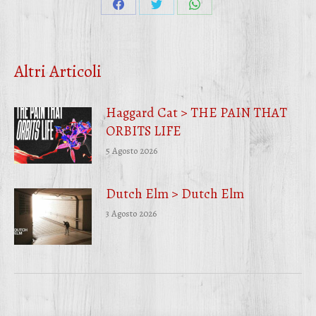
Condividi
Condividi
Condividi
su
su
su
Facebook
Twitter
WhatsApp
Altri Articoli
Haggard Cat > THE PAIN THAT
ORBITS LIFE
5 Agosto 2026
Dutch Elm > Dutch Elm
3 Agosto 2026