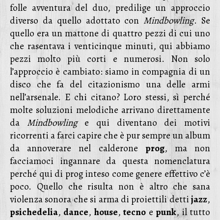
folle avventura del duo, predilige un approccio
diverso da quello adottato con
Mindbowling
. Se
quello era un mattone di quattro pezzi di cui uno
che rasentava i venticinque minuti, qui abbiamo
pezzi molto più corti e numerosi. Non solo
l’approccio è cambiato: siamo in compagnia di un
disco che fa del citazionismo una delle armi
nell’arsenale. E chi citano? Loro stessi, sì perché
molte soluzioni melodiche arrivano direttamente
da
Mindbowling
e qui diventano dei motivi
ricorrenti a farci capire che è pur sempre un album
da annoverare nel calderone
prog
, ma non
facciamoci ingannare da questa nomenclatura
perché qui di prog inteso come genere effettivo c’è
poco. Quello che risulta non è altro che sana
violenza sonora che si arma di proiettili detti
jazz
,
psichedelia
,
dance
,
house
,
tecno
e
punk
, il tutto