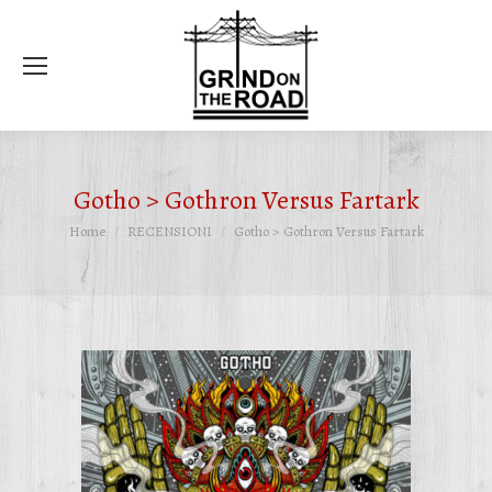
Ce
Gotho > Gothron Versus Fartark
Tu sei qui:
Home
RECENSIONI
Gotho > Gothron Versus Fartark