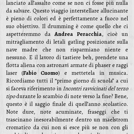
lanciato all’assalto come se non ci fosse più nulla
da salvare. Questo viaggio interstellare allucinante
è pieno di colori ed è perfettamente a fuoco nel
suo obiettivo. Il drumming è come quello che ci
aspetteremmo da
Andrea Peracchia
, cioè un
mitragliamento di letali gatling posizionate sulla
nave madre che non risparmiano niente e
nessuno. E il lavoro di tastiere beh, prendete una
flotta aliena con astronavi armate di phaser e raggi
laser (
Fabio Cuomo
) e mettetela in musica.
Ricordiamo tutti il “primo giorno di scuola” a cui
si faceva riferimento in
Incontri ravvicinati del terzo
tipo
durante lo scambio di note verso la fine? Bene,
questo è il saggio finale di quell’anno scolastico.
Note dure, note acuminate, fraseggi che ti
trascinano inesorabilmente dentro un maelstrom
cromatico da cui non si esce più se non con gli