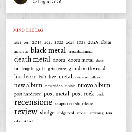
22 Luglio 2026
MIND THE TAG
2025
2014
2022
2024
2021
2023
album
2012
2013
black metal
ambient
brutal death metal
death metal
doom
doom metal
drone
gotr
grind on the road
full length
grindcore
hardcore
metal
live
italia
metalcore
milano
new album
nuovo album
noise
new video
post metal
post rock
post hardcore
punk
recensione
relapse records
release
review
sludge
stoner
tour
sludge metal
streaming
video
videoclip