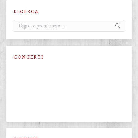
R I C E R C A
Cerca:
C O N C E R T I