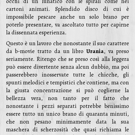
occhi di un lunatico con le spirali come nei
cartoni animati. Splendido disco di cui è
impossibile pescare anche un solo brano per
poterlo presentare, va ascoltato tutto per capirne
la dissennata esperienza.
Questo è un lavoro che nonostante il suo carattere
da b-movie tratto da un libro
Urania
, va preso
seriamente. Ritengo che se preso così alla leggera
può essere divertente senza alcun dubbio, ma poi
passerebbero inosservate tutte le chicche, gli
spunti melodici e tempistici che contiene, ma con
la giusta concentrazione si può coglierne la
bellezza vera, non tanto per il fatto che
nonostante i pezzi separati potrebbe benissimo
essere tutto un unico brano di quaranta minuti,
che non pesano minimamente data la sua
maschera di scherzosità che quasi richiama le