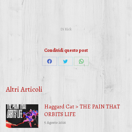
Di
Kick
Condividi questo post
Condividi
Condividi
Condividi
su
su
su
Facebook
Twitter
WhatsApp
Altri Articoli
Haggard Cat > THE PAIN THAT
ORBITS LIFE
5 Agosto 2026