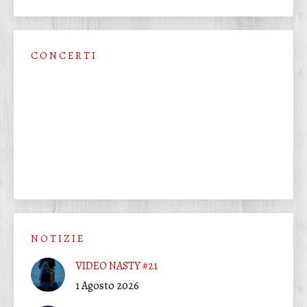
C O N C E R T I
N O T I Z I E
VIDEO NASTY #21
1 Agosto 2026