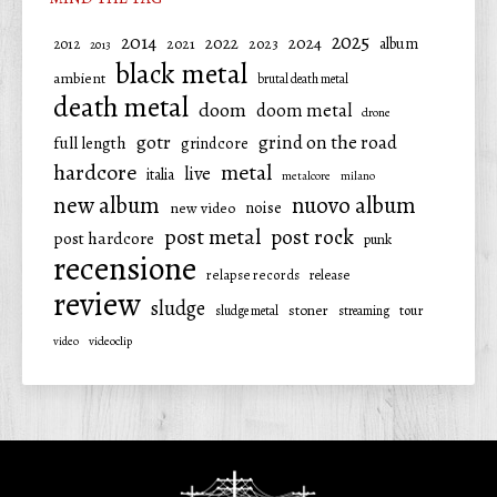
2025
2014
2022
2024
2021
2023
album
2012
2013
black metal
ambient
brutal death metal
death metal
doom
doom metal
drone
gotr
grind on the road
full length
grindcore
hardcore
metal
live
italia
metalcore
milano
new album
nuovo album
noise
new video
post metal
post rock
post hardcore
punk
recensione
relapse records
release
review
sludge
stoner
tour
sludge metal
streaming
video
videoclip