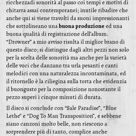
ricchezzadi sonorità al passo coi tempi e motivi di
chitarra assai contemporanei; inutile ribadire che
anche qui si viene travolti da suoni impressionanti
che sottolineano una
buona produzione
ed una
buona qualità di registrazione dell’album.
“Drowner” a mio avviso risulta il miglior brano di
questo disco; si distingue dagli altri pezzi non solo
per la scelta delle sonorità ma anche per la varietà
delle voci che danzano tra urla pesanti e canti
melodici con una naturalezza incontaminata, ed
il ritornello è la ciliegina sulla torta che evidenzia
il buongusto per la composizione nonostante il
pezzo superi i cinque minuti di durata.
Il disco si conclude con “Sale Paradise”, “Blue
Lethe” e “Dog To Man Transposition”, e sebbene
siano canzoni molto belle, non riescono a
sorprendere più di tanto, complice anche