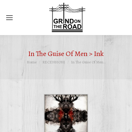
Ce
In The Guise Of Men > Ink
Tu sei qui:
Home
RECENSIONI
In The Guise Of Men…