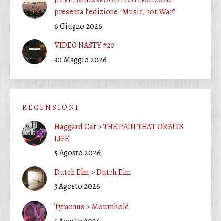
presenta l’edizione “Music, not War”
6 Giugno 2026
VIDEO NASTY #20
30 Maggio 2026
R E C E N S I O N I
Haggard Cat > THE PAIN THAT ORBITS
LIFE
5 Agosto 2026
Dutch Elm > Dutch Elm
3 Agosto 2026
Tyrannus > Mournhold
1 Agosto 2026