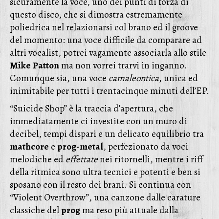
sicuramente la voce, uno dei punti di forza di
questo disco, che si dimostra estremamente
poliedrica nel relazionarsi col brano ed il groove
del momento: una voce difficile da comparare ad
altri vocalist, potrei vagamente associarla allo stile
Mike
Patton
ma non vorrei trarvi in inganno.
Comunque sia, una voce
camaleontica
, unica ed
inimitabile per tutti i trentacinque minuti dell’EP.
“Suicide Shop” è la traccia d’apertura, che
immediatamente ci investite con un muro di
decibel, tempi dispari e un delicato equilibrio tra
mathcore
e
prog-metal
, perfezionato da voci
melodiche ed
effettate
nei ritornelli, mentre i riff
della ritmica sono ultra tecnici e potenti e ben si
sposano con il resto dei brani. Si continua con
“Violent Overthrow”, una canzone dalle carature
classiche del
prog
ma reso più attuale dalla