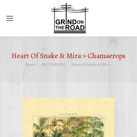
Ce
Heart Of Snake & Mira > Chamaerops
Tu sei qui:
Home
RECENSIONI
Heart Of Snake & Mira…