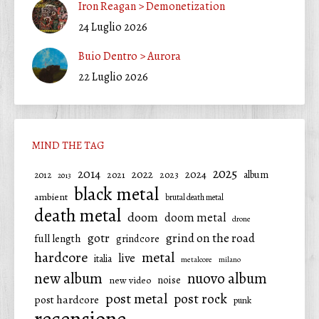
Iron Reagan > Demonetization
24 Luglio 2026
Buio Dentro > Aurora
22 Luglio 2026
MIND THE TAG
2025
2014
2022
2024
2021
2023
album
2012
2013
black metal
ambient
brutal death metal
death metal
doom
doom metal
drone
gotr
grind on the road
full length
grindcore
hardcore
metal
live
italia
metalcore
milano
new album
nuovo album
noise
new video
post metal
post rock
post hardcore
punk
recensione