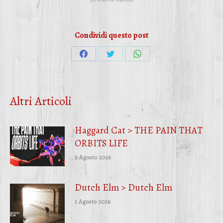
Condividi questo post
Condividi
Condividi
Condividi
su
su
su
Facebook
Twitter
WhatsApp
Altri Articoli
Haggard Cat > THE PAIN THAT
ORBITS LIFE
5 Agosto 2026
Dutch Elm > Dutch Elm
3 Agosto 2026