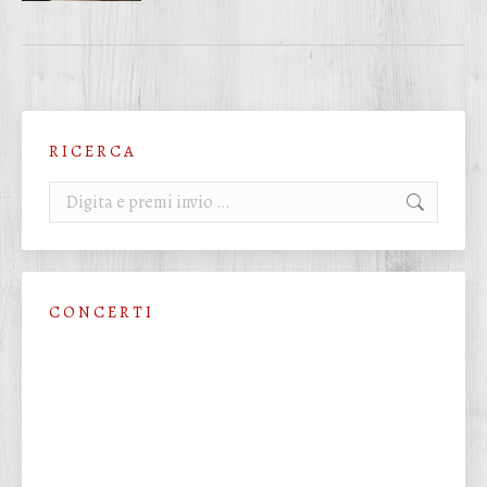
R I C E R C A
Cerca:
C O N C E R T I