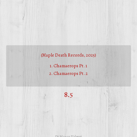
(Maple Death Records, 2025)
1. Chamaerops Pt. 1
2. Chamaerops Pt. 2
8.5
Di
Marco Valenti