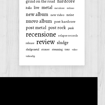
hardcore
grind on the road
metal
live
italia
metalcore
milano
new album
noise
new video
nuovo album
post hardcore
post metal
post rock
punk
recensione
relapse records
review
sludge
release
stoner
tour
sludge metal
streaming
video
videoclip