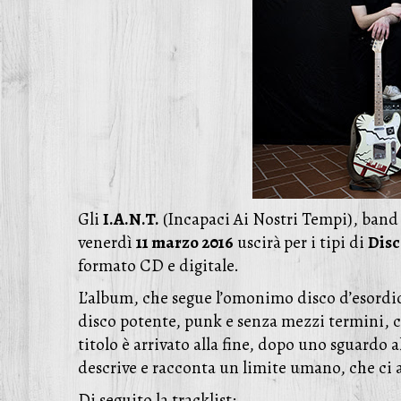
Gli
I.A.N.T.
(Incapaci Ai Nostri Tempi), ban
venerdì
11 marzo 2016
uscirà
per i tipi di
Disc
formato CD e digitale.
L’album, che segue l’omonimo disco d’esordio
disco potente, punk e senza mezzi termini, ch
titolo è arrivato alla fine, dopo uno sguardo 
descrive e racconta un limite umano, che ci 
Di seguito la tracklist: