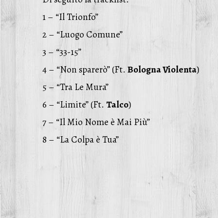
1 – “Il Trionfo”
2 – “Luogo Comune”
3 – “33-15”
4 – “Non sparerò” (Ft.
Bologna Violenta
)
5 – “Tra Le Mura”
6 – “Limite” (Ft.
Talco
)
7 – “Il Mio Nome è Mai Più”
8 – “La Colpa è Tua”