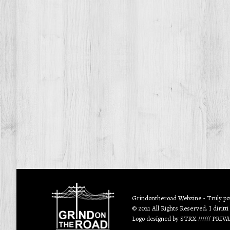
Grindontheroad Webzine - Truly p
© 2021 All Rights Reserved. I diritti
Logo designed by
STRX
//////
PRIV