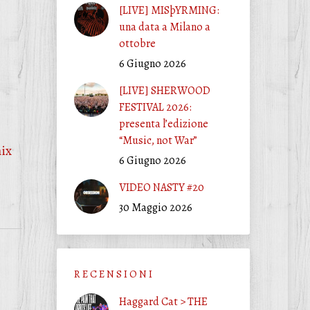
[LIVE] MISþYRMING:
una data a Milano a
ottobre
6 Giugno 2026
[LIVE] SHERWOOD
FESTIVAL 2026:
presenta l’edizione
“Music, not War”
ix
6 Giugno 2026
VIDEO NASTY #20
30 Maggio 2026
R E C E N S I O N I
Haggard Cat > THE