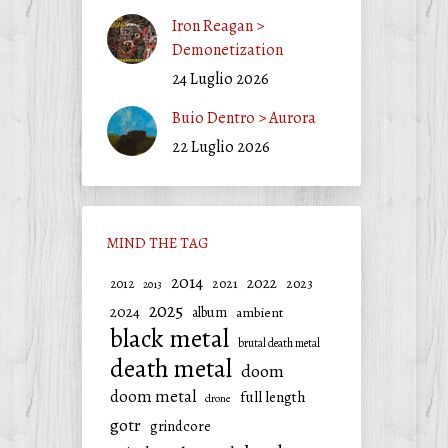
Iron Reagan >
Demonetization
24 Luglio 2026
Buio Dentro > Aurora
22 Luglio 2026
MIND THE TAG
2014
2022
2021
2023
2012
2013
2025
2024
album
ambient
black metal
brutal death metal
death metal
doom
doom metal
full length
drone
gotr
grindcore