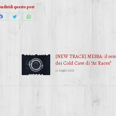
ndividi questo post
Condividi
Condividi
Condividi
su
su
su
Facebook
Twitter
WhatsApp
[NEW TRACK] MESSA: il rem
dei Cold Cave di “At Races”
17 Luglio 2026