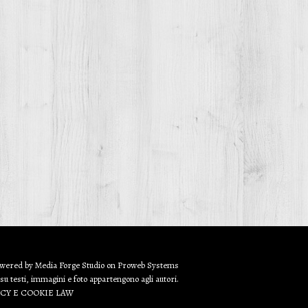
owered by
Media Forge Studio
on
Proweb
Systems
 su testi, immagini e foto appartengono agli autori.
ACY E COOKIE LAW