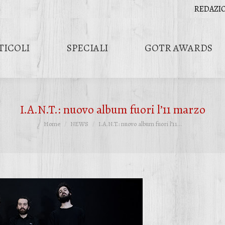
REDAZI
TICOLI
SPECIALI
GOTR AWARDS
I.A.N.T.: nuovo album fuori l’11 marzo
Tu sei qui:
Home
NEWS
I.A.N.T.: nuovo album fuori l’11…