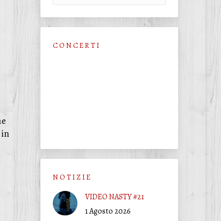
C O N C E R T I
he
 in
N O T I Z I E
VIDEO NASTY #21
1 Agosto 2026