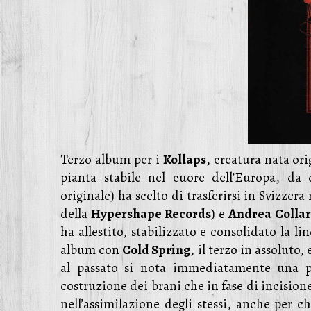
Terzo album per i
Kollaps
, creatura nata or
pianta stabile nel cuore dell’Europa, d
originale) ha scelto di trasferirsi in Svizzer
della
Hypershape Records
) e
Andrea Colla
ha allestito, stabilizzato e consolidato la li
album con
Cold Spring
, il terzo in assoluto,
al passato si nota immediatamente una pi
costruzione dei brani che in fase di incision
nell’assimilazione degli stessi, anche per c