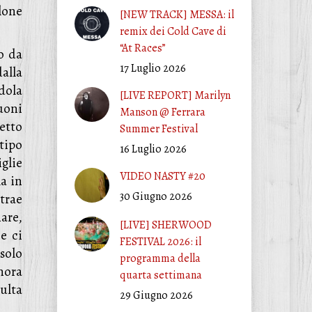
lone
[NEW TRACK] MESSA: il
remix dei Cold Cave di
“At Races”
o da
17 Luglio 2026
alla
ndola
[LIVE REPORT] Marilyn
uoni
Manson @ Ferrara
etto
Summer Festival
 tipo
16 Luglio 2026
iglie
VIDEO NASTY #20
la in
30 Giugno 2026
trae
are,
[LIVE] SHERWOOD
he ci
FESTIVAL 2026: il
solo
programma della
nora
quarta settimana
ulta
29 Giugno 2026