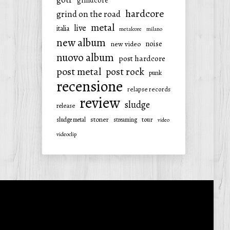
grindcore
hardcore
grind on the road
metal
live
italia
metalcore
milano
new album
noise
new video
nuovo album
post hardcore
post metal
post rock
punk
recensione
relapse records
review
sludge
release
stoner
tour
sludge metal
streaming
video
videoclip