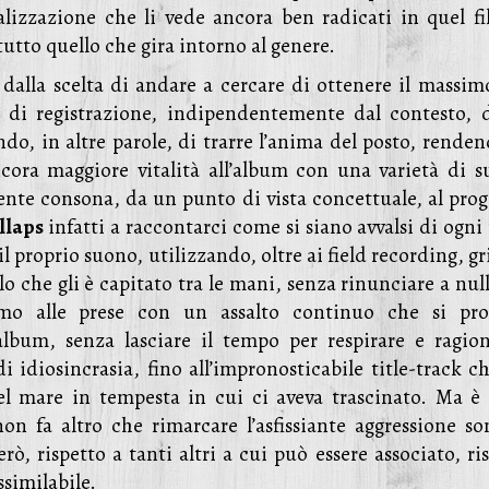
lizzazione che li vede ancora ben radicati in quel fi
 tutto quello che gira intorno al genere.
 dalla scelta di andare a cercare di ottenere il massim
ni di registrazione, indipendentemente dal contesto, d
ando, in altre parole, di trarre l’anima del posto, rende
ncora maggiore vitalità all’album con una varietà di s
nte consona, da un punto di vista concettuale, al prog
llaps
infatti a raccontarci come si siano avvalsi di ogni
l proprio suono, utilizzando, oltre ai field recording, gr
lo che gli è capitato tra le mani, senza rinunciare a nul
iamo alle prese con un assalto continuo che si pro
’album, senza lasciare il tempo per respirare e ragion
i idiosincrasia, fino all’impronosticabile title-track c
nel mare in tempesta in cui ci aveva trascinato. Ma è 
non fa altro che rimarcare l’asfissiante aggressione so
, rispetto a tanti altri a cui può essere associato, ris
similabile.