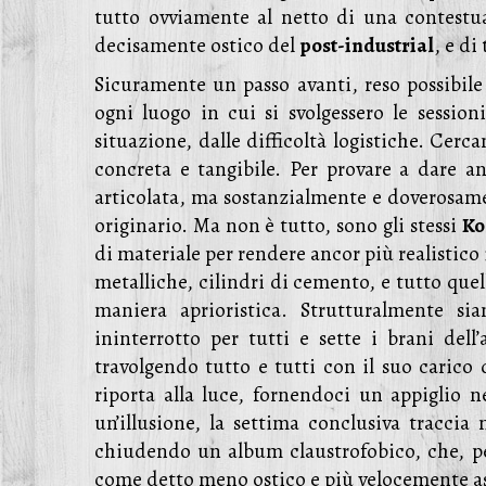
tutto ovviamente al netto di una contestua
decisamente ostico del
post-industrial
, e di
Sicuramente un passo avanti, reso possibile
ogni luogo in cui si svolgessero le sessio
situazione, dalle difficoltà logistiche. Cerc
concreta e tangibile. Per provare a dare a
articolata, ma sostanzialmente e doverosame
originario. Ma non è tutto, sono gli stessi
Ko
di materiale per rendere ancor più realistico i
metalliche, cilindri di cemento, e tutto quel
maniera aprioristica. Strutturalmente s
ininterrotto per tutti e sette i brani dell
travolgendo tutto e tutti con il suo carico d
riporta alla luce, fornendoci un appiglio 
un’illusione, la settima conclusiva traccia 
chiudendo un album claustrofobico, che, però
come detto meno ostico e più velocemente as