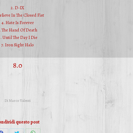
2. D-IX
Believe In The Closed Fist
4. Hate Is Forever
. The Hand Of Death
. Until The Day I Die
7. Iron Sight Halo
8.0
Di
Marco Valenti
ndividi questo post