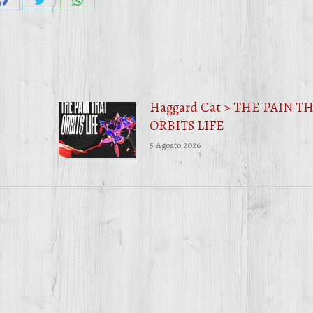
Condividi
Condividi
Condividi
su
su
su
Facebook
Twitter
WhatsApp
Haggard Cat > THE PAIN T
ORBITS LIFE
5 Agosto 2026