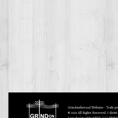
Grindontheroad Webzine - Truly p
© 2021 All Rights Reserved. I diritti
Logo designed by
STRX
//////
PRIV