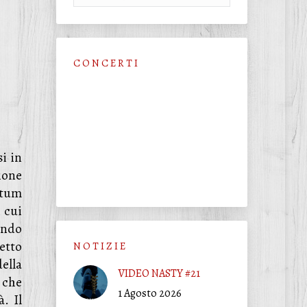
C O N C E R T I
i in
ione
otum
 cui
ondo
petto
N O T I Z I E
ella
VIDEO NASTY #21
o che
1 Agosto 2026
. Il