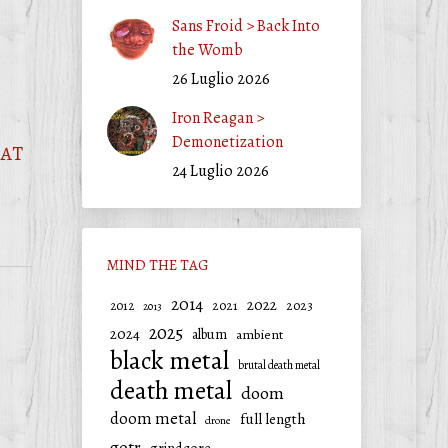
Sans Froid > Back Into
the Womb
26 Luglio 2026
Iron Reagan >
Demonetization
HAT
24 Luglio 2026
MIND THE TAG
2014
2022
2021
2023
2012
2013
2025
2024
album
ambient
black metal
brutal death metal
death metal
doom
doom metal
full length
drone
gotr