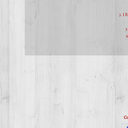
3. I 
5
6
Co