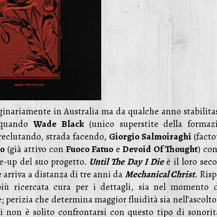
iginariamente in Australia ma da qualche anno stabilitas
a quando
Wade Black
(unico superstite della formaz
a reclutando, strada facendo,
Giorgio Salmoiraghi
(fact
ro
(già attivo con
Fuoco Fatuo
e
Devoid Of Thought
) con
ne-up del suo progetto.
Until The Day I Die
è il loro sec
 e arriva a distanza di tre anni da
Mechanical Christ
. Ris
ù ricercata cura per i dettagli, sia nel momento d
e; perizia che determina maggior fluidità sia nell’ascolt
hi non è solito confrontarsi con questo tipo di sonorità