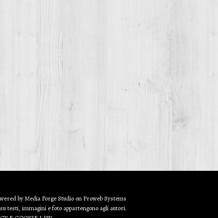
owered by
Media Forge Studio
on
Proweb
Systems
 su testi, immagini e foto appartengono agli autori.
ACY E COOKIE LAW