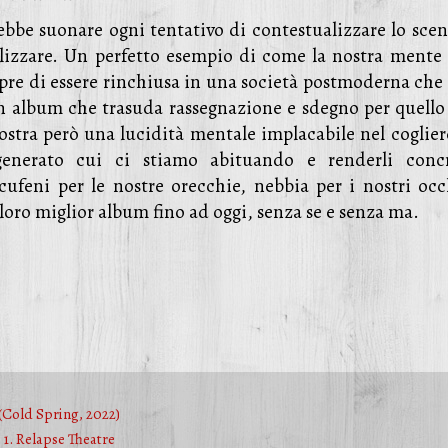
be suonare ogni tentativo di contestualizzare lo scen
nalizzare. Un perfetto esempio di come la nostra mente
opre di essere rinchiusa in una società postmoderna che
 Un album che trasuda rassegnazione e sdegno per quello
stra però una lucidità mentale implacabile nel cogliere
generato cui ci stiamo abituando e renderli concr
feni per le nostre orecchie, nebbia per i nostri occ
loro miglior album fino ad oggi, senza se e senza ma.
(Cold Spring, 2022)
1. Relapse Theatre