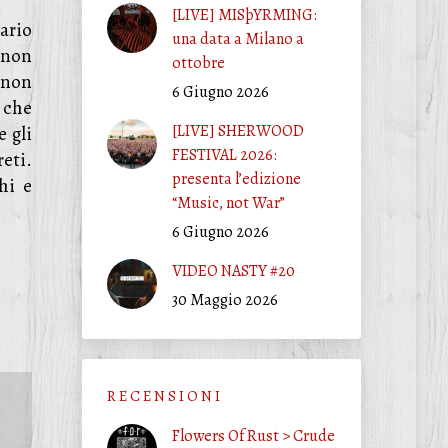
[LIVE] MISþYRMING:
ario
una data a Milano a
 non
ottobre
 non
6 Giugno 2026
 che
[LIVE] SHERWOOD
 gli
FESTIVAL 2026:
eti.
presenta l’edizione
hi e
“Music, not War”
6 Giugno 2026
VIDEO NASTY #20
30 Maggio 2026
R E C E N S I O N I
Flowers Of Rust > Crude