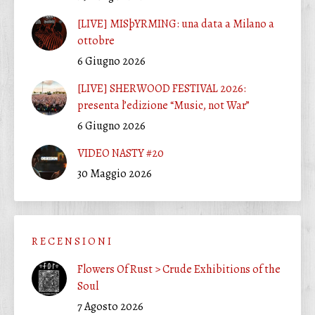
[LIVE] MISþYRMING: una data a Milano a
ottobre
6 Giugno 2026
[LIVE] SHERWOOD FESTIVAL 2026:
presenta l’edizione “Music, not War”
6 Giugno 2026
VIDEO NASTY #20
30 Maggio 2026
R E C E N S I O N I
Flowers Of Rust > Crude Exhibitions of the
Soul
7 Agosto 2026