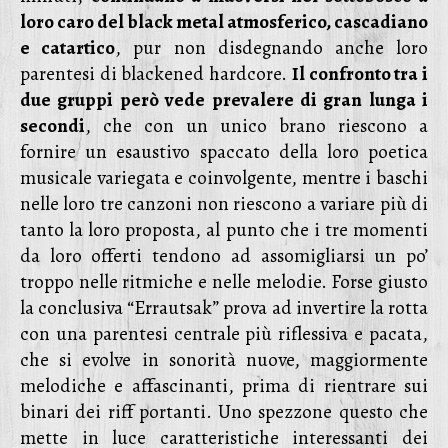
loro caro del black metal atmosferico, cascadiano
e catartico
, pur non disdegnando anche loro
parentesi di blackened hardcore.
Il confronto tra i
due gruppi però vede prevalere di gran lunga i
secondi
, che con un unico brano riescono a
fornire un esaustivo spaccato della loro poetica
musicale variegata e coinvolgente, mentre i baschi
nelle loro tre canzoni non riescono a variare più di
tanto la loro proposta, al punto che i tre momenti
da loro offerti tendono ad assomigliarsi un po’
troppo nelle ritmiche e nelle melodie. Forse giusto
la conclusiva “Errautsak” prova ad invertire la rotta
con una parentesi centrale più riflessiva e pacata,
che si evolve in sonorità nuove, maggiormente
melodiche e affascinanti, prima di rientrare sui
binari dei riff portanti. Uno spezzone questo che
mette in luce caratteristiche interessanti dei