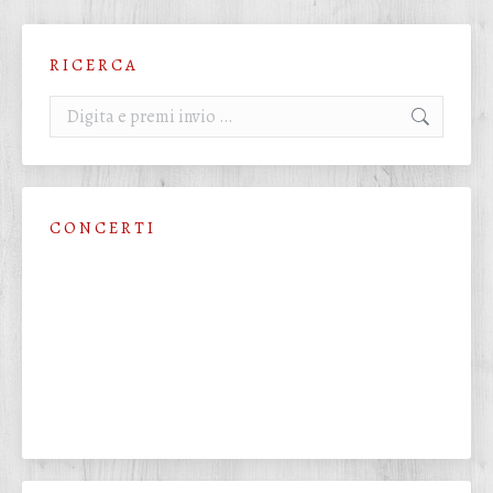
R I C E R C A
Cerca:
C O N C E R T I