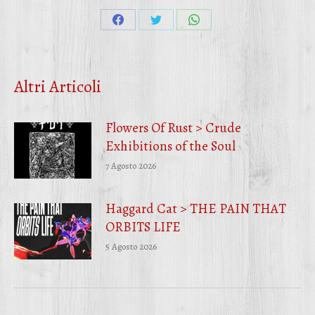
Condividi
Condividi
Condividi
su
su
su
Facebook
Twitter
WhatsApp
Altri Articoli
Flowers Of Rust > Crude
Exhibitions of the Soul
7 Agosto 2026
Haggard Cat > THE PAIN THAT
ORBITS LIFE
5 Agosto 2026