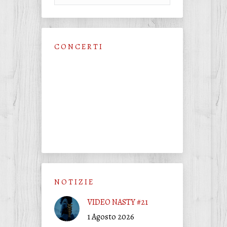
C O N C E R T I
N O T I Z I E
VIDEO NASTY #21
1 Agosto 2026