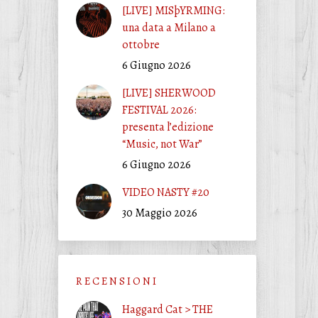
[LIVE] MISþYRMING:
una data a Milano a
ottobre
6 Giugno 2026
[LIVE] SHERWOOD
FESTIVAL 2026:
presenta l’edizione
“Music, not War”
6 Giugno 2026
VIDEO NASTY #20
30 Maggio 2026
R E C E N S I O N I
Haggard Cat > THE