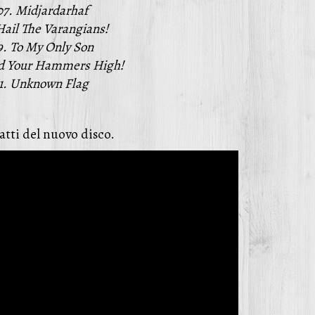
07. Midjardarhaf
Hail The Varangians!
9. To My Only Son
ld Your Hammers High!
11. Unknown Flag
atti del nuovo disco.