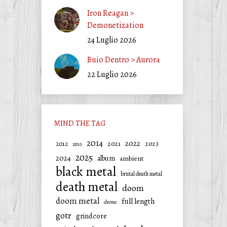
Iron Reagan >
Demonetization
24 Luglio 2026
Buio Dentro > Aurora
22 Luglio 2026
MIND THE TAG
2014
2022
2021
2023
2012
2013
2025
2024
album
ambient
black metal
brutal death metal
death metal
doom
doom metal
full length
drone
gotr
grindcore