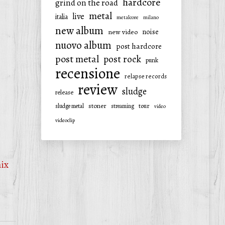
hardcore
grind on the road
metal
live
italia
metalcore
milano
new album
noise
new video
nuovo album
post hardcore
post metal
post rock
punk
recensione
relapse records
review
sludge
release
stoner
tour
sludge metal
streaming
video
videoclip
ix