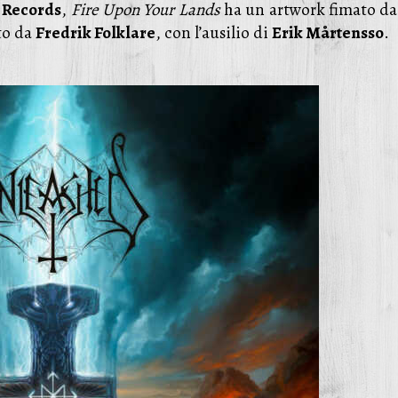
Records
,
Fire Upon Your Lands
ha un artwork fimato d
to da
Fredrik Folklare
, con l’ausilio di
Erik Mårtensso
.