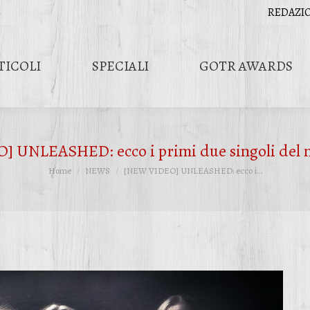
REDAZI
TICOLI
SPECIALI
GOTR AWARDS
 UNLEASHED: ecco i primi due singoli del 
Tu sei qui:
Home
NEWS
[NEW VIDEO] UNLEASHED: ecco i…