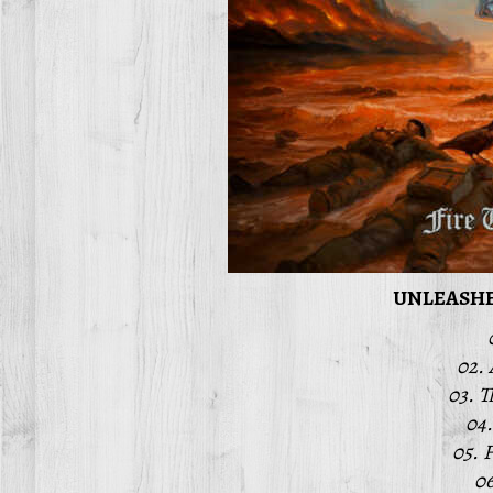
UNLEASHED
02. 
03. T
04
05. 
06