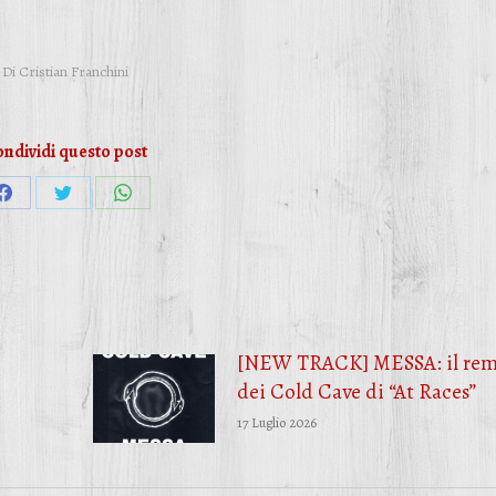
Di
Cristian Franchini
ndividi questo post
Condividi
Condividi
Condividi
su
su
su
Facebook
Twitter
WhatsApp
[NEW TRACK] MESSA: il rem
dei Cold Cave di “At Races”
17 Luglio 2026