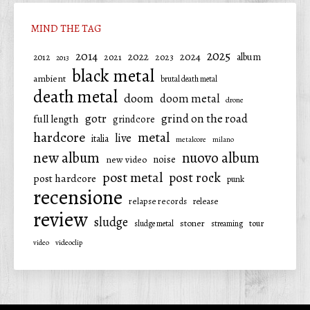
MIND THE TAG
2025
2014
2022
2024
2021
2023
album
2012
2013
black metal
ambient
brutal death metal
death metal
doom
doom metal
drone
gotr
grind on the road
full length
grindcore
hardcore
metal
live
italia
metalcore
milano
new album
nuovo album
noise
new video
post metal
post rock
post hardcore
punk
recensione
relapse records
release
review
sludge
stoner
tour
sludge metal
streaming
video
videoclip