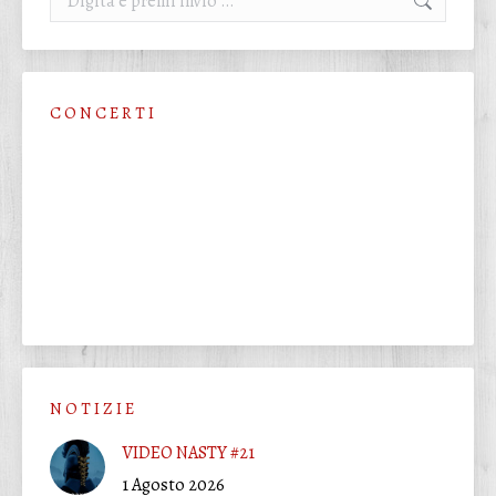
C O N C E R T I
N O T I Z I E
VIDEO NASTY #21
1 Agosto 2026