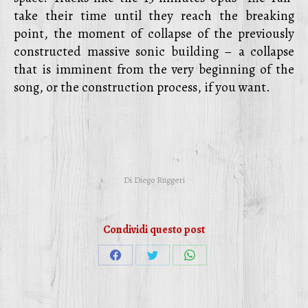
take their time until they reach the breaking
point, the moment of collapse of the previously
constructed massive sonic building – a collapse
that is imminent from the very beginning of the
song, or the construction process, if you want.
Di
Diego Ruggeri
Condividi questo post
Condividi
Condividi
Condividi
su
su
su
Facebook
Twitter
WhatsApp