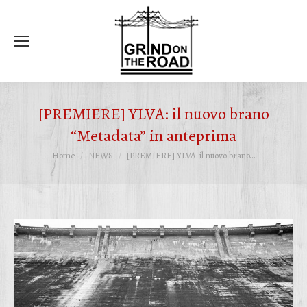
Ce
[PREMIERE] YLVA: il nuovo brano
“Metadata” in anteprima
Tu sei qui:
Home
NEWS
[PREMIERE] YLVA: il nuovo brano…