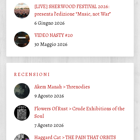
[LIVE] SHERWOOD FESTIVAL 2026:
presenta l’edizione “Music, not War”
6 Giugno 2026
VIDEO NASTY #20
30 Maggio 2026
R E C E N S I O N I
Akem Manah > Threnodies
9 Agosto 2026
Flowers Of Rust > Crude Exhibitions of the
Soul
7 Agosto 2026
Haggard Cat > THE PAIN THAT ORBITS