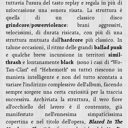
tuttavia l’usura del tasto replay e regala in più di
un’occasione una sonora risata. La struttura è
quella di un classico disco
grindcore
/
powerviolence
: brani aggressivi,
velocissimi, di durata risicata, con più di una
struttura mutuata dall’
hardcore
più classico. In
talune occasioni, il ritmo delle grandi
ballad punk
e qualche breve incursione in territori
simil-
thrash
e lontanamente
black
(sono i casi di “Wo-
Tan-Clan” ed “Hehemoth” su tutte) riescono in
maniera intelligente e non del tutto scontata a
variare l’indirizzo complessivo dell’album, facendo
sempre sorgere una certa curiosità per la traccia
successiva. Archiviata la struttura, il vero fiore
all’occhiello del lavoro è il contenuto, già
manifestato nell’ennesima simpaticissima
copertina e nel titolo dell’opera,
Blazed In The