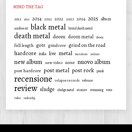
MIND THE TAG
2025
2014
2022
2024
2021
2023
album
2012
2013
black metal
ambient
brutal death metal
death metal
doom
doom metal
drone
gotr
grind on the road
full length
grindcore
hardcore
metal
live
italia
metalcore
milano
new album
nuovo album
noise
new video
post metal
post rock
post hardcore
punk
recensione
relapse records
release
review
sludge
stoner
tour
sludge metal
streaming
video
videoclip