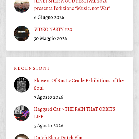
[LIVE] SHERWOOD FESTIVAL 2026:
presenta l’edizione “Music, not War”
6 Giugno 2026
VIDEO NASTY #20
30 Maggio 2026
R E C E N S I O N I
Flowers Of Rust > Crude Exhibitions of the
Soul
7 Agosto 2026
Haggard Cat > THE PAIN THAT ORBITS
LIFE
5 Agosto 2026
Dutch Elm > Dutch Elm