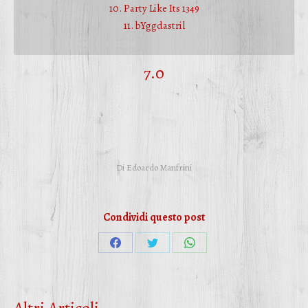
10. Party Like Its 1349
11. bYggdastril
7.0
Di
Edoardo Manfrini
Condividi questo post
Condividi
Condividi
Condividi
su
su
su
Facebook
Twitter
WhatsApp