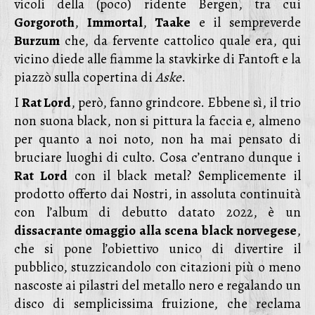
vicoli della (poco) ridente Bergen, tra cui
Gorgoroth
,
Immortal
,
Taake
e il sempreverde
Burzum
che, da fervente cattolico quale era, qui
vicino diede alle fiamme la stavkirke di Fantoft e la
piazzò sulla copertina di
Aske
.
I
Rat Lord
, però, fanno grindcore. Ebbene sì, il trio
non suona black, non si pittura la faccia e, almeno
per quanto a noi noto, non ha mai pensato di
bruciare luoghi di culto. Cosa c’entrano dunque i
Rat Lord
con il black metal? Semplicemente il
prodotto offerto dai Nostri, in assoluta continuità
con l’album di debutto datato 2022, è un
dissacrante omaggio alla scena black norvegese
,
che si pone l’obiettivo unico di divertire il
pubblico, stuzzicandolo con citazioni più o meno
nascoste ai pilastri del metallo nero e regalando un
disco di semplicissima fruizione, che reclama