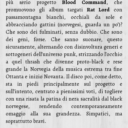
più serio progetto
Blood Command
, che
promuovono gli album targati
Rat Lord
con
passamontagna bianchi, occhiali da sole e
abbracciando gattini (norvegesi, guarda un po’)?
Che sono dei fulminati, senza dubbio. Che sono
dei geni, forse. Che sanno suonare, questo
sicuramente, alternando con disinvoltura generi e
sottogeneri dell’universo punk, strizzando l’occhio
a quel thrash che divenne proto-black e rese
grande la Norvegia della musica estrema tra fine
Ottanta e inizio Novanta. Il disco poi, come detto,
sta in piedi principalmente sul progetto e
sull’intento, centrato a pienissimi voti, di togliere
con una risata la patina di nera sacralità dal black
norvegese, rendendo contemporaneamente
omaggio alla sua grandezza. Simpatici, ma
soprattutto bravi.