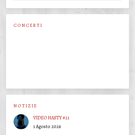
C O N C E R T I
N O T I Z I E
VIDEO NASTY #21
1 Agosto 2026