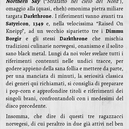
Northern Sky
(“
Strafatto nel cielo del Nord
”),
omaggio alla (quasi, eheh) omonima pietra miliare
targata
Darkthrone
. I riferimenti vanno avanti tra
Satyricon
,
1349
e, nella velocissima “Raised On
Kneipp”, ad un vecchio siparietto tre i
Dimmu
Borgir
e gli stessi
Darkthrone
che mischia
tradizioni culinarie norvegesi, onanismo e il solito
sano black metal. Lungi da noi voler svelare tutti i
riferimenti contenuti nelle undici tracce, per
godere appieno della sana follia e mettere da parte,
per una manciata di minuti, la seriosità classica
dei generi qui richiamati, si consiglia di preparare
i pop-corn e approfondire titoli e riferimenti dei
singoli brani, confrontandoli con i medesimi del
disco precedente.
Insomma, che dire di questi tre ragazzacci
norvegesi, di cui peraltro in due già attivi nel ben