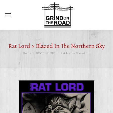
Ce
Rat Lord > Blazed In The Northern Sky
Tu sei qui:
Home
RECENSIONI
Rat Lord > Blazed In…