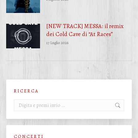
[NEW TRACK] MESSA: il remix
dei Cold Cave di “At Races”
17 Luglio 2026
R I C E R C A
Cerca:
C O N C E R T I