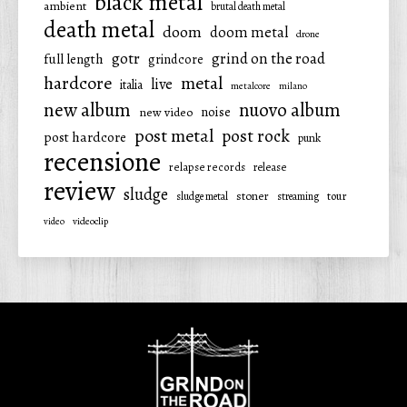
black metal
ambient
brutal death metal
death metal
doom
doom metal
drone
gotr
grind on the road
full length
grindcore
hardcore
metal
live
italia
metalcore
milano
new album
nuovo album
noise
new video
post metal
post rock
post hardcore
punk
recensione
relapse records
release
review
sludge
stoner
tour
sludge metal
streaming
video
videoclip