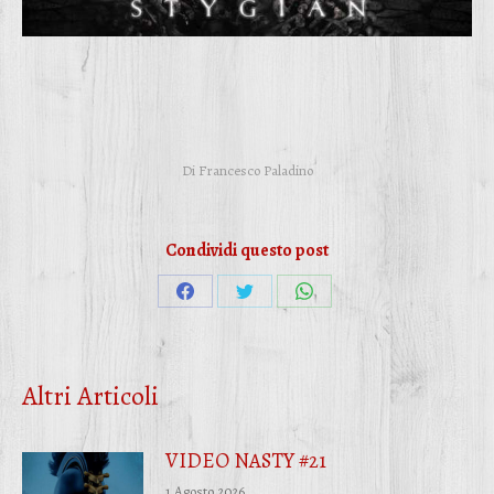
Di
Francesco Paladino
Condividi questo post
Condividi
Condividi
Condividi
su
su
su
Facebook
Twitter
WhatsApp
Altri Articoli
VIDEO NASTY #21
1 Agosto 2026