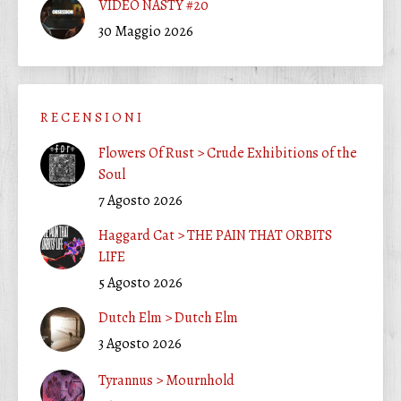
VIDEO NASTY #20
30 Maggio 2026
R E C E N S I O N I
Flowers Of Rust > Crude Exhibitions of the
Soul
7 Agosto 2026
Haggard Cat > THE PAIN THAT ORBITS
LIFE
5 Agosto 2026
Dutch Elm > Dutch Elm
3 Agosto 2026
Tyrannus > Mournhold