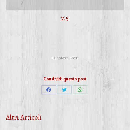
7.5
Di
Antonio Sechi
Condividi questo post
Condividi
Condividi
Condividi
su
su
su
Facebook
Twitter
WhatsApp
Altri Articoli