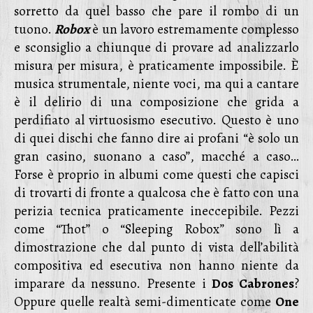
sorretto da quel basso che pare il rombo di un
tuono.
Robox
è un lavoro estremamente complesso
e sconsiglio a chiunque di provare ad analizzarlo
misura per misura, è praticamente impossibile. È
musica strumentale, niente voci, ma qui a cantare
è il delirio di una composizione che grida a
perdifiato al virtuosismo esecutivo. Questo è uno
di quei dischi che fanno dire ai profani “è solo un
gran casino, suonano a caso”, macché a caso…
Forse è proprio in albumi come questi che capisci
di trovarti di fronte a qualcosa che è fatto con una
perizia tecnica praticamente ineccepibile. Pezzi
come “Thot” o “Sleeping Robox” sono lì a
dimostrazione che dal punto di vista dell’abilità
compositiva ed esecutiva non hanno niente da
imparare da nessuno. Presente i
Dos Cabrones
?
Oppure quelle realtà semi-dimenticate come
One