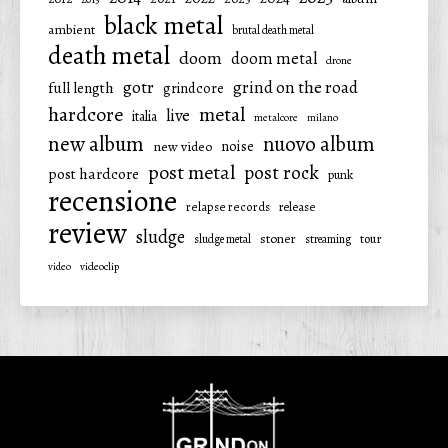
black metal
ambient
brutal death metal
death metal
doom
doom metal
drone
gotr
grind on the road
full length
grindcore
hardcore
metal
live
italia
metalcore
milano
new album
nuovo album
noise
new video
post metal
post rock
post hardcore
punk
recensione
relapse records
release
review
sludge
stoner
tour
sludge metal
streaming
video
videoclip