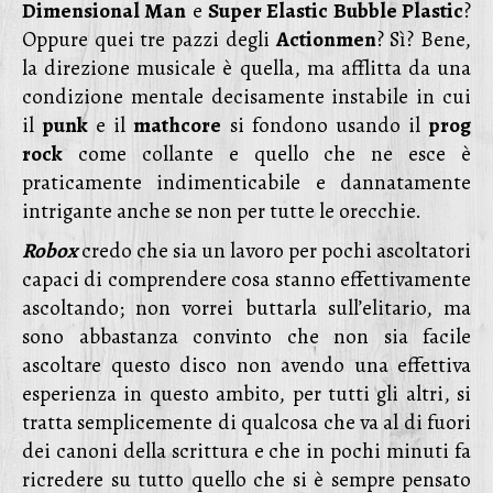
Dimensional Man
e
Super Elastic Bubble Plastic
?
Oppure quei tre pazzi degli
Actionmen
? Sì? Bene,
la direzione musicale è quella, ma afflitta da una
condizione mentale decisamente instabile in cui
il
punk
e il
mathcore
si fondono usando il
prog
rock
come collante e quello che ne esce è
praticamente indimenticabile e dannatamente
intrigante anche se non per tutte le orecchie.
Robox
credo che sia un lavoro per pochi ascoltatori
capaci di comprendere cosa stanno effettivamente
ascoltando; non vorrei buttarla sull’elitario, ma
sono abbastanza convinto che non sia facile
ascoltare questo disco non avendo una effettiva
esperienza in questo ambito, per tutti gli altri, si
tratta semplicemente di qualcosa che va al di fuori
dei canoni della scrittura e che in pochi minuti fa
ricredere su tutto quello che si è sempre pensato