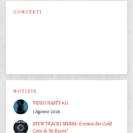
C O N C E R T I
N O T I Z I E
VIDEO NASTY #21
1 Agosto 2026
[NEW TRACK] MESSA: il remix dei Cold
Cave di “At Races”