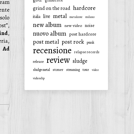
grindcore
ream
hardcore
grind on the road
ente
metal
live
solo
italia
metalcore
milano
new album
st”,
noise
new video
ind
,
nuovo album
post hardcore
ria,
post metal
post rock
punk
recensione
e
Ad
relapse records
review
sludge
release
stoner
tour
sludge metal
streaming
video
videoclip