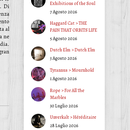
Exhibitions of the Soul
. Di
7 Agosto 2026
enza
ento
Haggard Cat > THE
a al
PAIN THAT ORBITS LIFE
a ne
5 Agosto 2026
odia.
Dutch Elm > Dutch Elm
gran
3 Agosto 2026
Tyrannus > Mournhold
1 Agosto 2026
Rope > For All The
Marbles
30 Luglio 2026
Unverkalt > Héréditaire
28 Luglio 2026