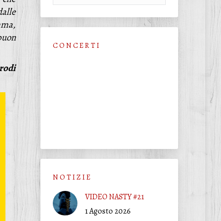
alle
mma,
buon
C O N C E R T I
rodi
N O T I Z I E
VIDEO NASTY #21
1 Agosto 2026