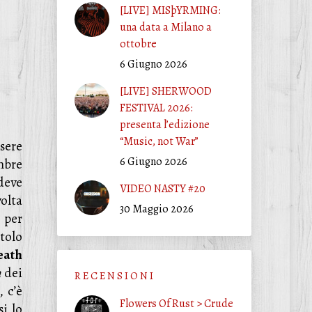
[LIVE] MISþYRMING:
una data a Milano a
ottobre
6 Giugno 2026
[LIVE] SHERWOOD
FESTIVAL 2026:
presenta l’edizione
“Music, not War”
sere
6 Giugno 2026
mbre
deve
VIDEO NASTY #20
volta
30 Maggio 2026
 per
tolo
eath
n
dei
R E C E N S I O N I
, c’è
Flowers Of Rust > Crude
si lo