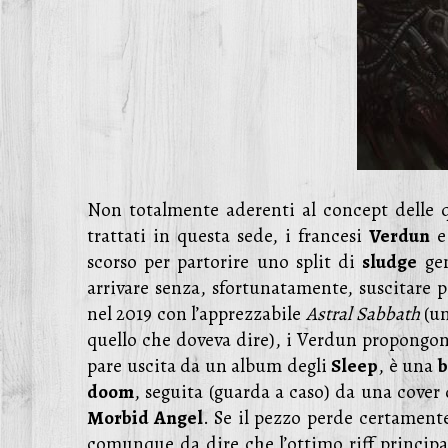
Non totalmente aderenti al concept delle q
trattati in questa sede, i francesi
Verdun
e 
scorso per partorire uno split di
sludge
gen
arrivare senza, sfortunatamente, suscitare par
nel 2019 con l’apprezzabile
Astral Sabbath
(un
quello che doveva dire), i Verdun propongon
pare uscita da un album degli
Sleep
, è una
b
doom
, seguita (guarda a caso) da una cover
Morbid Angel
. Se il pezzo perde certamente 
comunque da dire che l’ottimo riff princip