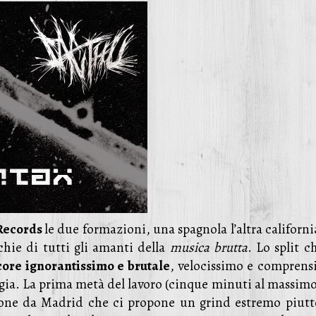
Records
le due formazioni, una spagnola l’altra californ
cchie di tutti gli amanti della
musica brutta
. Lo split c
ore ignorantissimo e brutale
, velocissimo e comprensi
Foggia. La prima metà del lavoro (cinque minuti al massim
one da Madrid che ci propone un grind estremo piutt