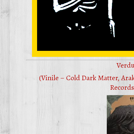
Verdu
(Vinile – Cold Dark Matter, Ara
Records