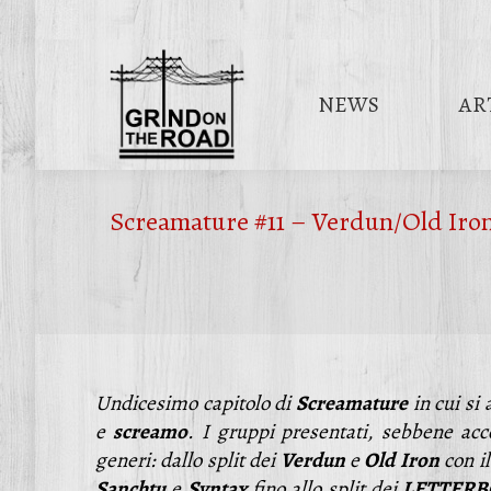
NEWS
AR
Screamature #11 – Verdun/Old Iron
Undicesimo capitolo di
Screamature
in cui si
e
screamo
. I gruppi presentati, sebbene ac
generi: dallo split dei
Verdun
e
Old
Iron
con il
Sanchtu
e
Syntax
fino allo split dei
LETTER