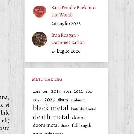
Sans Froid > Back Into
the Womb
26 Luglio 2026
Iron Reagan >
Demonetization
24 Luglio 2026
MIND THE TAG
2014
2022
2021
2023
2012
2013
iana,
2025
2024
album
ambient
he vi
black metal
brutal death metal
bile
death metal
doom
o eh)
doom metal
full length
drone
osto
gotr