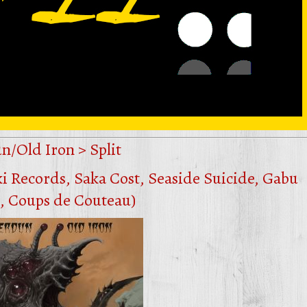
n/Old Iron > Split
ki Records, Saka Cost, Seaside Suicide, Gabu
, Coups de Couteau)