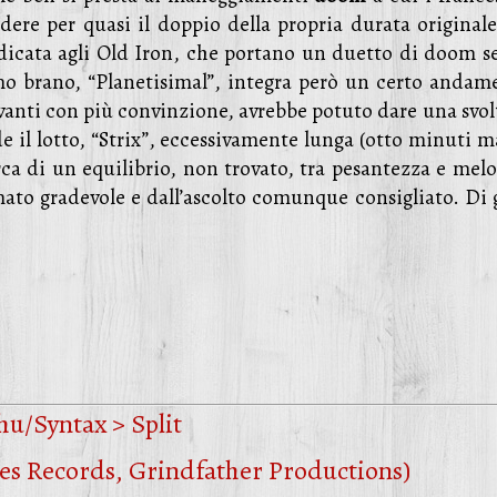
dere per quasi il doppio della propria durata originale
edicata agli Old Iron, che portano un duetto di doom s
rimo brano, “Planetisimal”, integra però un certo andam
vanti con più convinzione, avrebbe potuto dare una svolt
e il lotto, “Strix”, eccessivamente lunga (otto minuti m
erca di un equilibrio, non trovato, tra pesantezza e mel
ato gradevole e dall’ascolto comunque consigliato. Di 
hu/Syntax > Split
ees Records, Grindfather Productions)