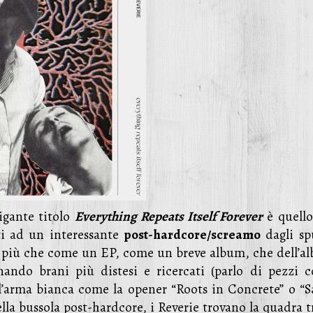
rigante titolo
Everything Repeats Itself Forever
è quello
ti ad un interessante
post-hardcore/screamo
dagli sp
ta, più che come un EP, come un breve album, che dell’a
rnando brani più distesi e ricercati (parlo di pezzi 
all’arma bianca come la opener “Roots in Concrete” o “Sa
lla bussola post-hardcore, i Reverie trovano la quadra t