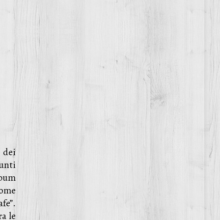
 dei
unti
lbum
come
fe”.
ra le