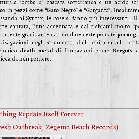
utturale rombo di cascata sotterranea e un acido sc
asso in pezzi come “Gato Negro” e “Garganta”, insolitam
ssando ai Syntax, le cose si fanno più interessanti. Il 
rte cantata, l’una accennata e dai richiami molto “po
ra talmente gracidante da ricordare certe porcate
pornogr
vagazioni degli strumenti, dalla chitarra alla batte
trionico
death metal
di formazioni come
Gorguts
hicca da non perdere.
thing Repeats Itself Forever
Fresh Outbreak, Zegema Beach Records)