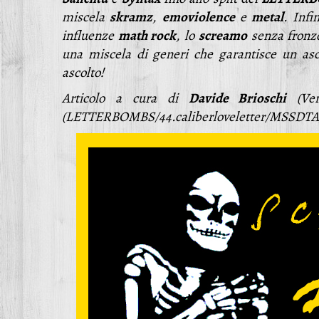
miscela
skramz
,
emoviolence
e
metal
. Infi
influenze
math rock
, lo
screamo
senza fronz
una miscela di generi che garantisce un asc
ascolto!
Articolo a cura di
Davide Brioschi
(Ver
(LETTERBOMBS/44.caliberloveletter/MSSDTA