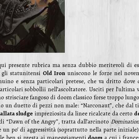
ui presente rubrica ma senza dubbio meritevoli di es
gli statunitensi
Old Iron
uniscono le forze nel nove
uino e senza particolari pretese, che va dritto dove 
ticolari sobbollii nell’ascoltatore. Usciti per l’ultima 
o strisciare fangoso di doom classico forse troppo lungo
o un duetto di pezzi non male: “Narconaut”, che dal ti
allata sludge
impreziosita da linee ricalcate da certo
d
 di “Dawn of the Angry”, tratta dall’arcinoto
Dominatio
un po’ di aggressività (soprattutto nella parte iniziale)
ale ben si presta ai maneggiamenti
doom
a cui i france