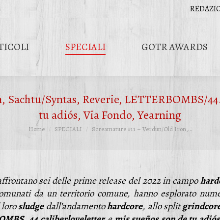
REDAZI
TICOLI
SPECIALI
GOTR AWARDS
, Sachtu/Syntas, Reverie, LETTERBOMBS/44.c
tu adiós, Via Fondo, Yearning
Tu sei qui:
Home
SPECIALI
Screamature #11 – Verdun/Old Iron,…
 affrontano sei delle prime release del 2022 in campo
hard
comunati da un territorio comune, hanno esplorato nume
 loro
sludge
dall’andamento
hardcore
, allo split
grindcor
BOMBS
,
44.caliberloveletter
e
mis sueños son de tu adiós