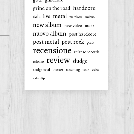
grindcore
hardcore
grind on the road
metal
live
italia
metalcore
milano
new album
noise
new video
nuovo album
post hardcore
post metal
post rock
punk
recensione
relapse records
review
sludge
release
stoner
tour
sludge metal
streaming
video
videoclip