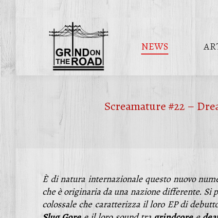
NEWS
AR
Screamature #22 – Drea
È di natura internazionale questo nuovo num
che è originaria da una nazione differente. Si p
colossale che caratterizza il loro EP di debut
Slug
Gore
e il loro sound tra
grindcore
e
dea