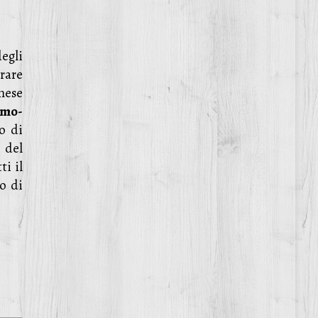
degli
orare
mese
mo-
o di
 del
ti il
o di