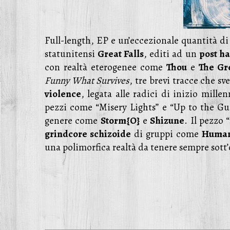
Full-length, EP e un’eccezionale quantità di 
statunitensi
Great Falls
, editi ad un
post ha
con realtà eterogenee come
Thou
e
The Gr
Funny What Survives
, tre brevi tracce che s
violence
, legata alle radici di inizio mill
pezzi come “Misery Lights” e “Up to the Gums
genere come
Storm{O}
e
Shizune
. Il pezzo 
grindcore schizoide
di gruppi come
Human
una polimorfica realtà da tenere sempre sott