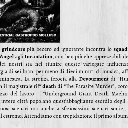
l
grindcore
più becero ed ignorante incontra lo
squad
 Angel
agli
Incantation
, con ben più che apprezzabili de
ei nostri sta nel riunire queste variegate influenz
gia di sei brani per meno di dieci minuti di musica, aff
minestra. La stronza ferocia alla
Devourment
di “Hu
n il magistrale riff
death
di “The Parasite Murder”, coro
pezzo del lavoro – “Underground Giant Death Machin
ntere città popolano quest’abbagliante esordio degli 
inosi scenari ma anche a sfiziosissimi scenari sonici,
al estremo. Attendiamo con trepidazione il primo album