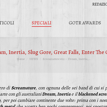
REDAZI
TICOLI
SPECIALI
GOTR AWARDS
m, Inertia, Slug Gore, Great Falls, Enter T
Tu sei qui:
Home
NEWS
Screamature #22 – Dream, Inertia,…
ero di
Screamature
, con ognuna delle sei band di cui si 
arte con gli australiani
Dream, Inertia
e il
blackened
scr
to, per poi cambiare continente due volte: prima con i nos
th
metal
che accetta ben pochi compromessi, poi spostan