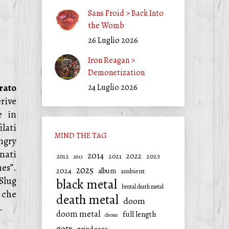
Sans Froid > Back Into
the Womb
26 Luglio 2026
Iron Reagan >
Demonetization
rato
24 Luglio 2026
rive
e in
ilati
MIND THE TAG
ngry
nati
2014
2022
2021
2023
2012
2013
es”.
2025
2024
album
ambient
Slug
black metal
brutal death metal
 che
death metal
doom
.
doom metal
full length
drone
gotr