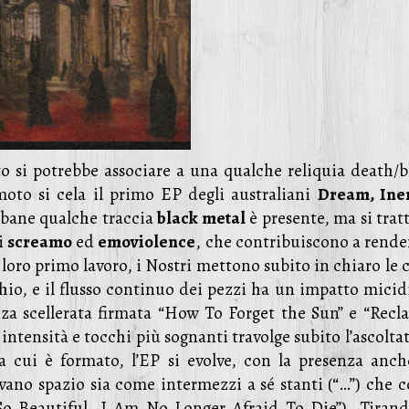
o si potrebbe associare a una qualche reliquia death/b
moto si cela il primo EP degli australiani
Dream, Iner
sbane qualche traccia
black metal
è presente, ma si trat
i
screamo
ed
emoviolence
, che contribuiscono a render
 loro primo lavoro, i Nostri mettono subito in chiaro le 
hio, e il flusso continuo dei pezzi ha un impatto micidi
za scellerata firmata “How To Forget the Sun” e “Recla
 intensità e tocchi più sognanti travolge subito l’ascolta
a cui è formato, l’EP si evolve, con la presenza anch
avano spazio sia come intermezzi a sé stanti (“…”) che 
So Beautiful, I Am No Longer Afraid To Die”). Tirand