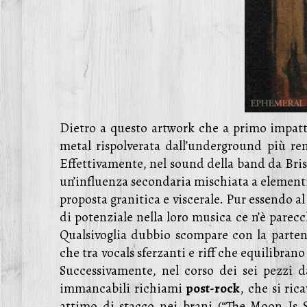
Dietro a questo artwork che a primo impatt
metal rispolverata dall’underground più re
Effettivamente, nel sound della band da Bri
un’influenza secondaria mischiata a element
proposta granitica e viscerale. Pur essendo al
di potenziale nella loro musica ce n’è parecc
Qualsivoglia dubbio scompare con la parten
che tra vocals sferzanti e riff che equilibrano
Successivamente, nel corso dei sei pezzi d
immancabili richiami
post-rock
, che si ric
attimo di stacco nei brani (“The Moon Is 