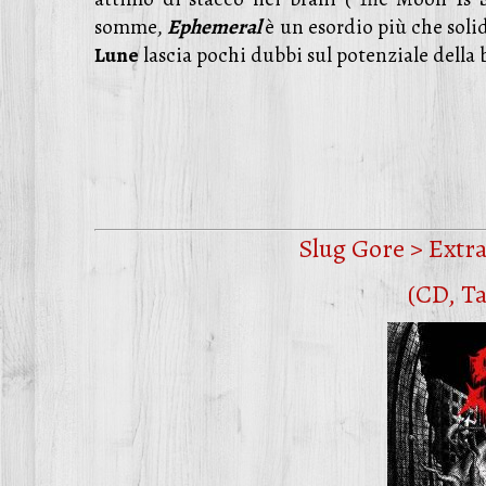
somme,
Ephemeral
è un esordio più che soli
Lune
lascia pochi dubbi sul potenziale della 
Slug Gore > Extra
(CD, T