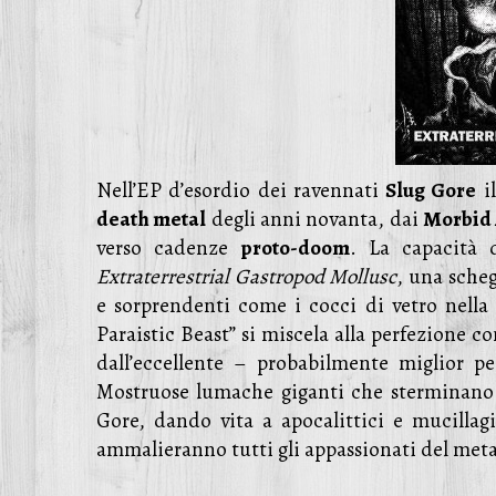
Nell’EP d’esordio dei ravennati
Slug Gore
i
death metal
degli anni novanta, dai
Morbid
verso cadenze
proto-doom
. La capacità d
Extraterrestrial Gastropod Mollusc
, una scheg
e sorprendenti come i cocci di vetro nella 
Paraistic Beast” si miscela alla perfezione co
dall’eccellente – probabilmente miglior 
Mostruose lumache giganti che sterminano i
Gore, dando vita a apocalittici e mucillag
ammalieranno tutti gli appassionati del met