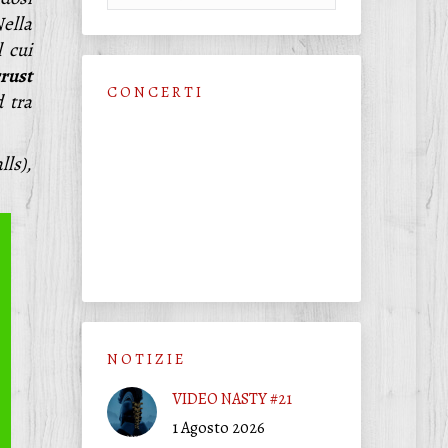
Nella
l cui
rust
C O N C E R T I
d tra
ls),
N O T I Z I E
VIDEO NASTY #21
1 Agosto 2026