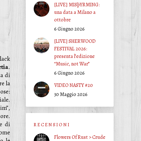
[LIVE] MISþYRMING:
una data a Milano a
ottobre
6 Giugno 2026
[LIVE] SHERWOOD
FESTIVAL 2026:
presenta l’edizione
lack
“Music, not War”
tia
.
6 Giugno 2026
ta di
e la
VIDEO NASTY #20
cose:
30 Maggio 2026
ale.
im”,
tore.
e di
R E C E N S I O N I
come
Flowers Of Rust > Crude
o le