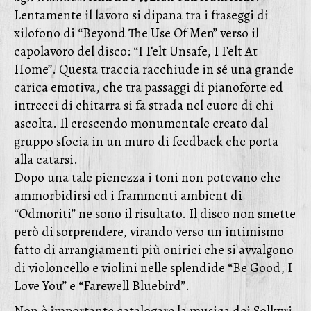
Lentamente il lavoro si dipana tra i fraseggi di
xilofono di “Beyond The Use Of Men” verso il
capolavoro del disco: “I Felt Unsafe, I Felt At
Home”. Questa traccia racchiude in sé una grande
carica emotiva, che tra passaggi di pianoforte ed
intrecci di chitarra si fa strada nel cuore di chi
ascolta. Il crescendo monumentale creato dal
gruppo sfocia in un muro di feedback che porta
alla catarsi.
Dopo una tale pienezza i toni non potevano che
ammorbidirsi ed i frammenti ambient di
“Odmoriti” ne sono il risultato. Il disco non smette
però di sorprendere, virando verso un intimismo
fatto di arrangiamenti più onirici che si avvalgono
di violoncello e violini nelle splendide “Be Good, I
Love You” e “Farewell Bluebird”.