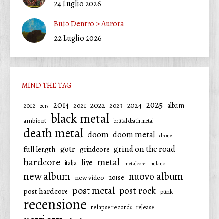
24 Luglio 2026
Buio Dentro > Aurora
22 Luglio 2026
MIND THE TAG
2025
2014
2022
2024
2021
2023
album
2012
2013
black metal
ambient
brutal death metal
death metal
doom
doom metal
drone
gotr
grind on the road
full length
grindcore
hardcore
metal
live
italia
metalcore
milano
new album
nuovo album
noise
new video
post metal
post rock
post hardcore
punk
recensione
relapse records
release