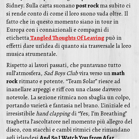
Sidney. Sulla carta suonano
post rock
ma subito ci
si rende conto di come il loro suono vada oltre. Il
fatto che in questo momento siano in tour in
Europa con i connazionali e compagni di
etichetta
Tangled Thoughts Of Leaving
può in
effetti dare un’idea di quanto sia trasversale la loro
musica strumentale.
Rispetto ai lavori passati, che puntavano tutto
sull’atmosfera,
Sad Boys Club
vira verso un
math
rock
ritmato e potente. “Team Solar” riesce ad
inanellare arpeggi e riff con una classe davvero
notevole. La sezione ritmica non sbaglia un colpo,
portando varietà e fantasia nel brano. L’iniziale ed
irresistibile
hand clapping
di “Yes, I’m Breathing”
traghetta l’ascoltatore nel momento più allegro del
disco, con stacchi e cambi ritmici che rimandano
agli irlandesi
And So I Watch You from Afar
.