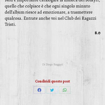
Non è importante catalogare la musica dei Solkyri,
quello che colpisce è che ogni singolo minuto
dell’album riesce ad emozionare, a trasmettere
qualcosa. Entrate anche voi nel Club dei Ragazzi
Tristi.
8.0
Di
Diego Ruggeri
Condividi questo post
Condividi
Condividi
Condividi
su
su
su