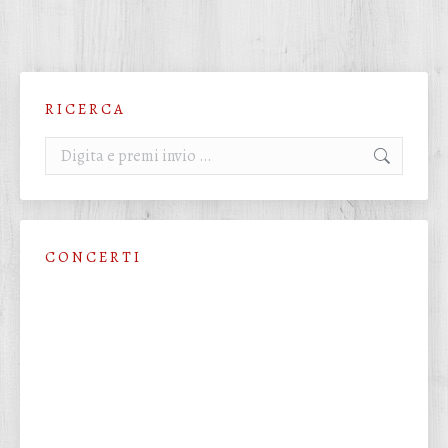
R I C E R C A
Cerca:
C O N C E R T I