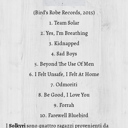
(Bird’s Robe Records, 2015)
1. Team Solar
2. Yes, I’m Breathing
3. Kidnapped
4. Sad Boys
5. Beyond The Use Of Men
6. I Felt Unsafe, I Felt At Home
7. Odmoriti
8. Be Good, I Love You
9. Forrah
10. Farewell Bluebird
I
Solkyri
sono quattro ragazzi provenienti da