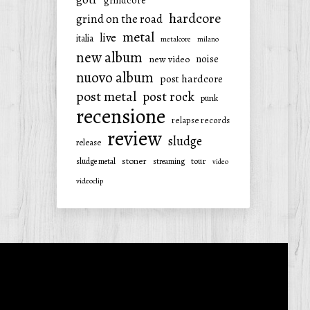
grindcore
hardcore
grind on the road
metal
live
italia
metalcore
milano
new album
noise
new video
nuovo album
post hardcore
post metal
post rock
punk
recensione
relapse records
review
sludge
release
stoner
tour
sludge metal
streaming
video
videoclip