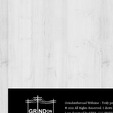
Grindontheroad Webzine - Truly p
© 2021 All Rights Reserved. I diritti
Logo designed by
STRX
//////
PRIV