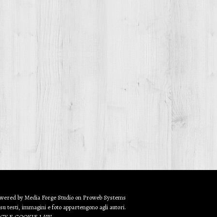
owered by
Media Forge Studio
on
Proweb
Systems
 su testi, immagini e foto appartengono agli autori.
ACY E COOKIE LAW