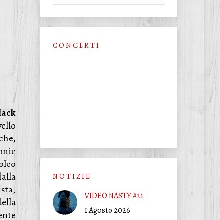
C O N C E R T I
lack
vello
che,
onic
olco
alla
N O T I Z I E
sta,
VIDEO NASTY #21
ella
1 Agosto 2026
ente