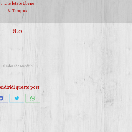
7. Die letzte Ebene
8. Tempus
8.0
Di
Edoardo Manfrini
ndividi questo post
Condividi
Condividi
Condividi
su
su
su
Facebook
Twitter
WhatsApp