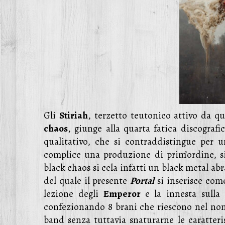
Gli
Stiriah
, terzetto teutonico attivo da q
chaos
, giunge alla quarta fatica discogra
qualitativo, che si contraddistingue per u
complice una produzione di prim’ordine, s
black chaos si cela infatti un black metal a
del quale il presente
Portal
si inserisce come
lezione degli
Emperor
e la innesta sulla
confezionando 8 brani che riescono nel non
band senza tuttavia snaturarne le caratteri