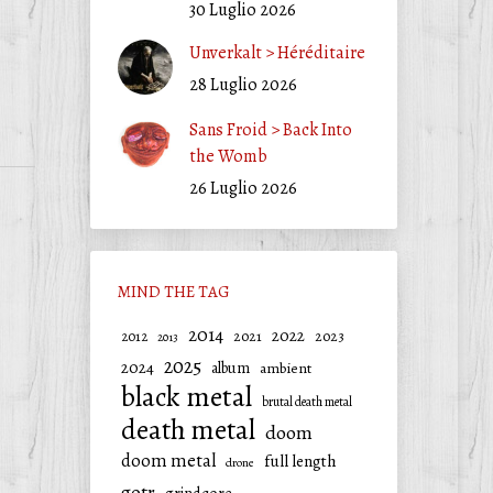
30 Luglio 2026
Unverkalt > Héréditaire
28 Luglio 2026
Sans Froid > Back Into
the Womb
26 Luglio 2026
MIND THE TAG
2014
2022
2021
2023
2012
2013
2025
2024
album
ambient
black metal
brutal death metal
death metal
doom
doom metal
full length
drone
gotr