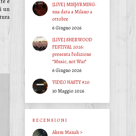
te e
[LIVE] MISþYRMING:
di un
una data a Milano a
tura
ottobre
6 Giugno 2026
[LIVE] SHERWOOD
FESTIVAL 2026:
presenta l’edizione
“Music, not War”
6 Giugno 2026
VIDEO NASTY #20
30 Maggio 2026
R E C E N S I O N I
Akem Manah >