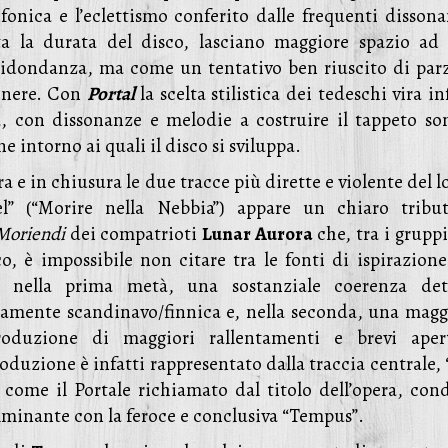
fonica e l’eclettismo conferito dalle frequenti dissona
ta la durata del disco, lasciano maggiore spazio ad
 ridondanza, ma come un tentativo ben riuscito di parz
genere. Con
Portal
la scelta stilistica dei tedeschi vira in
, con dissonanze e melodie a costruire il tappeto so
intorno ai quali il disco si sviluppa.
ra e in chiusura le due tracce più dirette e violente del l
l” (“Morire nella Nebbia”) appare un chiaro tribu
Moriendi
dei compatrioti
Lunar Aurora
che, tra i grupp
o, è impossibile non citare tra le fonti di ispirazione
, nella prima metà, una sostanziale coerenza det
icamente scandinavo/finnica e, nella seconda, una magg
troduzione di maggiori rallentamenti e brevi aper
roduzione è infatti rappresentato dalla traccia centrale,
 come il Portale richiamato dal titolo dell’opera, con
culminante con la feroce e conclusiva “Tempus”.