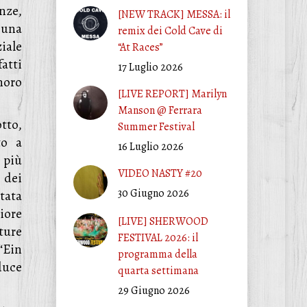
nze,
[NEW TRACK] MESSA: il
 una
remix dei Cold Cave di
iale
“At Races”
fatti
17 Luglio 2026
noro
[LIVE REPORT] Marilyn
Manson @ Ferrara
otto,
Summer Festival
to a
16 Luglio 2026
i più
VIDEO NASTY #20
 dei
30 Giugno 2026
tata
iore
[LIVE] SHERWOOD
ture
FESTIVAL 2026: il
 “Ein
programma della
duce
quarta settimana
29 Giugno 2026