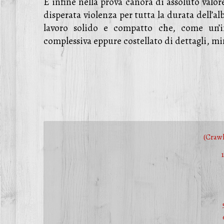
È infine nella prova canora di assoluto valor
disperata violenza per tutta la durata dell’a
lavoro solido e compatto che, come un’in
complessiva eppure costellato di dettagli, mi
(Crawl