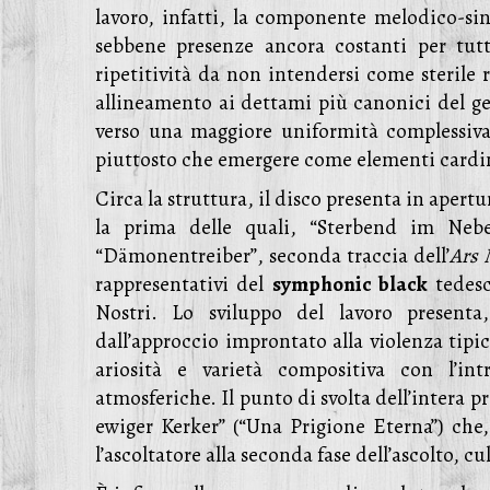
lavoro, infatti, la componente melodico-sin
sebbene presenze ancora costanti per tut
ripetitività da non intendersi come sterile
allineamento ai dettami più canonici del 
verso una maggiore uniformità complessiva
piuttosto che emergere come elementi cardine 
Circa la struttura, il disco presenta in apertu
la prima delle quali, “Sterbend im Nebe
“Dämonentreiber”, seconda traccia dell’
Ars 
rappresentativi del
symphonic black
tedesc
Nostri. Lo sviluppo del lavoro presenta
dall’approccio improntato alla violenza tip
ariosità e varietà compositiva con l’in
atmosferiche. Il punto di svolta dell’intera p
ewiger Kerker” (“Una Prigione Eterna”) che,
l’ascoltatore alla seconda fase dell’ascolto, 