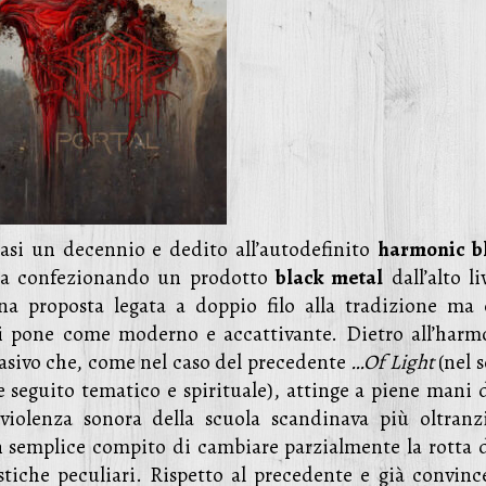
uasi un decennio e dedito all’autodefinito
harmonic b
fica confezionando un prodotto
black metal
dall’alto li
na proposta legata a doppio filo alla tradizione ma 
i pone come moderno e accattivante. Dietro all’harm
brasivo che, come nel caso del precedente
…Of Light
(nel s
 seguito tematico e spirituale), attinge a piene mani d
 violenza sonora della scuola scandinava più oltranzi
 semplice compito di cambiare parzialmente la rotta d
stiche peculiari. Rispetto al precedente e già convinc