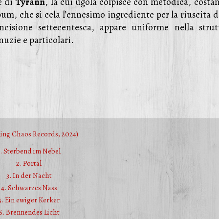
e di
Tyrann
, la cui ugola colpisce con metodica, costan
lbum, che si cela l’ennesimo ingrediente per la riuscita 
cisione settecentesca, appare uniforme nella strut
nuzie e particolari.
ing Chaos Records, 2024)
1. Sterbend im Nebel
2. Portal
3. In der Nacht
4. Schwarzes Nass
5. Ein ewiger Kerker
6. Brennendes Licht