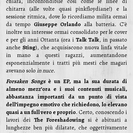
chiara, inconfondibile così come le linee di
chitarra (alle volte quasi pinkfloydiane!) e la
sessione ritmica, dove lo ricordiamo milita ormai
da tempo
Giuseppe Orlando
alla batteria. C’è
inoltre un interesse ormai consolidato per le cover
e per gli anni Ottanta (ora i
Talk Talk
, in passato
anche
Sting
), che acquisiscono nuova linfa vitale
in mano a questi ragazzi, aumentandone
esponenzialmente i tratti più mesti che magari
avevano solo
in nuce
.
Forsaken Songs
è un EP, ma la sua durata di
almeno mezz’ora e i suoi contenuti musicali,
abbastanza importanti da un punto di vista
dell’impegno emotivo che richiedono, lo elevano
quasi a un full vero e proprio
. Certo, conoscendo i
lavori dei
The Foreshadowing
si è abituati a
lunghezze ben più dilatate, che oggettivamente