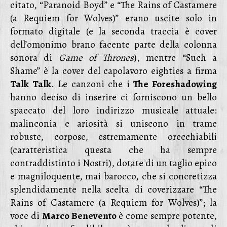
citato, “Paranoid Boyd” e “The Rains of Castamere
(a Requiem for Wolves)” erano uscite solo in
formato digitale (e la seconda traccia è cover
dell’omonimo brano facente parte della colonna
sonora di
Game of Thrones
), mentre “Such a
Shame” è la cover del capolavoro eighties a firma
Talk Talk
. Le canzoni che i
The Foreshadowing
hanno deciso di inserire ci forniscono un bello
spaccato del loro indirizzo musicale attuale:
malinconia e ariosità si uniscono in trame
robuste, corpose, estremamente orecchiabili
(caratteristica questa che ha sempre
contraddistinto i Nostri), dotate di un taglio epico
e magniloquente, mai barocco, che si concretizza
splendidamente nella scelta di coverizzare “The
Rains of Castamere (a Requiem for Wolves)”; la
voce di
Marco Benevento
è come sempre potente,