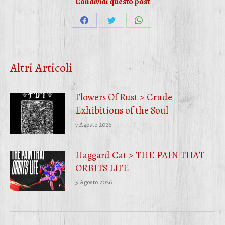
Condividi questo post
Condividi
Condividi
Condividi
su
su
su
Facebook
Twitter
WhatsApp
Altri Articoli
Flowers Of Rust > Crude
Exhibitions of the Soul
7 Agosto 2026
Haggard Cat > THE PAIN THAT
ORBITS LIFE
5 Agosto 2026