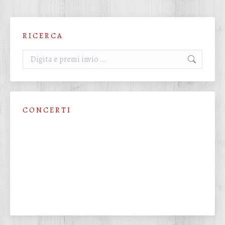
R I C E R C A
Cerca:
C O N C E R T I