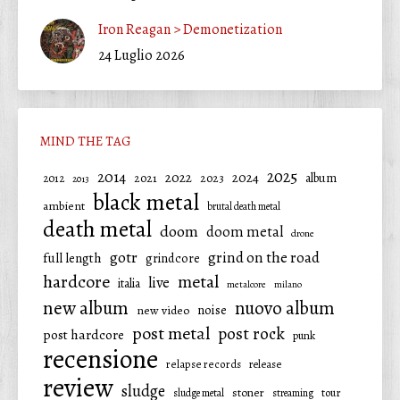
Iron Reagan > Demonetization
24 Luglio 2026
MIND THE TAG
2025
2014
2022
2024
2021
2023
album
2012
2013
black metal
ambient
brutal death metal
death metal
doom
doom metal
drone
gotr
grind on the road
full length
grindcore
hardcore
metal
live
italia
metalcore
milano
new album
nuovo album
noise
new video
post metal
post rock
post hardcore
punk
recensione
relapse records
release
review
sludge
stoner
tour
sludge metal
streaming