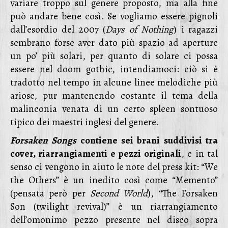
variare troppo sul genere proposto, ma alla fine
può andare bene così. Se vogliamo essere pignoli
dall’esordio del 2007 (
Days of Nothing
) i ragazzi
sembrano forse aver dato più spazio ad aperture
un po’ più solari, per quanto di solare ci possa
essere nel doom gothic, intendiamoci: ciò si è
tradotto nel tempo in alcune linee melodiche più
ariose, pur mantenendo costante il tema della
malinconia venata di un certo spleen sontuoso
tipico dei maestri inglesi del genere.
Forsaken Songs
contiene sei brani suddivisi tra
cover, riarrangiamenti e pezzi originali
, e in tal
senso ci vengono in aiuto le note del press kit: “We
the Others” è un inedito così come “Memento”
(pensata però per
Second World
), “The Forsaken
Son (twilight revival)” è un riarrangiamento
dell’omonimo pezzo presente nel disco sopra