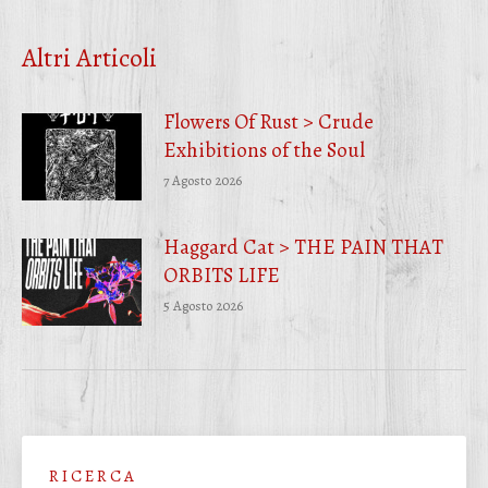
su
su
su
Facebook
Twitter
WhatsApp
Altri Articoli
Flowers Of Rust > Crude
Exhibitions of the Soul
7 Agosto 2026
Haggard Cat > THE PAIN THAT
ORBITS LIFE
5 Agosto 2026
R I C E R C A