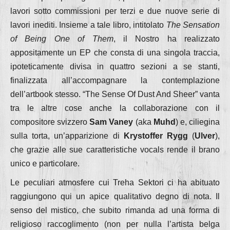
lavori sotto commissioni per terzi e due nuove serie di
lavori inediti. Insieme a tale libro, intitolato
The Sensation
of Being One of Them
, il Nostro ha realizzato
appositamente un EP che consta di una singola traccia,
ipoteticamente divisa in quattro sezioni a se stanti,
finalizzata all’accompagnare la contemplazione
dell’artbook stesso. “The Sense Of Dust And Sheer” vanta
tra le altre cose anche la collaborazione con il
compositore svizzero
Sam Vaney
(aka
Muhd
) e, ciliegina
sulla torta, un’apparizione di
Krystoffer Rygg
(
Ulver
),
che grazie alle sue caratteristiche vocals rende il brano
unico e particolare.
Le peculiari atmosfere cui Treha Sektori ci ha abituato
raggiungono qui un apice qualitativo degno di nota. Il
senso del mistico, che subito rimanda ad una forma di
religioso raccoglimento (non per nulla l’artista belga