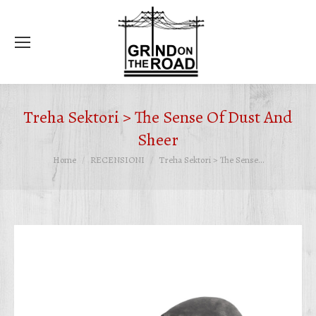
Ce
Treha Sektori > The Sense Of Dust And
Sheer
Tu sei qui:
Home
RECENSIONI
Treha Sektori > The Sense…