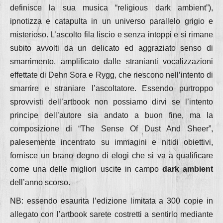
definisce la sua musica “religious dark ambient”),
ipnotizza e catapulta in un universo parallelo grigio e
misterioso. L’ascolto fila liscio e senza intoppi e si rimane
subito avvolti da un delicato ed aggraziato senso di
smarrimento, amplificato dalle stranianti vocalizzazioni
effettate di Dehn Sora e Rygg, che riescono nell’intento di
smarrire e straniare l’ascoltatore. Essendo purtroppo
sprovvisti dell’artbook non possiamo dirvi se l’intento
principe dell’autore sia andato a buon fine, ma la
composizione di “The Sense Of Dust And Sheer”,
palesemente incentrato su immagini e nitidi obiettivi,
fornisce un brano degno di elogi che si va a qualificare
come una delle migliori uscite in campo
dark ambient
dell’anno scorso.
NB: essendo esaurita l’edizione limitata a 300 copie in
allegato con l’artbook sarete costretti a sentirlo mediante