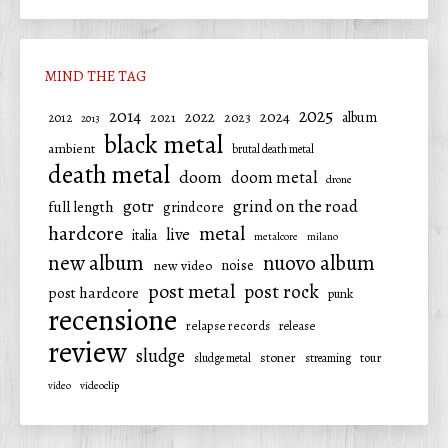
MIND THE TAG
2025
2014
2022
2024
2021
2023
album
2012
2013
black metal
ambient
brutal death metal
death metal
doom
doom metal
drone
gotr
grind on the road
full length
grindcore
hardcore
metal
live
italia
metalcore
milano
new album
nuovo album
noise
new video
post metal
post rock
post hardcore
punk
recensione
relapse records
release
review
sludge
stoner
tour
sludge metal
streaming
video
videoclip