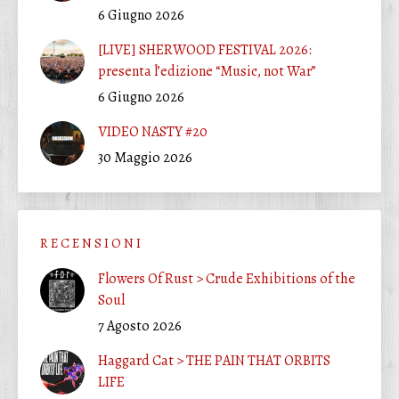
6 Giugno 2026
[LIVE] SHERWOOD FESTIVAL 2026:
presenta l’edizione “Music, not War”
6 Giugno 2026
VIDEO NASTY #20
30 Maggio 2026
R E C E N S I O N I
Flowers Of Rust > Crude Exhibitions of the
Soul
7 Agosto 2026
Haggard Cat > THE PAIN THAT ORBITS
LIFE