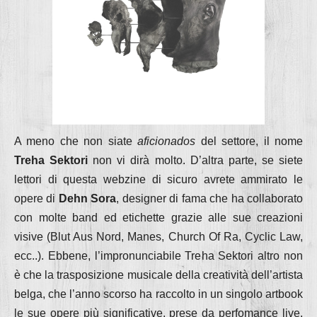
A meno che non siate
aficionados
del settore, il nome
Treha Sektori
non vi dirà molto. D’altra parte, se siete
lettori di questa webzine di sicuro avrete ammirato le
opere di
Dehn Sora
, designer di fama che ha collaborato
con molte band ed etichette grazie alle sue creazioni
visive (Blut Aus Nord, Manes, Church Of Ra, Cyclic Law,
ecc..). Ebbene, l’impronunciabile Treha Sektori altro non
è che la trasposizione musicale della creatività dell’artista
belga, che l’anno scorso ha raccolto in un singolo artbook
le sue opere più significative, prese da perfomance live,