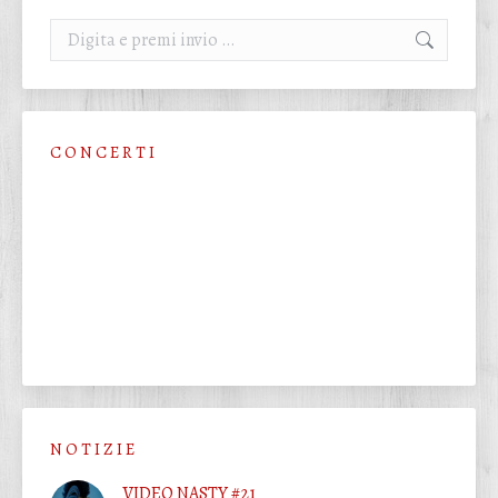
Cerca:
C O N C E R T I
N O T I Z I E
VIDEO NASTY #21