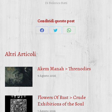
Di
Federico Botti
Condividi questo post
Condividi
Condividi
Condividi
su
su
su
Facebook
Twitter
WhatsApp
Altri Articoli
Akem Manah > Threnodies
9 Agosto 2026
Flowers Of Rust > Crude
Exhibitions of the Soul
7 Agosto 2026