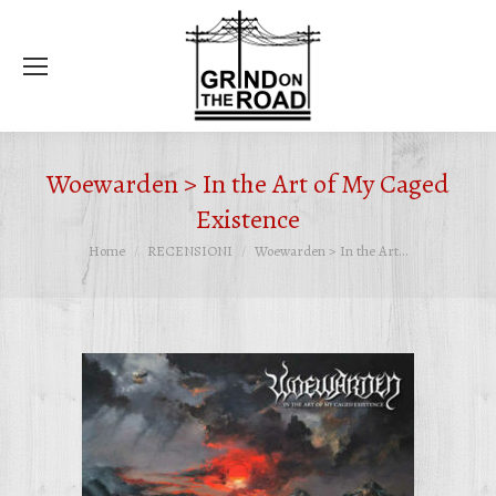
Ce
Woewarden > In the Art of My Caged
Existence
Tu sei qui:
Home
RECENSIONI
Woewarden > In the Art…