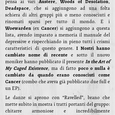
pensa ai vari
Austere
,
Woods of Desolation
,
Deadspace
, che si aggiungono ad una folta
schiera di altri gruppi più o meno conosciuti e
rinomati sparsi per tutto il mondo. E i
Woewarden
(ex
Cancer
) si aggiungono a questa
lista, avendo imparato a memoria il manuale del
depressive e rispecchiando in pieno tutti i crismi
caratteristici di questo genere.
I Nostri hanno
cambiato nome di recente
e sotto il nuovo
moniker hanno pubblicato il presente
In the Art of
My Caged Existence
, ma di fatto
poco o nulla è
cambiato da quando erano conosciuti come
Cancer
(combo che aveva già pubblicato due full e
un EP).
Le danze si aprono con “Ravelled”, brano che
mette subito in mostra i tratti portanti del gruppo:
chitarre armoniose e incredibilmente