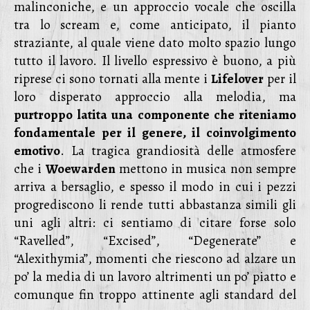
malinconiche, e un approccio vocale che oscilla
tra lo scream e, come anticipato, il pianto
straziante, al quale viene dato molto spazio lungo
tutto il lavoro. Il livello espressivo è buono, a più
riprese ci sono tornati alla mente i
Lifelover
per il
loro disperato approccio alla melodia, ma
purtroppo latita una componente che riteniamo
fondamentale per il genere, il coinvolgimento
emotivo
. La tragica grandiosità delle atmosfere
che i
Woewarden
mettono in musica non sempre
arriva a bersaglio, e spesso il modo in cui i pezzi
progrediscono li rende tutti abbastanza simili gli
uni agli altri: ci sentiamo di citare forse solo
“Ravelled”, “Excised”, “Degenerate” e
“Alexithymia”, momenti che riescono ad alzare un
po’ la media di un lavoro altrimenti un po’ piatto e
comunque fin troppo attinente agli standard del