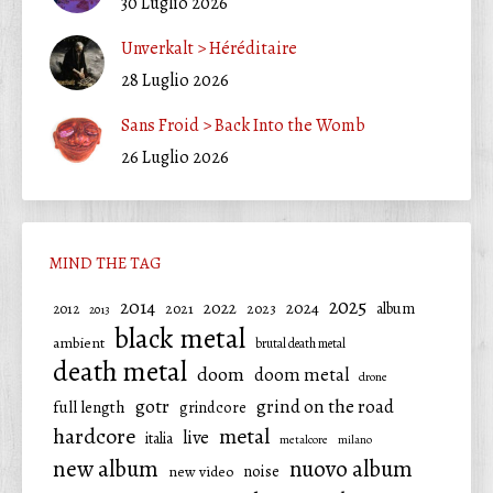
30 Luglio 2026
Unverkalt > Héréditaire
28 Luglio 2026
Sans Froid > Back Into the Womb
26 Luglio 2026
MIND THE TAG
2025
2014
2022
2024
2021
2023
album
2012
2013
black metal
ambient
brutal death metal
death metal
doom
doom metal
drone
gotr
grind on the road
full length
grindcore
hardcore
metal
live
italia
metalcore
milano
new album
nuovo album
noise
new video