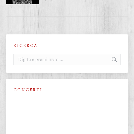
R I C E R C A
Cerca:
C O N C E R T I