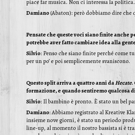
piace far musica. Non ci interessa la politica
Damiano
(Abaton): però dobbiamo dire che q
Pensate che queste voci siano finite anche p
potrebbe aver fatto cambiare idea alla gente 
Silvio
: Penso che siano finite perché come tut
per un po’ e poi semplicemente svaniscono.
Questo split arriva a quattro anni da
Hecate
.
formazione, e quando sentiremo qualcosa d
Silvio
: Il bambino è pronto. È stato un bel pa
Damiano
: Abbiamo registrato al Kreative Kl
insieme nove giorni, è stato un periodo produ
line-up, al momento il nostro bassista si è tras