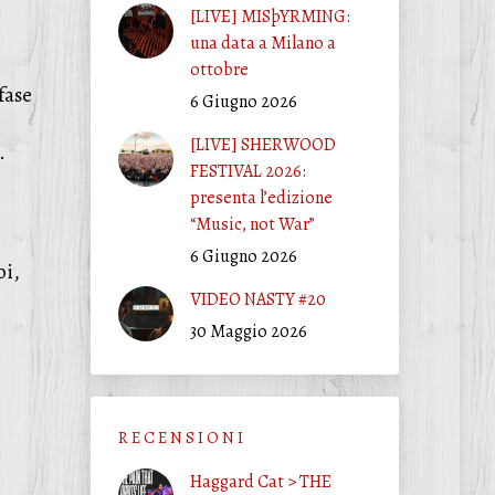
[LIVE] MISþYRMING:
una data a Milano a
ottobre
fase
6 Giugno 2026
[LIVE] SHERWOOD
.
FESTIVAL 2026:
presenta l’edizione
“Music, not War”
6 Giugno 2026
oi,
VIDEO NASTY #20
30 Maggio 2026
R E C E N S I O N I
Haggard Cat > THE