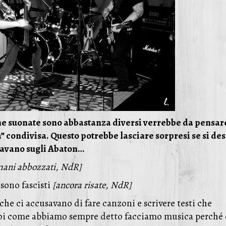
he suonate sono abbastanza diversi verrebbe da pensar
ia” condivisa. Questo potrebbe lasciare sorpresi se si de
iravano sugli Abaton…
omani abbozzati, NdR]
 sono fascisti
[ancora risate, NdR]
che ci accusavano di fare canzoni e scrivere testi che
Noi come abbiamo sempre detto facciamo musica perché 