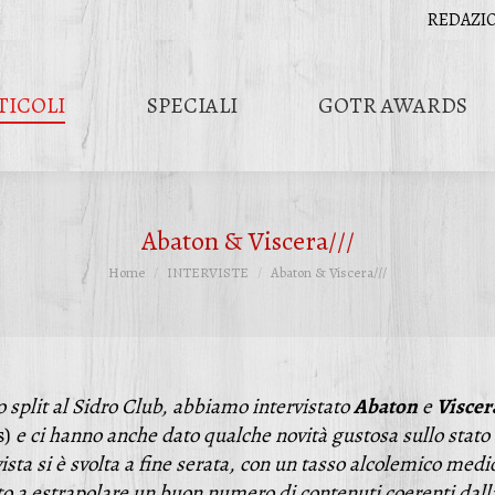
REDAZI
TICOLI
SPECIALI
GOTR AWARDS
Abaton & Viscera///
Tu sei qui:
Home
INTERVISTE
Abaton & Viscera///
 split al Sidro Club, abbiamo intervistato
Abaton
e
Viscer
s)
e ci hanno anche dato qualche novità gustosa sullo stato 
vista si è svolta a fine serata, con un tasso alcolemico medi
ito a estrapolare un buon numero di contenuti coerenti dall