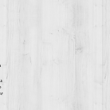
a
la
o
se