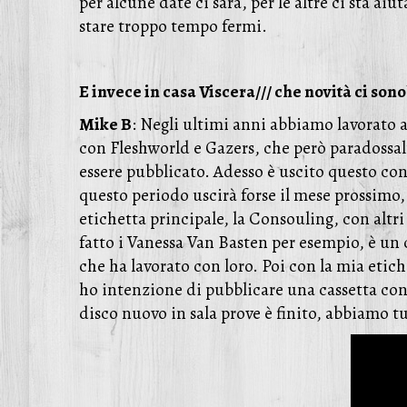
per alcune date ci sarà, per le altre ci sta
stare troppo tempo fermi.
E invece in casa Viscera/// che novità ci sono
Mike B
: Negli ultimi anni abbiamo lavorato a 
con Fleshworld e Gazers, che però paradossalm
essere pubblicato. Adesso è uscito questo co
questo periodo uscirà forse il mese prossimo,
etichetta principale, la Consouling, con altri
fatto i Vanessa Van Basten per esempio, è un 
che ha lavorato con loro. Poi con la mia etich
ho intenzione di pubblicare una cassetta con un
disco nuovo in sala prove è finito, abbiamo tut