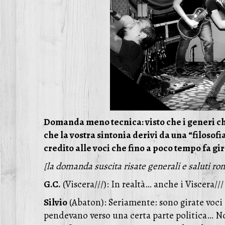
Domanda meno tecnica: visto che i generi c
che la vostra sintonia derivi da una “filosof
credito alle voci che fino a poco tempo fa g
[la domanda suscita risate generali e saluti r
G.C.
(Viscera///): In realtà… anche i Viscera///
Silvio
(Abaton): Seriamente: sono girate voci 
pendevano verso una certa parte politica… 