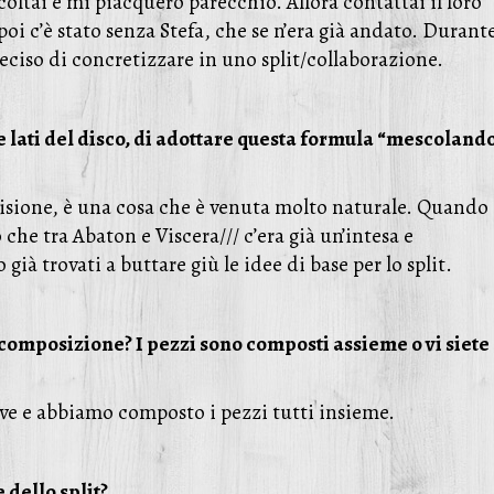
coltai e mi piacquero parecchio. Allora contattai il loro
poi c’è stato senza Stefa, che se n’era già andato. Durant
eciso di concretizzare in uno split/collaborazione.
e lati del disco, di adottare questa formula “mescolando
cisione, è una cosa che è venuta molto naturale. Quando 
he tra Abaton e Viscera/// c’era già un’intesa e
ià trovati a buttare giù le idee di base per lo split.
i composizione? I pezzi sono composti assieme o vi siete
prove e abbiamo composto i pezzi tutti insieme.
 dello split?