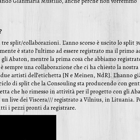
 aiutando Gianmaria Mustillo, anche perché non vorremmo
?
tre split/collaborazioni. L’anno scorso è uscito lo split 
ente è stato l’ultimo ad essere registrato ma il primo a
n gli Abaton, mentre la prima cosa che abbiamo registrat
 è sempre una collaborazione che ci ha chiesto la nostra
 due artisti dell’etichetta [N e Meinen, NdR]. L’hanno gi
ciclo di split che la Consouling sta producendo con gent
etta che ho rimesso in attività per il progetto con gli Ab
 live dei Viscera/// registrato a Vilnius, in Lituania. Po
ti i pezzi pronti da registrare.