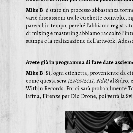
Mike B
: è stato un processo abbastanza torme
varie discussioni tra le etichette coinvolte, r
parecchio tempo, perché l’abbiamo registrato 
di mixing e mastering abbiamo raccolto l’inter
stampa e la realizzazione dell’artwork. Adess
Avete già in programma di fare date assiem
Mike B
: Si, ogni etichetta, proveniente da ci
come questa sera
[23/05/2015, NdR]
al Sidro, 
Within Records. Poi ci sarà probabilmente To
Jaffna, Firenze per Dio Drone, poi verrà la Sv