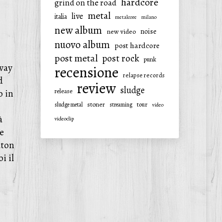
hardcore
grind on the road
metal
live
italia
metalcore
milano
new album
noise
new video
nuovo album
post hardcore
post metal
post rock
punk
3way
recensione
relapse records
d
review
sludge
release
o in
stoner
tour
sludge metal
streaming
video
à
videoclip
e
aton
i il