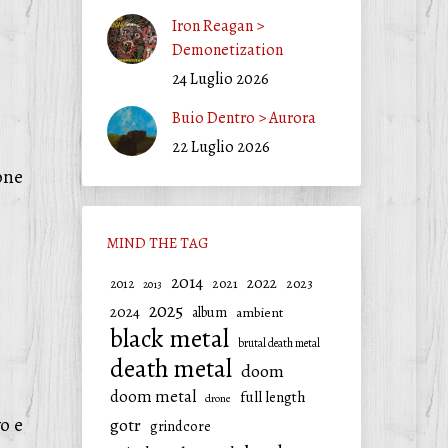
Iron Reagan >
Demonetization
24 Luglio 2026
Buio Dentro > Aurora
22 Luglio 2026
one
MIND THE TAG
2014
2022
2021
2023
2012
2013
2025
2024
album
ambient
black metal
brutal death metal
death metal
doom
doom metal
full length
drone
vo e
gotr
grindcore