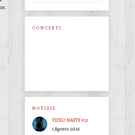
me.
C O N C E R T I
N O T I Z I E
VIDEO NASTY #21
1 Agosto 2026