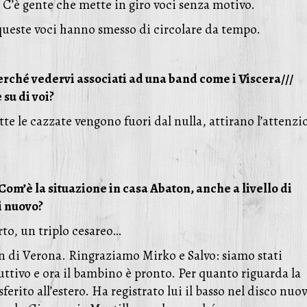
. C’è gente che mette in giro voci senza motivo.
ueste voci hanno smesso di circolare da tempo.
erché vedervi associati ad una band come i Viscera///
su di voi?
te le cazzate vengono fuori dal nulla, attirano l’attenzi
 Com’è la situazione in casa Abaton, anche a livello di
i nuovo?
rto, un triplo cesareo…
an di Verona. Ringraziamo Mirko e Salvo: siamo stati
ttivo e ora il bambino è pronto. Per quanto riguarda la
ferito all’estero. Ha registrato lui il basso nel disco nuo