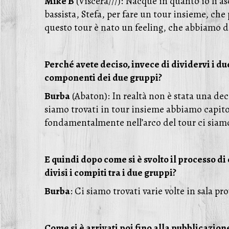
Mike B
(Viscera///): Nacque in quanto io li as
bassista, Stefa, per fare un tour insieme, che 
questo tour è nato un feeling, che abbiamo d
Perché avete deciso, invece di dividervi i du
componenti dei due gruppi?
Burba
(Abaton): In realtà non è stata una de
siamo trovati in tour insieme abbiamo capito c
fondamentalmente nell’arco del tour ci siamo g
E quindi dopo come si è svolto il processo d
divisi i compiti tra i due gruppi?
Burba
: Ci siamo trovati varie volte in sala 
Come si è arrivati poi fino alla pubblicazione