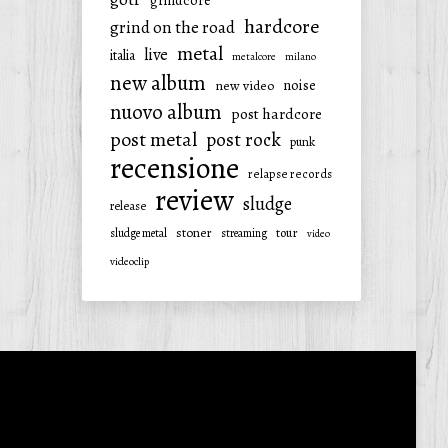
grindcore
hardcore
grind on the road
metal
live
italia
metalcore
milano
new album
noise
new video
nuovo album
post hardcore
post metal
post rock
punk
recensione
relapse records
review
sludge
release
stoner
tour
sludge metal
streaming
video
videoclip