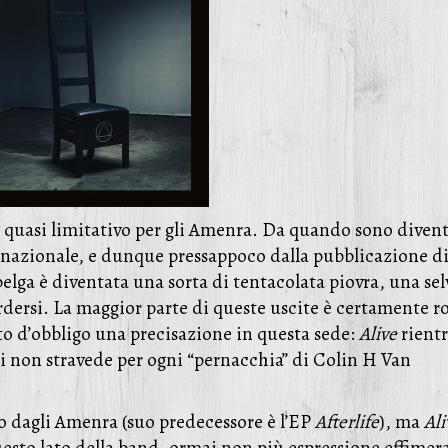
to quasi limitativo per gli Amenra. Da quando sono divent
nazionale, e dunque pressappoco dalla pubblicazione d
belga è diventata una sorta di tentacolata piovra, una sel
 perdersi. La maggior parte di queste uscite è certamente r
ito d’obbligo una precisazione in questa sede:
Alive
rient
hi non stravede per ogni “pernacchia” di Colin H Van
 dagli Amenra (suo predecessore è l’EP
Afterlife
), ma
Ali