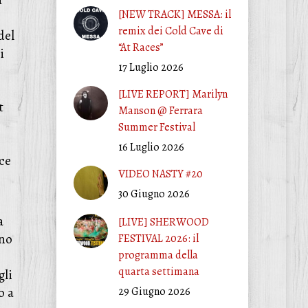
a
[NEW TRACK] MESSA: il
remix dei Cold Cave di
del
“At Races”
i
17 Luglio 2026
[LIVE REPORT] Marilyn
t
Manson @ Ferrara
Summer Festival
16 Luglio 2026
ce
VIDEO NASTY #20
30 Giugno 2026
a
[LIVE] SHERWOOD
nno
FESTIVAL 2026: il
programma della
quarta settimana
gli
o a
29 Giugno 2026