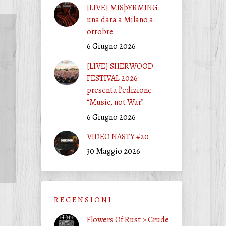
[LIVE] MISþYRMING:
una data a Milano a
ottobre
6 Giugno 2026
[LIVE] SHERWOOD
FESTIVAL 2026:
presenta l’edizione
“Music, not War”
6 Giugno 2026
VIDEO NASTY #20
30 Maggio 2026
R E C E N S I O N I
Flowers Of Rust > Crude