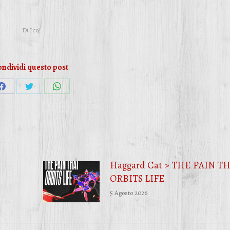
Di
Ico
ndividi questo post
Condividi
Condividi
Condividi
su
su
su
Facebook
Twitter
WhatsApp
Haggard Cat > THE PAIN T
ORBITS LIFE
5 Agosto 2026