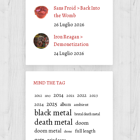
Sans Froid > Back Into
the Womb
26 Luglio 2026
Iron Reagan >
Demonetization
24 Luglio 2026
MIND THE TAG
2014
2022
2021
2023
2012
2013
2025
2024
album
ambient
black metal
brutal death metal
death metal
doom
doom metal
full length
drone
gotr