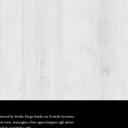
owered by
Media Forge Studio
on
Proweb
Systems
 su testi, immagini e foto appartengono agli autori.
ACY E COOKIE LAW