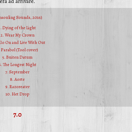
rà ad arrivare.
nsouling Sounds, 2016)
1. Dying of the Light
2. Wear My Crown
 Go On and Live With Out
. Parabol (Tool cover)
5. Buiten Datum
6. The Longest Night
7. September
8. Aorte
9. Razoreater
10. Het Drop
7.0