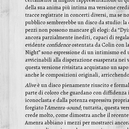
certamente la miglior rappresentazione di qu
della sua anima più intima ma versione credib
tracce registrate in concerti diversi, ma se n
pubblico sembrerebbe un disco da studio: la q
pezzi non possono mancare gli elogi: da “Dyi
ancora parzialmente inediti, capaci di regala
evidente
confidence
ostentata da Colin con l
Night” sono espressione di un intimismo ed 
avvicinabili alla disperazione esasperata nei 
questa versione rivisitata acquistano un sap
anche le composizioni originali, arricchendo
Alive
è un disco pienamente riuscito e formal
parte di coloro che guardano con diffidenza
iconoclasta e dalla potenza espressiva propri
forgiato l’
Amenra-sound
; tuttavia, questa ver
crede molto, come dimostra anche il recent
Amenra abbiano i mezzi per mostrarci ancora