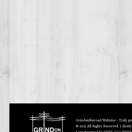
Grindontheroad Webzine - Truly p
© 2021 All Rights Reserved. I diritti
Logo designed by
STRX
//////
PRIV