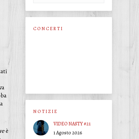
C O N C E R T I
ati
i
va
oba
ra
N O T I Z I E
VIDEO NASTY #21
ve
è
1 Agosto 2026