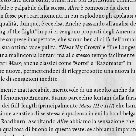
esto lato della band, ormai non più espressione effimer
ile e palpabile della stessa.
Alive
è composto da dieci
on fosse per i rari momenti in cui esplodono gli applausi 
ualità, dunque, è eccelsa. Anche passando all’analisi de
ng of the Light” in poi ci vengono proposti degli Amenra
re sorprese inaspettate, che vanno ben al di là dell’ormai
a sua ottima voce pulita. “Wear My Crown” e “The Longes
una malinconia lontani ma allo stesso tempo facilmente
vari
Mass
; anche classici come “Aorte” e “Razoreater” in
ore nuovo, permettendoci di rileggere sotto una nuova lu
le di sensazioni inedite.
mente inattaccabile, meritevole di un ascolto anche da
 il fenomeno Amenra. Siamo parecchio lontani dalla furi
a dei full-length (principalmente
Mass III
e
IIII
) che ha
sione acustica di se stessa è qualcosa in cui la band belga
e Roadburn. Ascoltando
Alive
abbiamo la sensazione che 
 qualcosa di buono in questa veste: se abbiamo imparat