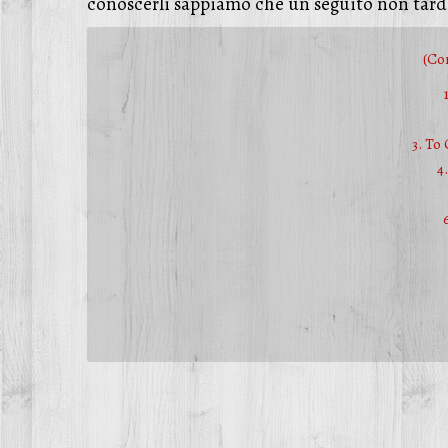
conoscerli sappiamo che un seguito non tarde
(Co
3. To
4