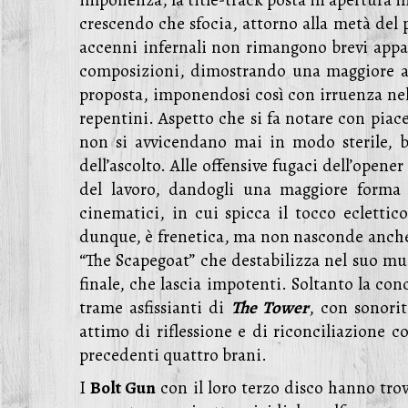
imponenza, la title-track posta in apertura i
crescendo che sfocia, attorno alla metà del 
accenni infernali non rimangono brevi appar
composizioni, dimostrando una maggiore att
proposta, imponendosi così con irruenza nell’
repentini. Aspetto che si fa notare con piace
non si avvicendano mai in modo sterile, b
dell’ascolto. Alle offensive fugaci dell’open
del lavoro, dandogli una maggiore forma e
cinematici, in cui spicca il tocco eclettic
dunque, è frenetica, ma non nasconde anche 
“The Scapegoat” che destabilizza nel suo mut
finale, che lascia impotenti. Soltanto la co
trame asfissianti di
The Tower
, con sonori
attimo di riflessione e di riconciliazione c
precedenti quattro brani.
I
Bolt Gun
con il loro terzo disco hanno trov