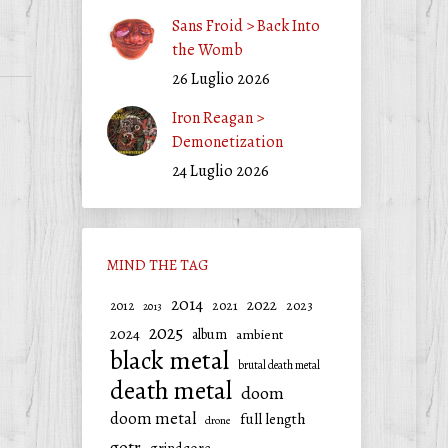
Sans Froid > Back Into
the Womb
26 Luglio 2026
Iron Reagan >
Demonetization
24 Luglio 2026
MIND THE TAG
2014
2022
2021
2023
2012
2013
2025
2024
album
ambient
black metal
brutal death metal
death metal
doom
doom metal
full length
drone
gotr