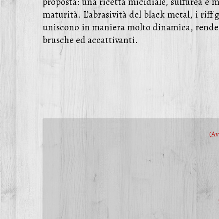
proposta: una ricetta micidiale, sulfurea e m
maturità. L’abrasività del black metal, i riff
uniscono in maniera molto dinamica, rendend
brusche ed accattivanti.
(A