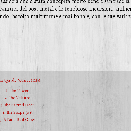
assiccia che è stata concepita molto bene e sancisce la 
 granitici del post-metal e le tenebrose incursioni ambie
o l’ascolto multiforme e mai banale, con le sue variaz
vantgarde Music, 2023)
1. The Tower
2. The Vulture
3. The Sacred Deer
4. The Scapegoat
5. A Faint Red Glow