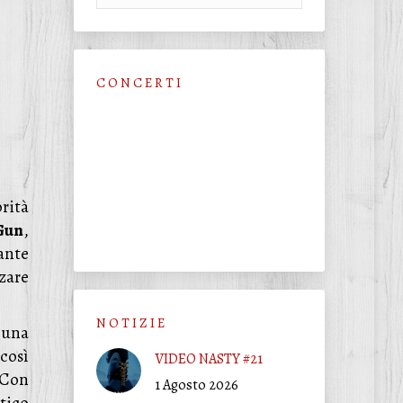
C O N C E R T I
rità
Gun
,
ante
zare
N O T I Z I E
 una
così
VIDEO NASTY #21
 Con
1 Agosto 2026