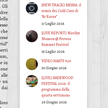
tico
[NEW TRACK] MESSA: il
. Gli
remix dei Cold Cave di
ltre
“At Races”
ella
17 Luglio 2026
esso
, che
[LIVE REPORT] Marilyn
orso
Manson @ Ferrara
etal”
Summer Festival
erti
16 Luglio 2026
bum,
VIDEO NASTY #20
e in
30 Giugno 2026
ione
alle
[LIVE] SHERWOOD
e un
FESTIVAL 2026: il
 dai
programma della
quarta settimana
loro
29 Giugno 2026