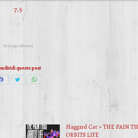
7.5
Di
Jacopo Silvestri
ndividi questo post
Condividi
Condividi
Condividi
su
su
su
Facebook
Twitter
WhatsApp
Haggard Cat > THE PAIN T
ORBITS LIFE