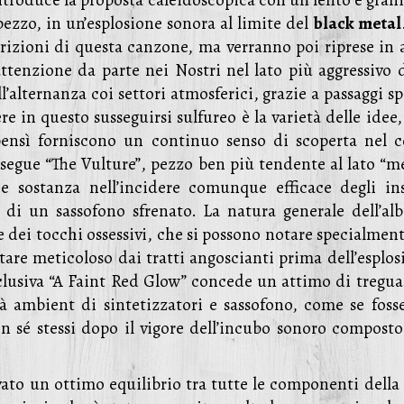
ntroduce la proposta caleidoscopica con un lento e grani
pezzo, in un’esplosione sonora al limite del
black metal
izioni di questa canzone, ma verranno poi riprese in a
enzione da parte nei Nostri nel lato più aggressivo d
alternanza coi settori atmosferici, grazie a passaggi sp
re in questo susseguirsi sulfureo è la varietà delle idee
ensì forniscono un continuo senso di scoperta nel c
er segue “The Vulture”, pezzo ben più tendente al lato “m
 sostanza nell’incidere comunque efficace degli ins
o di un sassofono sfrenato. La natura generale dell’al
dei tocchi ossessivi, che si possono notare specialment
are meticoloso dai tratti angoscianti prima dell’esplos
nclusiva “A Faint Red Glow” concede un attimo di tregua 
tà ambient di sintetizzatori e sassofono, come se foss
on sé stessi dopo il vigore dell’incubo sonoro composto
ato un ottimo equilibrio tra tutte le componenti della 