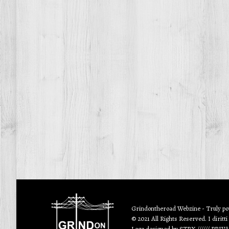
Grindontheroad Webzine - Truly p
© 2021 All Rights Reserved. I diritti
Logo designed by
STRX
//////
PRIV