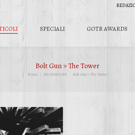
REDAZI
TICOLI
SPECIALI
GOTR AWARDS
Bolt Gun > The Tower
Tu sei qui:
Home
RECENSIONI
Bolt Gun > The Tower