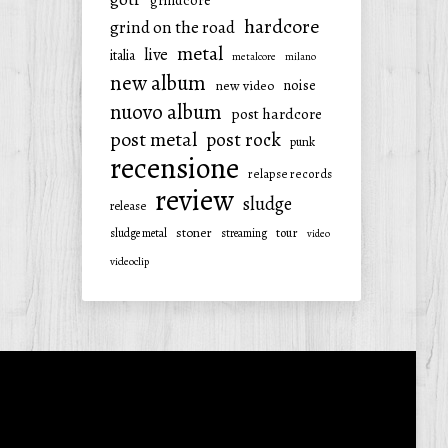
grindcore
hardcore
grind on the road
metal
live
italia
metalcore
milano
new album
noise
new video
nuovo album
post hardcore
post metal
post rock
punk
recensione
relapse records
review
sludge
release
stoner
tour
sludge metal
streaming
video
videoclip