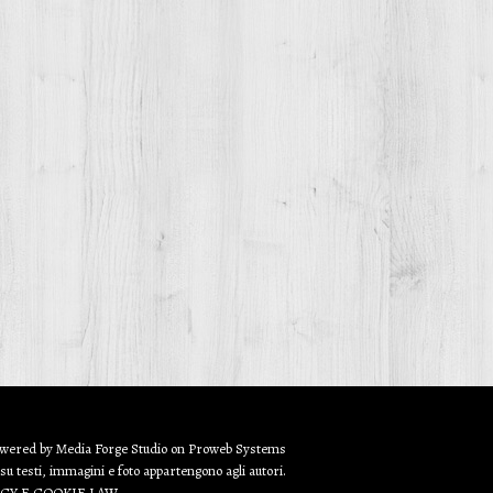
owered by
Media Forge Studio
on
Proweb
Systems
 su testi, immagini e foto appartengono agli autori.
ACY E COOKIE LAW