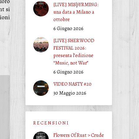
loro
[LIVE] MISþYRMING:
nt si
una data a Milano a
ioni
ottobre
6 Giugno 2026
[LIVE] SHERWOOD
FESTIVAL 2026:
presenta l’edizione
“Music, not War”
6 Giugno 2026
VIDEO NASTY #20
30 Maggio 2026
R E C E N S I O N I
Flowers Of Rust > Crude