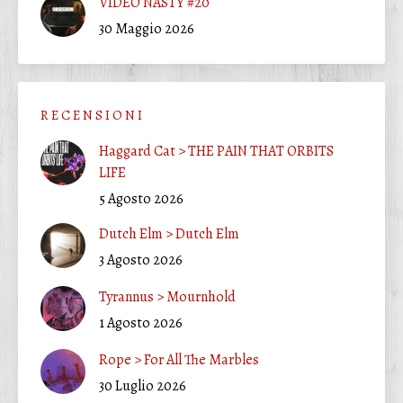
VIDEO NASTY #20
30 Maggio 2026
R E C E N S I O N I
Haggard Cat > THE PAIN THAT ORBITS
LIFE
5 Agosto 2026
Dutch Elm > Dutch Elm
3 Agosto 2026
Tyrannus > Mournhold
1 Agosto 2026
Rope > For All The Marbles
30 Luglio 2026