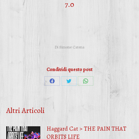
7.0
Di
Simone Catena
Condividi questo post
Condividi
Condividi
Condividi
su
su
su
Facebook
Twitter
WhatsApp
Altri Articoli
Haggard Cat > THE PAIN THAT
ORBITS LIFE