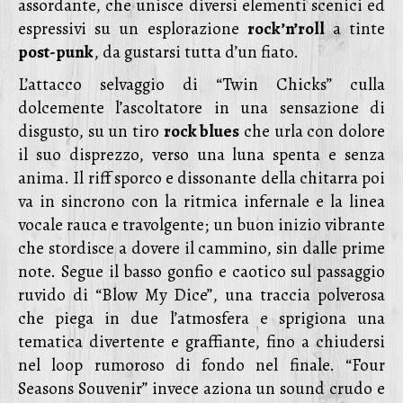
assordante, che unisce diversi elementi scenici ed
espressivi su un esplorazione
rock’n’roll
a tinte
post-punk
, da gustarsi tutta d’un fiato.
L’attacco selvaggio di “Twin Chicks” culla
dolcemente l’ascoltatore in una sensazione di
disgusto, su un tiro
rock blues
che urla con dolore
il suo disprezzo, verso una luna spenta e senza
anima. Il riff sporco e dissonante della chitarra poi
va in sincrono con la ritmica infernale e la linea
vocale rauca e travolgente; un buon inizio vibrante
che stordisce a dovere il cammino, sin dalle prime
note. Segue il basso gonfio e caotico sul passaggio
ruvido di “Blow My Dice”, una traccia polverosa
che piega in due l’atmosfera e sprigiona una
tematica divertente e graffiante, fino a chiudersi
nel loop rumoroso di fondo nel finale. “Four
Seasons Souvenir” invece aziona un sound crudo e