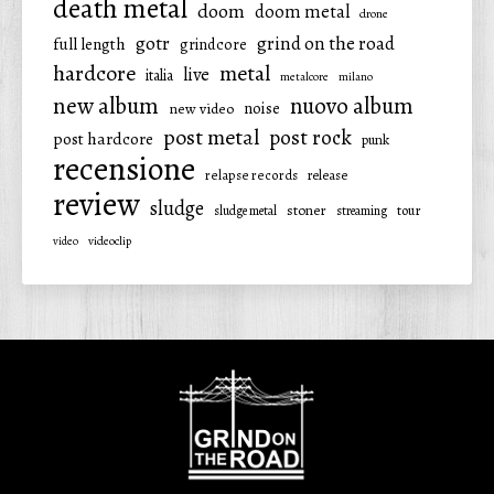
death metal
doom
doom metal
drone
gotr
grind on the road
full length
grindcore
hardcore
metal
live
italia
metalcore
milano
new album
nuovo album
noise
new video
post metal
post rock
post hardcore
punk
recensione
relapse records
release
review
sludge
stoner
tour
sludge metal
streaming
video
videoclip