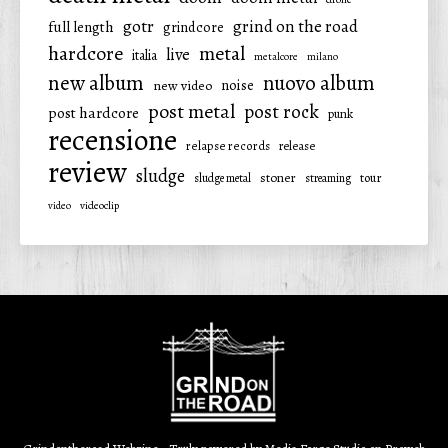
gotr
grind on the road
full length
grindcore
hardcore
metal
live
italia
metalcore
milano
new album
nuovo album
noise
new video
post metal
post rock
post hardcore
punk
recensione
relapse records
release
review
sludge
stoner
tour
sludge metal
streaming
video
videoclip