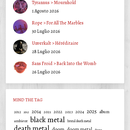
Tyrannus > Mournhold
1 Agosto 2026
Rope > For All The Marbles
30 Luglio 2026
Unverkalt > Héréditaire
28 Luglio 2026
Sans Froid > Back Into the Womb
26 Luglio 2026
MIND THE TAG
2025
2014
2022
2024
2021
2023
album
2012
2013
black metal
ambient
brutal death metal
death metal
doom
doom metal
drone