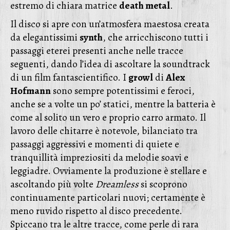
estremo di chiara matrice
death metal
.
Il disco si apre con un’atmosfera maestosa creata
da elegantissimi
synth
, che arricchiscono tutti i
passaggi eterei presenti anche nelle tracce
seguenti, dando l’idea di ascoltare la soundtrack
di un film fantascientifico. I
growl
di
Alex
Hofmann
sono sempre potentissimi e feroci,
anche se a volte un po’ statici, mentre la batteria è
come al solito un vero e proprio carro armato. Il
lavoro delle chitarre è notevole, bilanciato tra
passaggi aggressivi e momenti di quiete e
tranquillità impreziositi da melodie soavi e
leggiadre. Ovviamente la produzione è stellare e
ascoltando più volte
Dreamless
si scoprono
continuamente particolari nuovi; certamente è
meno ruvido rispetto al disco precedente.
Spiccano tra le altre tracce, come perle di rara