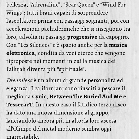
bellezza, “Adrenaline”, “Scar Queen” e “Wind For
Wings”: tutti brani capaci di sorprendere
l’ascoltatore prima con passaggi sognanti, poi con
accelerazioni pachidermiche che si inseguono tra
loro, talvolta in passaggi
progressive
da capogiro.
Con “Les Silences” c’è spazio anche per la
musica
elettronica
, condita da voci eteree che vengono
riproposte nei momenti in cui la musica dei
Fallujah diventa più “spirituale”.
Dreamless
è un album di grande personalità ed
eleganza. I californiani sono riusciti a pescare il
meglio da
Cynic
,
Between The Buried And Me
e
TesseracT
. In questo caso il fatidico terzo disco
ha dato una nuova dimensione al gruppo,
lanciandolo ancora più in alto: la loro ascesa
all’Olimpo del metal moderno sembra oggi
inarrestabile.