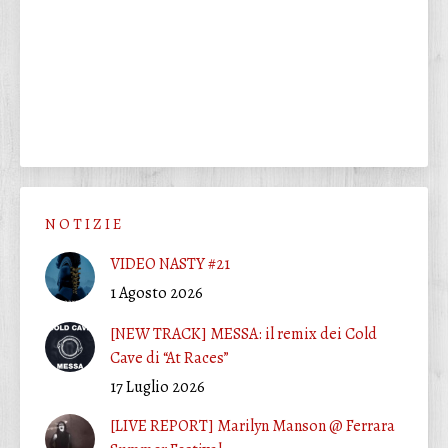
N O T I Z I E
VIDEO NASTY #21
1 Agosto 2026
[NEW TRACK] MESSA: il remix dei Cold
Cave di “At Races”
17 Luglio 2026
[LIVE REPORT] Marilyn Manson @ Ferrara