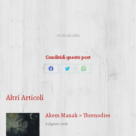
Di
Nicolò Alfei
Condividi questo post
Condividi
Condividi
Condividi
su
su
su
Facebook
Twitter
WhatsApp
Altri Articoli
Akem Manah > Threnodies
9 Agosto 2026