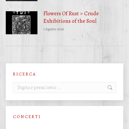
Flowers Of Rust > Crude
Exhibitions of the Soul
7 Agosto 2026
R I C E R C A
Cerca:
C O N C E R T I